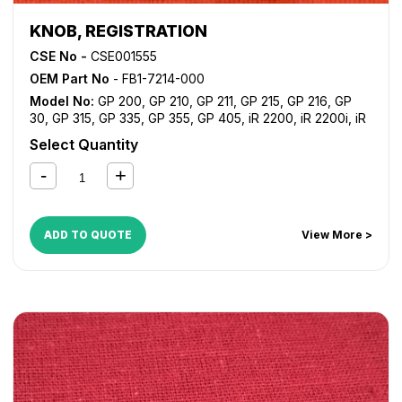
KNOB, REGISTRATION
CSE No -
CSE001555
OEM Part No
- FB1-7214-000
Model No:
GP 200
,
GP 210
,
GP 211
,
GP 215
,
GP 216
,
GP
30
,
GP 315
,
GP 335
,
GP 355
,
GP 405
,
iR 2200
,
iR 2200i
,
iR
2220i
,
iR 2250i
,
iR 2800
,
iR 2820i
,
iR 2850i
,
iR 330
,
iR
Select Quantity
3300
,
iR 3300i
,
iR 330E
,
iR 330N
,
iR 330S
,
iR 3320i
,
iR
3320N
,
iR 3350i
,
iR 400
,
NP 6025
,
NP 6030
,
NP 6035
,
NP
6050
,
NP 6230
,
NP 6330
ADD TO QUOTE
View More >