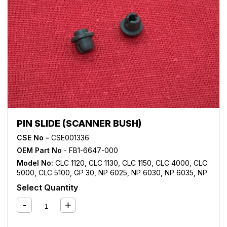
PIN SLIDE (SCANNER BUSH)
CSE No -
CSE001336
OEM Part No
- FB1-6647-000
Model No:
CLC 1120
,
CLC 1130
,
CLC 1150
,
CLC 4000
,
CLC
5000
,
CLC 5100
,
GP 30
,
NP 6025
,
NP 6030
,
NP 6035
,
NP
6050
,
NP 6230
,
NP 6330
Select Quantity