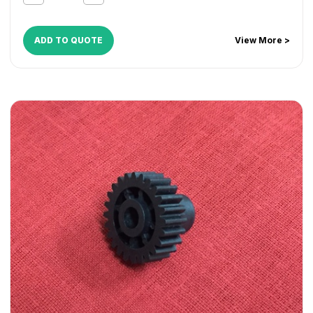
7200
,
iR 8070
,
iR 8500
,
iR 9070
,
iR ADVANCE 6055
,
iR
ADVANCE 6065
,
iR ADVANCE 6075
,
iR ADVANCE 6255
,
iR
ADVANCE 6265
,
iR ADVANCE 6275
,
iR ADVANCE 6555i
,
iR
ADD TO QUOTE
View More >
ADVANCE 6565i
,
iR ADVANCE 6575i
,
iR ADVANCE 8085
,
iR ADVANCE 8095
,
iR ADVANCE 8105
,
iR ADVANCE 8205
,
iR ADVANCE 8285
,
iR ADVANCE 8295
,
NP 1215
,
NP 1500
,
NP 2020
,
NP 2120
,
NP 3030
,
NP 3050
,
NP 3225
,
NP 3325
,
NP 3525
,
NP 3825
,
NP 4050
,
NP 4080
,
NP 4835
,
NP
6025
,
NP 6030
,
NP 6035
,
NP 6045
,
NP 6050
,
NP 6230
,
NP 6317
,
NP 6330
,
NP 6350
,
NP 6545
,
NP 6551
,
NP 7500