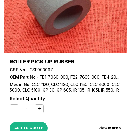
ROLLER PICK UP RUBBER
CSE No -
CSE003067
OEM Part No
- FB1-7060-000, FB2-7695-000, FB4-2034-000
Model No:
CLC 1120
,
CLC 1130
,
CLC 1150
,
CLC 4000
,
CLC
5000
,
CLC 5100
,
GP 30
,
GP 605
,
iR 105
,
iR 105i
,
iR 550
,
iR
600
,
iR 7086
,
iR 7095
,
iR 7105
,
iR 7200
,
iR 8070
,
iR
Select Quantity
8500
,
iR 9070
,
NP 6025
,
NP 6030
,
NP 6035
,
NP 6045
,
NP 6050
,
NP 6230
,
NP 6251
,
NP 6330
,
NP 6350
,
NP
6545
,
NP 6551
,
NP 7500
ADD TO QUOTE
View More >