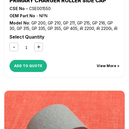
PRIMARY CHARGER ROLLER SIDE CAP
CSE No -
CSE001550
OEM Part No
- NPN
Model No:
GP 200
,
GP 210
,
GP 211
,
GP 215
,
GP 216
,
GP
30
,
GP 315
,
GP 335
,
GP 355
,
GP 405
,
iR 2200
,
iR 2200i
,
iR
2220i
,
iR 2230
,
iR 2250i
,
iR 2270
,
iR 2800
,
iR 2820i
,
iR
Select Quantity
2830
,
iR 2850i
,
iR 2870
,
iR 3025
,
iR 3030
,
iR 3035
,
iR
3045
,
iR 3225
,
iR 3230
,
iR 3235
,
iR 3235i
,
iR 3245
,
iR
3245i
,
iR 330
,
iR 3300
,
iR 3300i
,
iR 330E
,
iR 330N
,
iR 330S
,
iR 3320i
,
iR 3320N
,
iR 3350i
,
iR 3530
,
iR 3570
,
iR 400
,
iR
4530
,
iR 4570
,
NP 6025
,
NP 6030
,
NP 6035
,
NP 6230
,
NP
ADD TO QUOTE
View More >
6330