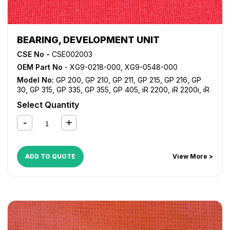
BEARING, DEVELOPMENT UNIT
CSE No -
CSE002003
OEM Part No
- XG9-0218-000, XG9-0548-000
Model No:
GP 200
,
GP 210
,
GP 211
,
GP 215
,
GP 216
,
GP
30
,
GP 315
,
GP 335
,
GP 355
,
GP 405
,
iR 2200
,
iR 2200i
,
iR
2220i
,
iR 2250i
,
iR 2800
,
iR 2820i
,
iR 2850i
,
iR 330
,
iR
Select Quantity
3300
,
iR 3300i
,
iR 330E
,
iR 330N
,
iR 330S
,
iR 3320i
,
iR
3320N
,
iR 3350i
,
iR 400
,
iR 5000
,
iR 5000i
,
iR 5020
,
iR
5050
,
iR 5055
,
iR 5065
,
iR 5070
,
iR 5075
,
iR 5570
,
iR
6000
,
iR 6000i
,
iR 6020
,
iR 6570
,
iR ADVANCE 6055
,
iR
ADVANCE 6065
,
iR ADVANCE 6075
,
iR ADVANCE 6255
,
iR
ADD TO QUOTE
View More >
ADVANCE 6265
,
iR ADVANCE 6275
,
iR ADVANCE 6555i
,
iR
ADVANCE 6565i
,
iR ADVANCE 6575i
,
NP 6025
,
NP 6030
,
NP 6035
,
NP 6045
,
NP 6050
,
NP 6230
,
NP 6330
,
NP
6545
,
NP 6551
,
NP 7500