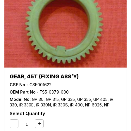
GEAR, 45T (FIXING ASS’Y)
CSE No -
CSE001622
OEM Part No
- FS5-0379-000
Model No:
GP 30
,
GP 315
,
GP 335
,
GP 355
,
GP 405
,
iR
330
,
iR 330E
,
iR 330N
,
iR 330S
,
iR 400
,
NP 6025
,
NP
6030
,
NP 6035
,
NP 6045
,
NP 6050
,
NP 6251
,
NP 6545
,
Select Quantity
NP 6551