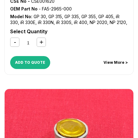
CSE No -
CSE001620
OEM Part No
- FA5-2965-000
Model No:
GP 30
,
GP 315
,
GP 335
,
GP 355
,
GP 405
,
iR
330
,
iR 330E
,
iR 330N
,
iR 330S
,
iR 400
,
NP 2020
,
NP 2120
,
NP 3225
,
NP 3325
,
NP 3525
,
NP 3825
,
NP 4050
,
NP 4080
,
Select Quantity
NP 4835
,
NP 6025
,
NP 6030
,
NP 6035
,
NP 6230
,
NP
6330
ADD TO QUOTE
View More >