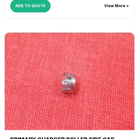
4530
,
iR 4570
,
NP 6025
,
NP 6030
,
NP 6035
,
NP 6230
,
NP
ADD TO QUOTE
View More >
6330