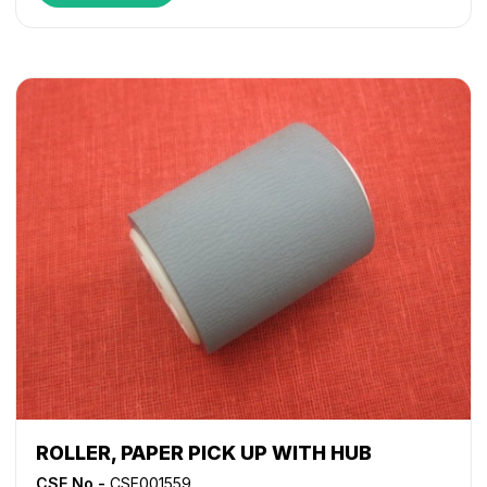
6000i
,
iR 6020
,
iR 6570
,
iR ADVANCE 6055
,
iR ADVANCE
6065
,
iR ADVANCE 6075
,
iR ADVANCE 6255
,
iR ADVANCE
6265
,
iR ADVANCE 6275
,
iR ADVANCE 6555i
,
iR ADVANCE
6565i
,
iR ADVANCE 6575i
,
iR ADVANCE 8085
,
iR
ADVANCE 8095
,
iR ADVANCE 8105
,
iR ADVANCE 8205
,
iR
ADVANCE 8285
,
iR ADVANCE 8295
,
iR ADVANCE C5030
,
iR ADVANCE C5035
,
iR ADVANCE C5045
,
iR ADVANCE
C5051
,
iR ADVANCE C5235
,
iR ADVANCE C5240
,
iR
ADVANCE C5250
,
iR ADVANCE C5255
,
iR ADVANCE
C7055
,
iR ADVANCE C7065
,
iR ADVANCE C7260
,
iR
ADVANCE C7270
,
iR ADVANCE C9060
,
iR ADVANCE
C9065
,
iR ADVANCE C9070
,
iR ADVANCE C9075
,
iR
ADVANCE C9270 PRO
,
iR ADVANCE C9280 PRO
,
iR
C2380i
,
iR C2550
,
iR C2550i
,
iR C2620
,
iR C2880
,
iR
C2880i
,
iR C3080
,
iR C3080i
,
iR C3100
,
iR C3170
,
iR
C3170i
,
iR C3200
,
iR C3220
,
iR C3380
,
iR C3380i
,
iR
C3480
,
iR C3480i
,
iR C3580
,
iR C3580i
,
iR C4080
,
iR
C4080i
,
iR C4580
,
iR C4580i
,
iR C5180
,
iR C5180i
,
iR
C5185
,
iR C5185i
,
iR C5800
,
iR C5870
,
iR C6800
,
iR
C6870
,
NP 2120
,
NP 6012
,
NP 6016
,
NP 6025
,
NP 6030
,
NP 6035
,
NP 6230
,
NP 6317
,
NP 6330
,
NP 6412
,
NP 6521
ROLLER, PAPER PICK UP WITH HUB
CSE No -
CSE001559