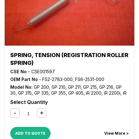
C2380i
,
iR C2550
,
iR C2550i
,
iR C2620
,
iR C2880
,
iR
C2880i
,
iR C3080
,
iR C3080i
,
iR C3100
,
iR C3170
,
iR
C3170i
,
iR C3200
,
iR C3220
,
iR C3380
,
iR C3380i
,
iR
C3480
,
iR C3480i
,
iR C3580
,
iR C3580i
,
iR C4080
,
iR
C4080i
,
iR C4580
,
iR C4580i
,
iR C5180
,
iR C5180i
,
iR
C5185
,
iR C5185i
,
iR C5800
,
iR C5870
,
iR C6800
,
iR
C6870
,
NP 2120
,
NP 6012
,
NP 6016
,
NP 6025
,
NP 6030
,
NP 6035
,
NP 6230
,
NP 6317
,
NP 6330
,
NP 6412
,
NP 6521
SPRING, TENSION (REGISTRATION ROLLER
SPRING)
CSE No -
CSE001597
OEM Part No
- FS2-2783-000, FS6-2531-000
Model No:
GP 200
,
GP 210
,
GP 211
,
GP 215
,
GP 216
,
GP
30
,
GP 315
,
GP 335
,
GP 355
,
GP 405
,
iR 2200
,
iR 2200i
,
iR
2220i
,
iR 2250i
,
iR 2800
,
iR 2820i
,
iR 2850i
,
iR 330
,
iR
Select Quantity
3300
,
iR 3300i
,
iR 330E
,
iR 330N
,
iR 330S
,
iR 3320i
,
iR
3320N
,
iR 3350i
,
iR 400
,
iR C2620
,
iR C3200
,
iR C3220
,
iR
C4080
,
iR C4080i
,
iR C4580
,
iR C4580i
,
iR C5180
,
iR
C5180i
,
iR C5185
,
iR C5185i
,
NP 1215
,
NP 1500
,
NP 2020
,
NP 2120
,
NP 6025
,
NP 6030
,
NP 6035
,
NP 6230
,
NP 6330
ADD TO QUOTE
View More >