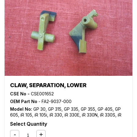
CLAW, SEPARATION, LOWER
CSE No -
CSE001652
OEM Part No
- FA2-9037-000
Model No:
GP 30
,
GP 315
,
GP 335
,
GP 355
,
GP 405
,
GP
605
,
iR 105
,
iR 105i
,
iR 330
,
iR 330E
,
iR 330N
,
iR 330S
,
iR
400
,
iR 5000
,
iR 5000i
,
iR 5020
,
iR 5050
,
iR 5055
,
iR
Select Quantity
5065
,
iR 5070
,
iR 5075
,
iR 550
,
iR 5570
,
iR 600
,
iR 6000
,
iR 6000i
,
iR 6020
,
iR 6570
,
iR 7086
,
iR 7095
,
iR 7105
,
iR