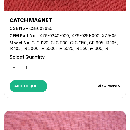
CATCH MAGNET
CSE No -
CSE002680
OEM Part No
- XZ9-0240-000, XZ9-0251-000, XZ9-0557-000, XZ9-0581-000
Model No:
CLC 1120
,
CLC 1130
,
CLC 1150
,
GP 605
,
iR 105
,
iR 105i
,
iR 5000
,
iR 5000i
,
iR 5020
,
iR 550
,
iR 600
,
iR
6000
,
iR 6000i
,
iR 6020
,
iR 7086
,
iR 7095
,
iR 7105
,
iR
Select Quantity
7200
,
iR 8070
,
iR 8500
,
iR 9070
,
iR ADVANCE 6055
,
iR
ADVANCE 6065
,
iR ADVANCE 6075
,
iR ADVANCE 6255
,
iR
ADVANCE 6265
,
iR ADVANCE 6275
,
iR ADVANCE 6555i
,
iR
ADVANCE 6565i
,
iR ADVANCE 6575i
,
iR ADVANCE 8085
,
iR ADVANCE 8095
,
iR ADVANCE 8105
,
iR ADVANCE 8205
,
ADD TO QUOTE
View More >
iR ADVANCE 8285
,
iR ADVANCE 8295
,
iR ADVANCE
C7055
,
iR ADVANCE C7065
,
iR ADVANCE C9060
,
iR
ADVANCE C9065
,
iR ADVANCE C9070
,
iR ADVANCE
C9075
,
NP 1215
,
NP 1500
,
NP 2020
,
NP 2120
,
NP 3030
,
NP
3050
,
NP 4050
,
NP 4080
,
NP 6025
,
NP 6030
,
NP 6035
,
NP 6045
,
NP 6050
,
NP 6085
,
NP 6230
,
NP 6251
,
NP
6330
,
NP 6545
,
NP 6551
,
NP 7500