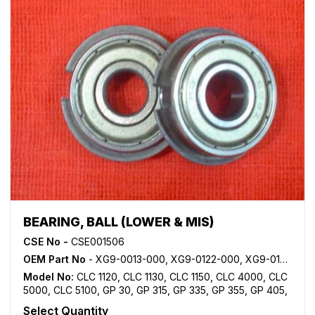
BEARING, BALL (LOWER & MIS)
CSE No -
CSE001506
OEM Part No
- XG9-0013-000, XG9-0122-000, XG9-0182-000, XG9-0208-000, XG9-0249-000
Model No:
CLC 1120
,
CLC 1130
,
CLC 1150
,
CLC 4000
,
CLC
5000
,
CLC 5100
,
GP 30
,
GP 315
,
GP 335
,
GP 355
,
GP 405
,
GP 605
,
iR 105
,
iR 105i
,
iR 2200
,
iR 2200i
,
iR 2220i
,
iR
Select Quantity