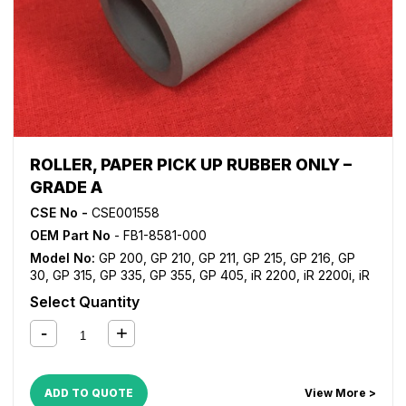
ROLLER, PAPER PICK UP RUBBER ONLY –
GRADE A
CSE No -
CSE001558
OEM Part No
- FB1-8581-000
Model No:
GP 200
,
GP 210
,
GP 211
,
GP 215
,
GP 216
,
GP
30
,
GP 315
,
GP 335
,
GP 355
,
GP 405
,
iR 2200
,
iR 2200i
,
iR
2220i
,
iR 2230
,
iR 2250i
,
iR 2270
,
iR 2800
,
iR 2820i
,
iR
Select Quantity
2830
,
iR 2850i
,
iR 2870
,
iR 3025
,
iR 3030
,
iR 3035
,
iR
3045
,
iR 3225
,
iR 3230
,
iR 3235
,
iR 3235i
,
iR 3245
,
iR
3245i
,
iR 330
,
iR 3300
,
iR 3300i
,
iR 330E
,
iR 330N
,
iR 330S
,
iR 3320i
,
iR 3320N
,
iR 3350i
,
iR 3530
,
iR 3570
,
iR 400
,
iR
4530
,
iR 4570
,
iR 5000
,
iR 5000i
,
iR 5020
,
iR 5050
,
iR
ADD TO QUOTE
View More >
5055
,
iR 5065
,
iR 5070
,
iR 5075
,
iR 5570
,
iR 6000
,
iR