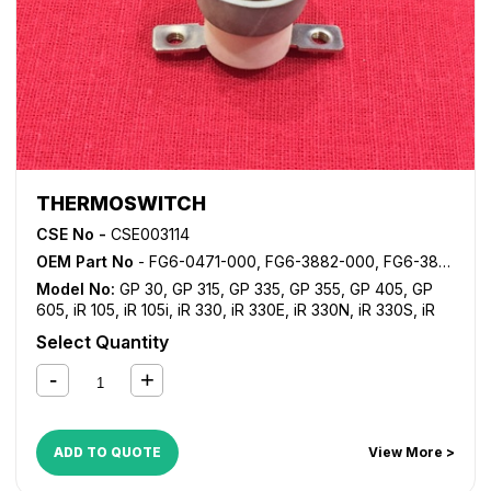
THERMOSWITCH
CSE No -
CSE003114
OEM Part No
- FG6-0471-000, FG6-3882-000, FG6-3882-020, FG6-7745-000, FH7-6281-000, FH7-7289-000, FH7-7323-000, FM2-0499-000
Model No:
GP 30
,
GP 315
,
GP 335
,
GP 355
,
GP 405
,
GP
605
,
iR 105
,
iR 105i
,
iR 330
,
iR 330E
,
iR 330N
,
iR 330S
,
iR
400
,
iR 550
,
iR 600
,
iR 7086
,
iR 7095
,
iR 7105
,
iR 7200
,
iR
Select Quantity
8070
,
iR 8500
,
iR 9070
,
iR C5800
,
iR C5870
,
iR C6800
,
iR C6870
,
NP 6025
,
NP 6030
,
NP 6035
,
NP 6230
,
NP
6330
ADD TO QUOTE
View More >