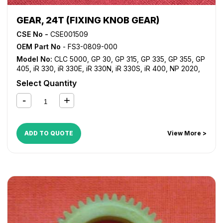
GEAR, 24T (FIXING KNOB GEAR)
CSE No -
CSE001509
OEM Part No
- FS3-0809-000
Model No:
CLC 5000
,
GP 30
,
GP 315
,
GP 335
,
GP 355
,
GP
405
,
iR 330
,
iR 330E
,
iR 330N
,
iR 330S
,
iR 400
,
NP 2020
,
NP 2120
,
NP 6030
,
NP 6035
,
NP 6230
,
NP 6330
Select Quantity
ADD TO QUOTE
View More >