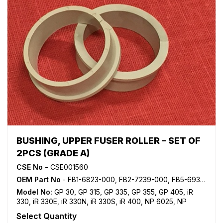
BUSHING, UPPER FUSER ROLLER – SET OF
2PCS (GRADE A)
CSE No -
CSE001560
OEM Part No
- FB1-6823-000, FB2-7239-000, FB5-6934-000
Model No:
GP 30
,
GP 315
,
GP 335
,
GP 355
,
GP 405
,
iR
330
,
iR 330E
,
iR 330N
,
iR 330S
,
iR 400
,
NP 6025
,
NP
6030
,
NP 6035
,
NP 6050
,
NP 6230
,
NP 6330
Select Quantity