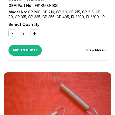
OEM Part No
- FB1-8581-000
Model No:
GP 200
,
GP 210
,
GP 211
,
GP 215
,
GP 216
,
GP
30
,
GP 315
,
GP 335
,
GP 355
,
GP 405
,
iR 2200
,
iR 2200i
,
iR
2220i
,
iR 2230
,
iR 2250i
,
iR 2270
,
iR 2800
,
iR 2820i
,
iR
Select Quantity
2830
,
iR 2850i
,
iR 2870
,
iR 3025
,
iR 3030
,
iR 3035
,
iR
3045
,
iR 3225
,
iR 3230
,
iR 3235
,
iR 3235i
,
iR 3245
,
iR
3245i
,
iR 330
,
iR 3300
,
iR 3300i
,
iR 330E
,
iR 330N
,
iR 330S
,
iR 3320i
,
iR 3320N
,
iR 3350i
,
iR 3530
,
iR 3570
,
iR 400
,
iR
4530
,
iR 4570
,
iR 5000
,
iR 5000i
,
iR 5020
,
iR 5050
,
iR
ADD TO QUOTE
View More >
5055
,
iR 5065
,
iR 5070
,
iR 5075
,
iR 5570
,
iR 6000
,
iR
6000i
,
iR 6020
,
iR 6570
,
iR ADVANCE 6055
,
iR ADVANCE
6065
,
iR ADVANCE 6075
,
iR ADVANCE 6255
,
iR ADVANCE
6265
,
iR ADVANCE 6275
,
iR ADVANCE 6555i
,
iR ADVANCE
6565i
,
iR ADVANCE 6575i
,
iR ADVANCE 8085
,
iR
ADVANCE 8095
,
iR ADVANCE 8105
,
iR ADVANCE 8205
,
iR
ADVANCE 8285
,
iR ADVANCE 8295
,
iR ADVANCE C5030
,
iR ADVANCE C5035
,
iR ADVANCE C5045
,
iR ADVANCE
C5051
,
iR ADVANCE C5235
,
iR ADVANCE C5240
,
iR
ADVANCE C5250
,
iR ADVANCE C5255
,
iR ADVANCE
C7055
,
iR ADVANCE C7065
,
iR ADVANCE C7260
,
iR
ADVANCE C7270
,
iR ADVANCE C9060
,
iR ADVANCE
C9065
,
iR ADVANCE C9070
,
iR ADVANCE C9075
,
iR
ADVANCE C9270 PRO
,
iR ADVANCE C9280 PRO
,
iR