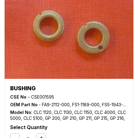
BUSHING
CSE No -
CSE001595
OEM Part No
- FA9-2112-000, FS1-1189-000, FS5-1943-000
Model No:
CLC 1120
,
CLC 1130
,
CLC 1150
,
CLC 4000
,
CLC
5000
,
CLC 5100
,
GP 200
,
GP 210
,
GP 211
,
GP 215
,
GP 216
,
GP 30
,
GP 315
,
GP 335
,
GP 355
,
GP 405
,
GP 605
,
iR 105
,
iR
Select Quantity
105i
,
iR 1730
,
iR 1740
,
iR 1750
,
iR 2002
,
iR 2016
,
iR 2018
,
iR
2020
,
iR 2022
,
iR 2025
,
iR 2030
,
iR 2200
,
iR 2200i
,
iR