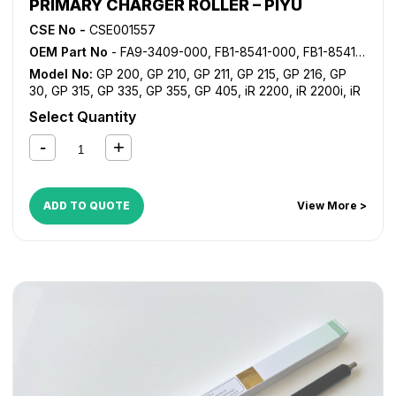
PRIMARY CHARGER ROLLER – PIYU
CSE No -
CSE001557
OEM Part No
- FA9-3409-000, FB1-8541-000, FB1-8541-030
Model No:
GP 200
,
GP 210
,
GP 211
,
GP 215
,
GP 216
,
GP
30
,
GP 315
,
GP 335
,
GP 355
,
GP 405
,
iR 2200
,
iR 2200i
,
iR
2220i
,
iR 2230
,
iR 2250i
,
iR 2270
,
iR 2800
,
iR 2820i
,
iR
Select Quantity
2830
,
iR 2850i
,
iR 2870
,
iR 3025
,
iR 3030
,
iR 3035
,
iR
3045
,
iR 3225
,
iR 3230
,
iR 3235
,
iR 3235i
,
iR 3245
,
iR
3245i
,
iR 330
,
iR 3300
,
iR 3300i
,
iR 330E
,
iR 330N
,
iR 330S
,
iR 3320i
,
iR 3320N
,
iR 3350i
,
iR 3530
,
iR 3570
,
iR 400
,
iR
4530
,
iR 4570
,
NP 6025
,
NP 6030
,
NP 6035
,
NP 6230
,
NP
ADD TO QUOTE
View More >
6330