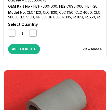
CSE No -
CSE003067B
OEM Part No
- FB1-7060-000, FB2-7695-000, FB4-2034-000
Model No:
CLC 1120
,
CLC 1130
,
CLC 1150
,
CLC 4000
,
CLC
5000
,
CLC 5100
,
GP 30
,
GP 605
,
iR 105
,
iR 105i
,
iR 550
,
iR
600
,
iR 7086
,
iR 7095
,
iR 7105
,
iR 7200
,
iR 8070
,
iR
Select Quantity
8500
,
iR 9070
,
NP 6025
,
NP 6030
,
NP 6035
,
NP 6045
,
NP 6050
,
NP 6230
,
NP 6251
,
NP 6330
,
NP 6350
,
NP
6545
,
NP 6551
,
NP 7500
ADD TO QUOTE
View More >