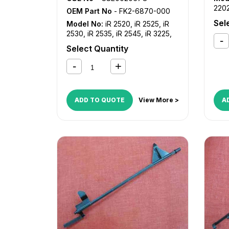
220
OEM Part No
- FK2-6870-000
iR 2
Sel
Model No:
iR 2520
,
iR 2525
,
iR
254
2530
,
iR 2535
,
iR 2545
,
iR 3225
,
iR 3
iR 3230
,
iR 3235
,
iR 3235i
,
iR
322
Select Quantity
3245
,
iR 3245i
,
iR ADVANCE
iR 3
4025
,
iR ADVANCE 4035
,
iR
357
ADVANCE 4045
,
iR ADVANCE
ADV
4051
,
iR ADVANCE 4225
,
iR
403
ADVANCE 4235
,
iR ADVANCE
ADV
ADD TO QUOTE
View More >
A
4245
,
iR ADVANCE 4251
,
iR
422
ADVANCE C2020
,
iR ADVANCE
ADV
C2025
,
iR ADVANCE C2030
,
iR
4251
ADVANCE C2220
,
iR ADVANCE
ADV
C2225
,
iR ADVANCE C2230
,
iR
4545
ADVANCE C5030
,
iR ADVANCE
ADV
C5035
,
iR ADVANCE C5045
,
iR
606
ADVANCE C5051
ADV
626
ADV
6565
ADV
809