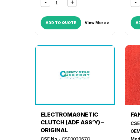
ADD TO QUOTE
View More >
A
ELECTROMAGNETIC
FA
CLUTCH (ADF ASS’Y) –
CSE
ORIGINAL
OEM
CSE No -
CSE002067O
Mod