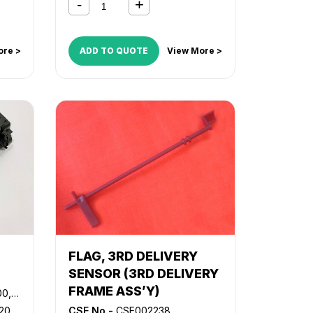
4225
,
iR ADVANCE 4235
,
iR
ADVANCE 4245
,
iR ADVANCE
4251
,
iR ADVANCE C2020
,
iR
ore >
ADD TO QUOTE
View More >
ADVANCE C2025
,
iR ADVANCE
C2030
,
iR ADVANCE C2220
,
iR
ADVANCE C2225
,
iR ADVANCE
C2230
,
iR ADVANCE C5235
,
iR
ADVANCE C5240
,
iR ADVANCE
C5250
,
iR ADVANCE C5255
FLAG, 3RD DELIVERY
SENSOR (3RD DELIVERY
FRAME ASS’Y)
-000
20
,
CSE No -
CSE002238