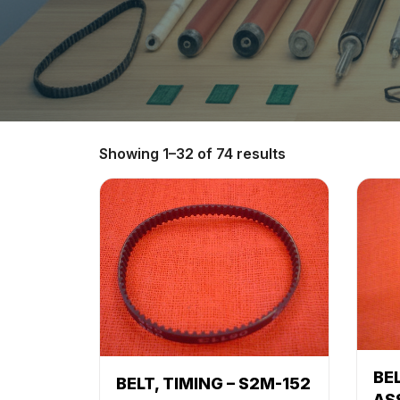
Showing 1–32 of 74 results
BE
BELT, TIMING – S2M-152
ASS