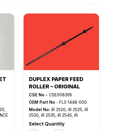
C4580i
,
iR C5180
,
iR C5180i
,
iR
C5185
,
iR C5185i
,
iR C5800
,
iR
C5870
,
iR C6800
,
iR C6870
,
NP
2020
,
NP 2120
,
NP 4050
,
NP
4080
,
NP 6016
,
NP 6025
,
NP
6030
,
NP 6035
,
NP 6045
,
NP
6050
,
NP 6251
,
NP 6317
,
NP
6521
,
NP 6545
,
NP 6551
,
NP
7500
,
NP 8530
ET
DUPLEX PAPER FEED
ROLLER – ORIGINAL
CSE No -
CSE008395
OEM Part No
- FL3-1448-000
20
,
Model No:
iR 2520
,
iR 2525
,
iR
ANCE
2530
,
iR 2535
,
iR 2545
,
iR
iR
ADVANCE 4025
,
iR ADVANCE
Select Quantity
CE
4035
,
iR ADVANCE 4045
,
iR
ADVANCE 4051
,
iR ADVANCE