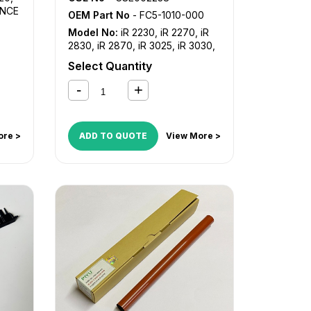
ANCE
OEM Part No
- FC5-1010-000
iR
Model No:
iR 2230
,
iR 2270
,
iR
CE
2830
,
iR 2870
,
iR 3025
,
iR 3030
,
iR 3035
,
iR 3045
,
iR 3225
,
iR
Select Quantity
3230
,
iR 3235
,
iR 3235i
,
iR 3245
,
iR 3245i
,
iR 3530
,
iR 3570
,
iR
4530
,
iR 4570
,
iR ADVANCE
C2020
,
iR ADVANCE C2025
,
iR
ADVANCE C2030
,
iR ADVANCE
ore >
ADD TO QUOTE
View More >
C2220
,
iR ADVANCE C2225
,
iR
ADVANCE C2230
,
iR C2380i
,
iR
C2550
,
iR C2550i
,
iR C2880
,
iR
C2880i
,
iR C3080
,
iR C3080i
,
iR
C3380
,
iR C3380i
,
iR C3480
,
iR
C3480i
,
iR C3580
,
iR C3580i