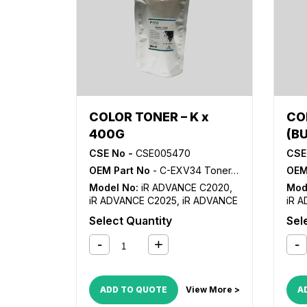
C20
C9075
,
NP 6050
ADV
C22
ADV
C50
ADV
C52
ADV
C52
COLOR TONER – K x
CO
C25
400G
(B
C28
C31
CSE No -
CSE005470
CSE
C32
OEM Part No
- C-EXV34 Toner, GPR-36 Toner, NPG-52 Toner
OEM
C33
C35
Model No:
iR ADVANCE C2020
,
Mod
C40
iR ADVANCE C2025
,
iR ADVANCE
iR 
C51
C2030
,
iR ADVANCE C2220
,
iR
C20
Select Quantity
Sel
C518
ADVANCE C2225
,
iR ADVANCE
ADV
C2230
C22
ADD TO QUOTE
View More >
A