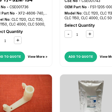
CSE No -
CSE001743
 No -
CSE001736
OEM Part No
- FS1-1205-000, FS2-1205-
 Part No
- XF2-4606-740, XF9-0355-000
Model No:
CLC 1120
,
CLC 11
CLC 1150
,
CLC 4000
,
CLC 5
el No:
CLC 1120
,
CLC 1130
,
CLC 5100
,
iR 1600
,
iR 1610F
,
1150
,
CLC 4000
,
CLC 5000
,
Select Quantity
2000
,
iR 2002
,
iR 2004
,
iR 2
 5100
,
iR 1600
,
iR 1610F
,
iR
ect Quantity
iR 2010F
,
iR 2016
,
iR 2018
,
iR
0
,
iR 2010F
,
iR 2230
,
iR 2270
,
2020
,
iR 2022
,
iR 2025
,
iR 2
520
,
iR 2525
,
iR 2530
,
iR
iR 2202
,
iR 2204
,
iR 2206
,
iR
5
,
iR 2545
,
iR 2830
,
iR 2870
,
2318
,
iR 2320
,
iR 2420
,
iR 24
025
,
iR 3030
,
iR 3035
,
iR
iR ADVANCE 4025
,
iR ADVA
5
,
iR 3225
,
iR 3230
,
iR 3235
,
4035
,
iR ADVANCE 4045
,
iR
DD TO QUOTE
View More >
ADD TO QUOTE
View M
235i
,
iR 3245
,
iR 3245i
,
iR
ADVANCE 4051
,
iR ADVANCE
0
,
iR 3570
,
iR 4530
,
iR 4570
,
4225
,
iR ADVANCE 4235
,
iR
ADVANCE 4025
,
iR ADVANCE
ADVANCE 4245
,
iR ADVANC
5
,
iR ADVANCE 4045
,
iR
4251
,
iR ADVANCE 4525i
,
iR
ANCE 4051
,
iR ADVANCE
ADVANCE 4535i
,
iR ADVANC
5
,
iR ADVANCE 4235
,
iR
4545i
,
iR ADVANCE 4551i
,
iR
ANCE 4245
,
iR ADVANCE
ADVANCE 6055
,
iR ADVANC
,
iR ADVANCE C2020
,
iR
6065
,
iR ADVANCE 6075
,
iR
ANCE C2025
,
iR ADVANCE
ADVANCE 6265
,
iR ADVANC
30
,
iR ADVANCE C2220
,
iR
6275
,
iR ADVANCE 6555i
,
iR
ANCE C2225
,
iR ADVANCE
ADVANCE 6565i
,
iR ADVANC
30
,
iR C2380i
,
iR C2550
,
iR