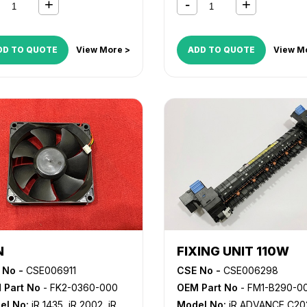
DD TO QUOTE
View More >
ADD TO QUOTE
View M
N
FIXING UNIT 110W
 No -
CSE006911
CSE No -
CSE006298
 Part No
- FK2-0360-000
OEM Part No
- FM1-B290-000, FM4-6227
el No:
iR 1435
,
iR 2002
,
iR
Model No:
iR ADVANCE C20