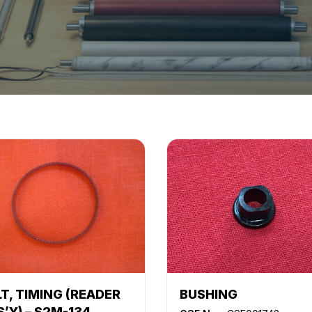
LT, TIMING (READER
BUSHING
’Y) – S2M-134