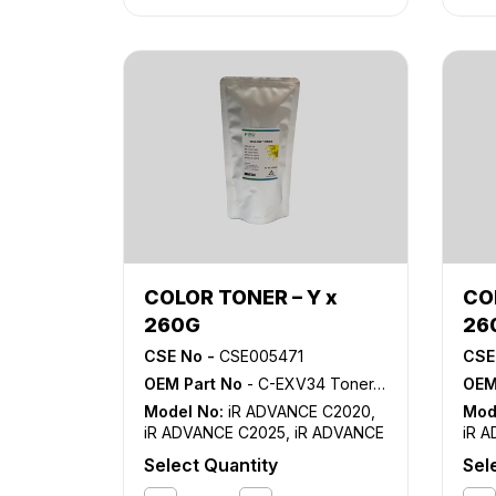
COLOR TONER – Y x
CO
260G
26
CSE No -
CSE005471
CSE
OEM Part No
- C-EXV34 Toner, GPR-36 Toner, NPG-52 Toner
OEM
Model No:
iR ADVANCE C2020
,
Mod
iR ADVANCE C2025
,
iR ADVANCE
iR 
C2030
,
iR ADVANCE C2220
,
iR
C20
Select Quantity
Sel
ADVANCE C2225
,
iR ADVANCE
ADV
C2230
C22