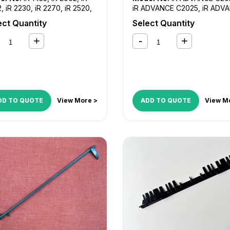
2
,
iR 2230
,
iR 2270
,
iR 2520
,
iR ADVANCE C2025
,
iR ADV
525
,
iR 2530
,
iR 2535
,
iR
C2030
,
iR ADVANCE C2220
,
ect Quantity
Select Quantity
5
,
iR 2830
,
iR 2870
,
iR 3025
,
ADVANCE C2225
,
iR ADVAN
030
,
iR 3035
,
iR 3045
,
iR
C2230
5
,
iR 3230
,
iR 3235
,
iR 3235i
,
245
,
iR 3245i
,
iR 3530
,
iR
0
,
iR 4530
,
iR 4570
,
iR
ANCE 4025
,
iR ADVANCE
5
,
iR ADVANCE 4045
,
iR
ANCE 4051
,
iR ADVANCE
DD TO QUOTE
View More >
ADD TO QUOTE
View M
5
,
iR ADVANCE 4235
,
iR
ANCE 4245
,
iR ADVANCE
,
iR ADVANCE 4525i
,
iR
ANCE 4535i
,
iR ADVANCE
i
,
iR ADVANCE 4551i
,
iR
ANCE 6055
,
iR ADVANCE
5
,
iR ADVANCE 6075
,
iR
ANCE 6255
,
iR ADVANCE
5
,
iR ADVANCE 6275
,
iR
ANCE 6555i
,
iR ADVANCE
i
,
iR ADVANCE 6575i
,
iR
ANCE 8085
,
iR ADVANCE
5
,
iR ADVANCE 8105
,
iR