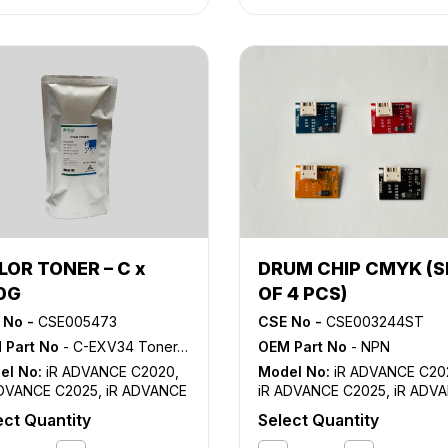
LOR TONER – C x
DRUM CHIP CMYK (S
0G
OF 4 PCS)
 No -
CSE005473
CSE No -
CSE003244ST
 Part No
- C-EXV34 Toner, GPR-36 Toner, NPG-52 Toner
OEM Part No
- NPN
el No:
iR ADVANCE C2020
,
Model No:
iR ADVANCE C20
ADVANCE C2025
,
iR ADVANCE
iR ADVANCE C2025
,
iR ADV
30
,
iR ADVANCE C2220
,
iR
C2030
,
iR ADVANCE C2220
,
ect Quantity
Select Quantity
ANCE C2225
,
iR ADVANCE
ADVANCE C2225
,
iR ADVAN
30
C2230