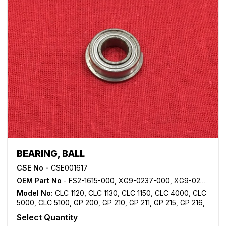
BEARING, BALL
CSE No -
CSE001617
OEM Part No
- FS2-1615-000, XG9-0237-000, XG9-0250-000, XG9-0365-000
Model No:
CLC 1120
,
CLC 1130
,
CLC 1150
,
CLC 4000
,
CLC
5000
,
CLC 5100
,
GP 200
,
GP 210
,
GP 211
,
GP 215
,
GP 216
,
GP 315
,
GP 335
,
GP 355
,
GP 405
,
GP 605
,
iR 105
,
iR 105i
,
Select Quantity
iR 2200
,
iR 2200i
,
iR 2220i
,
iR 2250i
,
iR 2800
,
iR 2820i
,
iR