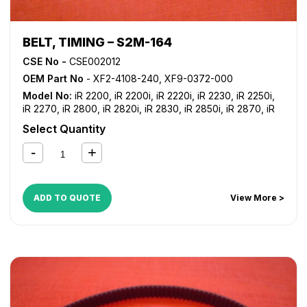
BELT, TIMING – S2M-164
CSE No -
CSE002012
OEM Part No
- XF2-4108-240, XF9-0372-000
Model No:
iR 2200
,
iR 2200i
,
iR 2220i
,
iR 2230
,
iR 2250i
,
iR 2270
,
iR 2800
,
iR 2820i
,
iR 2830
,
iR 2850i
,
iR 2870
,
iR
3025
,
iR 3030
,
iR 3035
,
iR 3045
,
iR 3225
,
iR 3230
,
iR 3235
,
Select Quantity
iR 3235i
,
iR 3245
,
iR 3245i
,
iR 3300
,
iR 3300i
,
iR 3320i
,
iR
3320N
,
iR 3350i
,
iR 3530
,
iR 3570
,
iR 4530
,
iR 4570
,
iR
C2380i
,
iR C2550
,
iR C2550i
,
iR C2880
,
iR C2880i
,
iR
C3080
,
iR C3080i
,
iR C3380
,
iR C3380i
,
iR C3480
,
iR
C3480i
,
iR C3580
,
iR C3580i
,
NP 6060
,
NP 6085
ADD TO QUOTE
View More >