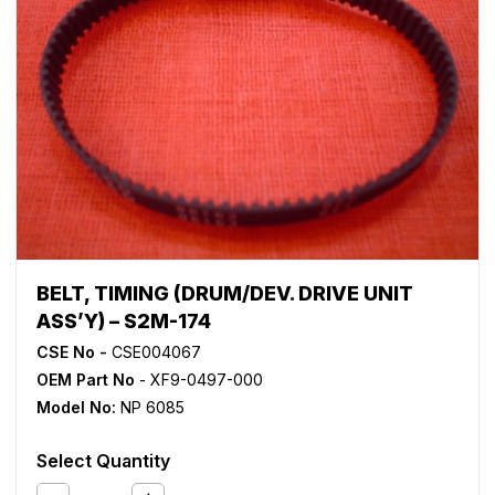
BELT, TIMING (DRUM/DEV. DRIVE UNIT
ASS’Y) – S2M-174
CSE No -
CSE004067
OEM Part No
- XF9-0497-000
Model No:
NP 6085
Select Quantity