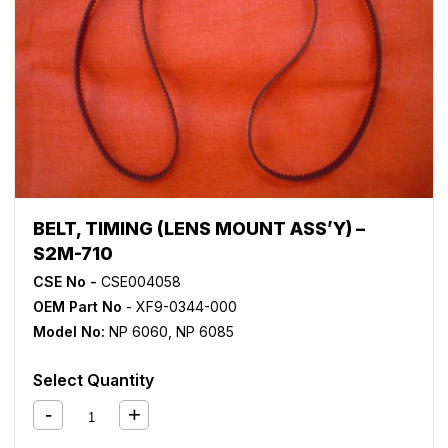
BELT, TIMING (LENS MOUNT ASS’Y) –
S2M-710
CSE No -
CSE004058
OEM Part No
- XF9-0344-000
Model No:
NP 6060
,
NP 6085
Select Quantity