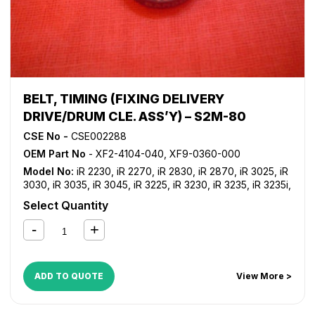
BELT, TIMING (FIXING DELIVERY
DRIVE/DRUM CLE. ASS’Y) – S2M-80
CSE No -
CSE002288
OEM Part No
- XF2-4104-040, XF9-0360-000
Model No:
iR 2230
,
iR 2270
,
iR 2830
,
iR 2870
,
iR 3025
,
iR
3030
,
iR 3035
,
iR 3045
,
iR 3225
,
iR 3230
,
iR 3235
,
iR 3235i
,
iR 3245
,
iR 3245i
,
iR 3530
,
iR 3570
,
iR 4530
,
iR 4570
,
NP
Select Quantity
6060
,
NP 6085
ADD TO QUOTE
View More >