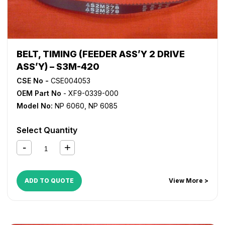
BELT, TIMING (FEEDER ASS’Y 2 DRIVE
ASS’Y) – S3M-420
CSE No -
CSE004053
OEM Part No
- XF9-0339-000
Model No:
NP 6060
,
NP 6085
Select Quantity
ADD TO QUOTE
View More >