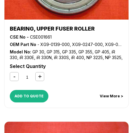
BEARING, UPPER FUSER ROLLER
CSE No -
CSE001661
OEM Part No
- XG9-0139-000, XG9-0247-000, XG9-0266-000, XG9-0356-000
Model No:
GP 30
,
GP 315
,
GP 335
,
GP 355
,
GP 405
,
iR
330
,
iR 330E
,
iR 330N
,
iR 330S
,
iR 400
,
NP 3225
,
NP 3525
,
NP 6030
,
NP 6060
,
NP 6085
,
NP 6650
Select Quantity
ADD TO QUOTE
View More >