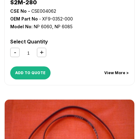
S2M-280
CSE No -
CSE004062
OEM Part No
- XF9-0352-000
Model No:
NP 6060
,
NP 6085
Select Quantity
ADD TO QUOTE
View More >