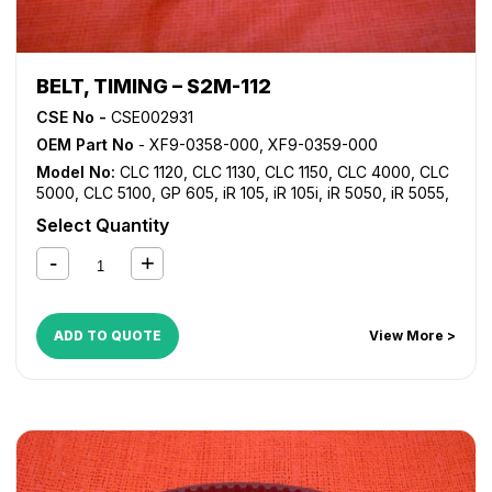
BELT, TIMING – S2M-112
CSE No -
CSE002931
OEM Part No
- XF9-0358-000, XF9-0359-000
Model No:
CLC 1120
,
CLC 1130
,
CLC 1150
,
CLC 4000
,
CLC
5000
,
CLC 5100
,
GP 605
,
iR 105
,
iR 105i
,
iR 5050
,
iR 5055
,
iR 5065
,
iR 5075
,
iR 550
,
iR 600
,
iR 7086
,
iR 7095
,
iR
Select Quantity
7105
,
iR 8500
,
iR 9070
,
NP 6050
,
NP 6060
,
NP 6085
ADD TO QUOTE
View More >