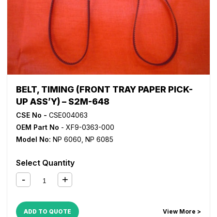
BELT, TIMING (FRONT TRAY PAPER PICK-
UP ASS’Y) – S2M-648
CSE No -
CSE004063
OEM Part No
- XF9-0363-000
Model No:
NP 6060
,
NP 6085
Select Quantity
ADD TO QUOTE
View More >