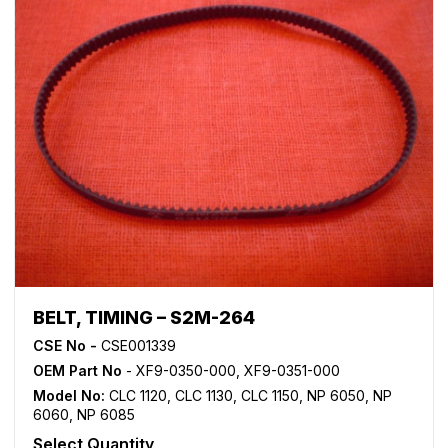
BELT, TIMING – S2M-264
CSE No -
CSE001339
OEM Part No
- XF9-0350-000, XF9-0351-000
Model No:
CLC 1120
,
CLC 1130
,
CLC 1150
,
NP 6050
,
NP
6060
,
NP 6085
Select Quantity