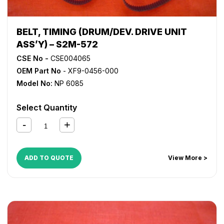
BELT, TIMING (DRUM/DEV. DRIVE UNIT
ASS’Y) – S2M-572
CSE No -
CSE004065
OEM Part No
- XF9-0456-000
Model No:
NP 6085
Select Quantity
ADD TO QUOTE
View More >