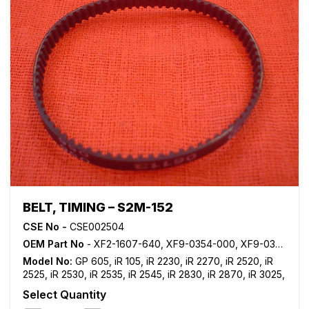
BELT, TIMING – S2M-152
CSE No -
CSE002504
OEM Part No
- XF2-1607-640, XF9-0354-000, XF9-0361-000
Model No:
GP 605
,
iR 105
,
iR 2230
,
iR 2270
,
iR 2520
,
iR
2525
,
iR 2530
,
iR 2535
,
iR 2545
,
iR 2830
,
iR 2870
,
iR 3025
,
iR 3030
,
iR 3035
,
iR 3045
,
iR 3225
,
iR 3230
,
iR 3235
,
iR
Select Quantity
3235i
,
iR 3245
,
iR 3245i
,
iR 3530
,
iR 3570
,
iR 4530
,
iR