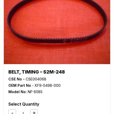
BELT, TIMING – S2M-248
CSE No -
CSE004068
OEM Part No
- XF9-0498-000
Model No:
NP 6085
Select Quantity