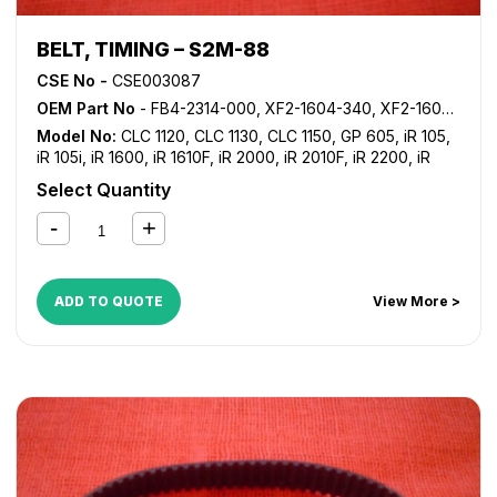
BELT, TIMING – S2M-88
CSE No -
CSE003087
OEM Part No
- FB4-2314-000, XF2-1604-340, XF2-1604-435, XF9-0552-000
Model No:
CLC 1120
,
CLC 1130
,
CLC 1150
,
GP 605
,
iR 105
,
iR 105i
,
iR 1600
,
iR 1610F
,
iR 2000
,
iR 2010F
,
iR 2200
,
iR
2200i
,
iR 2220i
,
iR 2230
,
iR 2250i
,
iR 2270
,
iR 2800
,
iR
Select Quantity
2820i
,
iR 2830
,
iR 2850i
,
iR 2870
,
iR 3025
,
iR 3030
,
iR
3035
,
iR 3045
,
iR 3300
,
iR 3300i
,
iR 3320i
,
iR 3320N
,
iR
3350i
,
iR 3530
,
iR 3570
,
iR 4530
,
iR 4570
,
iR 550
,
iR 600
,
iR 7086
,
iR 7095
,
iR 7105
,
iR 7200
,
iR 8070
,
iR 8500
,
iR
9070
,
iR C2380i
,
iR C2550
,
iR C2550i
,
iR C2880
,
iR
ADD TO QUOTE
View More >
C2880i
,
iR C3080
,
iR C3080i
,
iR C3380
,
iR C3380i
,
iR
C3480
,
iR C3480i
,
iR C3580
,
iR C3580i
,
NP 6050
,
NP
6060
,
NP 6085