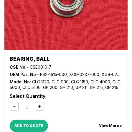
BEARING, BALL
CSE No -
CSE001617
OEM Part No
- FS2-1615-000, XG9-0237-000, XG9-0250-000, XG9-0365-000
Model No:
CLC 1120
,
CLC 1130
,
CLC 1150
,
CLC 4000
,
CLC
5000
,
CLC 5100
,
GP 200
,
GP 210
,
GP 211
,
GP 215
,
GP 216
,
GP 315
,
GP 335
,
GP 355
,
GP 405
,
GP 605
,
iR 105
,
iR 105i
,
Select Quantity
iR 2200
,
iR 2200i
,
iR 2220i
,
iR 2250i
,
iR 2800
,
iR 2820i
,
iR
2850i
,
iR 330
,
iR 3300
,
iR 3300i
,
iR 330E
,
iR 330N
,
iR
330S
,
iR 3320i
,
iR 3320N
,
iR 3350i
,
iR 400
,
iR 5000
,
iR
5000i
,
iR 5020
,
iR 5050
,
iR 5055
,
iR 5065
,
iR 5070
,
iR
5075
,
iR 550
,
iR 5570
,
iR 600
,
iR 6000
,
iR 6000i
,
iR 6020
,
ADD TO QUOTE
View More >
iR 6570
,
iR 7086
,
iR 7095
,
iR 7105
,
iR 7200
,
iR 8070
,
iR