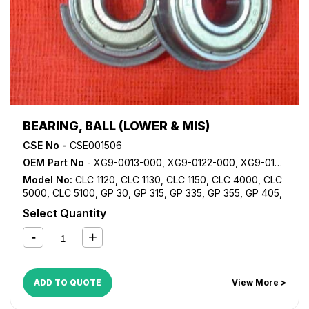
BEARING, BALL (LOWER & MIS)
CSE No -
CSE001506
OEM Part No
- XG9-0013-000, XG9-0122-000, XG9-0182-000, XG9-0208-000, XG9-0249-000
Model No:
CLC 1120
,
CLC 1130
,
CLC 1150
,
CLC 4000
,
CLC
5000
,
CLC 5100
,
GP 30
,
GP 315
,
GP 335
,
GP 355
,
GP 405
,
GP 605
,
iR 105
,
iR 105i
,
iR 2200
,
iR 2200i
,
iR 2220i
,
iR
Select Quantity
2250i
,
iR 2800
,
iR 2820i
,
iR 2850i
,
iR 330
,
iR 3300
,
iR
3300i
,
iR 330E
,
iR 330N
,
iR 330S
,
iR 3320i
,
iR 3320N
,
iR
3350i
,
iR 400
,
iR 5000
,
iR 5000i
,
iR 5020
,
iR 5050
,
iR
5055
,
iR 5065
,
iR 5070
,
iR 5075
,
iR 550
,
iR 5570
,
iR 600
,
iR 6000
,
iR 6000i
,
iR 6020
,
iR 6570
,
iR 7086
,
iR 7095
,
iR
ADD TO QUOTE
View More >
7105
,
iR 7200
,
iR 8070
,
iR 8500
,
iR 9070
,
iR C5800
,
iR
C5870
,
iR C6800
,
iR C6870
,
NP 4050
,
NP 4080
,
NP