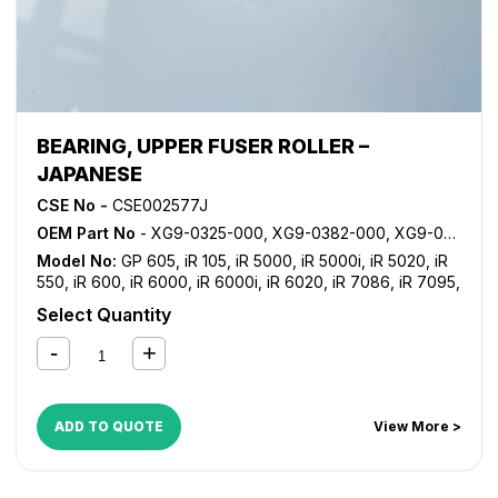
BEARING, UPPER FUSER ROLLER –
JAPANESE
CSE No -
CSE002577J
OEM Part No
- XG9-0325-000, XG9-0382-000, XG9-0421-000
Model No:
GP 605
,
iR 105
,
iR 5000
,
iR 5000i
,
iR 5020
,
iR
550
,
iR 600
,
iR 6000
,
iR 6000i
,
iR 6020
,
iR 7086
,
iR 7095
,
iR 7105
,
iR 7200
,
iR 8070
,
iR 8500
,
iR C5800
,
iR C5870
,
Select Quantity
iR C6800
,
iR C6870
,
NP 6050
ADD TO QUOTE
View More >