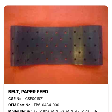
BELT, PAPER FEED
CSE No -
CSE001671
OEM Part No
- FB6-0484-000
Model No:
iR 105
,
iR 105i
,
iR 7086
,
iR 7095
,
iR 7105
,
iR