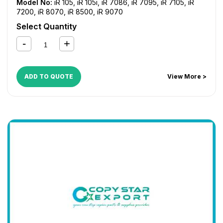
Model No:
iR 105
,
iR 105i
,
iR 7086
,
iR 7095
,
iR 7105
,
iR
7200
,
iR 8070
,
iR 8500
,
iR 9070
Select Quantity
ADD TO QUOTE
View More >