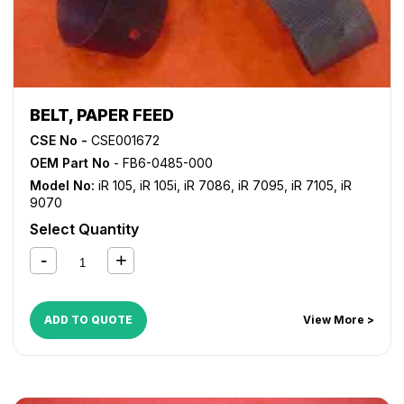
BELT, PAPER FEED
CSE No -
CSE001672
OEM Part No
- FB6-0485-000
Model No:
iR 105
,
iR 105i
,
iR 7086
,
iR 7095
,
iR 7105
,
iR
9070
Select Quantity
ADD TO QUOTE
View More >