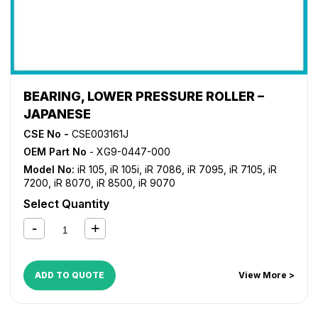
BEARING, LOWER PRESSURE ROLLER –
JAPANESE
CSE No -
CSE003161J
OEM Part No
- XG9-0447-000
Model No:
iR 105
,
iR 105i
,
iR 7086
,
iR 7095
,
iR 7105
,
iR
7200
,
iR 8070
,
iR 8500
,
iR 9070
Select Quantity
ADD TO QUOTE
View More >