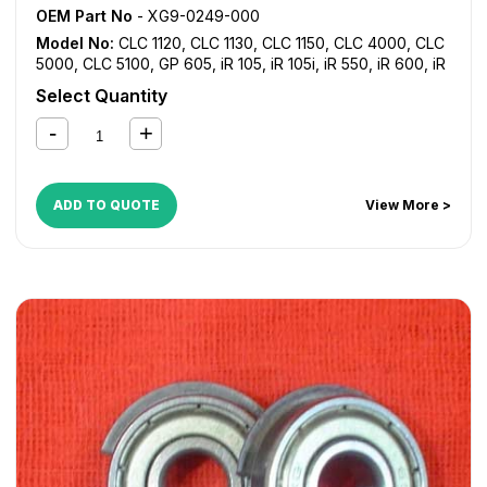
OEM Part No
- XG9-0249-000
Model No:
CLC 1120
,
CLC 1130
,
CLC 1150
,
CLC 4000
,
CLC
5000
,
CLC 5100
,
GP 605
,
iR 105
,
iR 105i
,
iR 550
,
iR 600
,
iR
7086
,
iR 7095
,
iR 7105
,
iR 7200
,
iR 8070
,
iR 8500
,
iR
Select Quantity
9070
ADD TO QUOTE
View More >