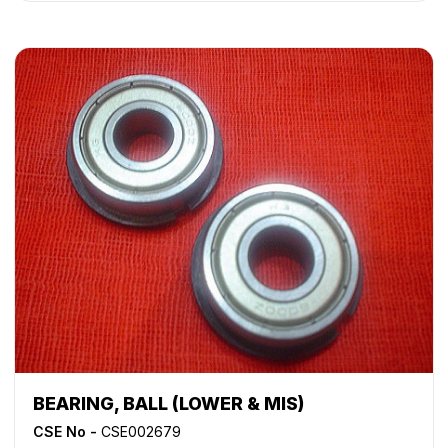
4835
,
NP 6025
,
NP 6030
,
NP 6035
,
NP 6045
,
NP 6050
,
NP 6060
,
NP 6085
,
NP 6230
,
NP 6251
,
NP 6330
,
NP
6350
,
NP 6545
,
NP 6551
,
NP 7500
BEARING, BALL (LOWER & MIS)
CSE No -
CSE002679