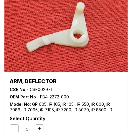
ARM, DEFLECTOR
CSE No -
CSE002971
OEM Part No
- FB4-2272-000
Model No:
GP 605
,
iR 105
,
iR 105i
,
iR 550
,
iR 600
,
iR
7086
,
iR 7095
,
iR 7105
,
iR 7200
,
iR 8070
,
iR 8500
,
iR
9070
Select Quantity