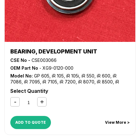
BEARING, DEVELOPMENT UNIT
CSE No -
CSE003066
OEM Part No
- XG9-0120-000
Model No:
GP 605
,
iR 105
,
iR 105i
,
iR 550
,
iR 600
,
iR
7086
,
iR 7095
,
iR 7105
,
iR 7200
,
iR 8070
,
iR 8500
,
iR
9070
Select Quantity
ADD TO QUOTE
View More >