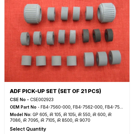
ADF PICK-UP SET (SET OF 21 PCS)
CSE No -
CSE002923
OEM Part No
- FB4-7560-000, FB4-7562-000, FB4-7564-000, FB4-7640-000, FB4-7675-000, FB5-9549-000
Model No:
GP 605
,
iR 105
,
iR 105i
,
iR 550
,
iR 600
,
iR
7086
,
iR 7095
,
iR 7105
,
iR 8500
,
iR 9070
Select Quantity