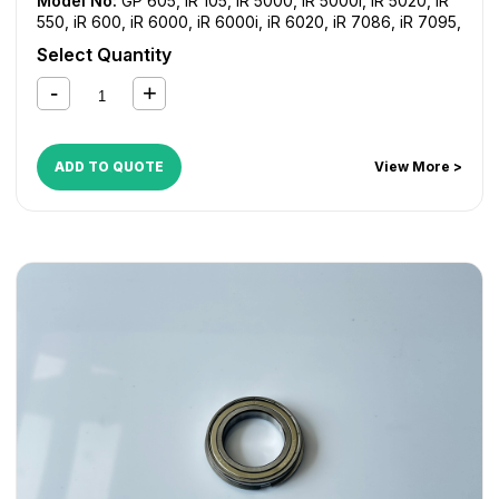
Model No:
GP 605
,
iR 105
,
iR 5000
,
iR 5000i
,
iR 5020
,
iR
550
,
iR 600
,
iR 6000
,
iR 6000i
,
iR 6020
,
iR 7086
,
iR 7095
,
iR 7105
,
iR 7200
,
iR 8070
,
iR 8500
,
iR C5800
,
iR C5870
,
Select Quantity
iR C6800
,
iR C6870
,
NP 6050
ADD TO QUOTE
View More >