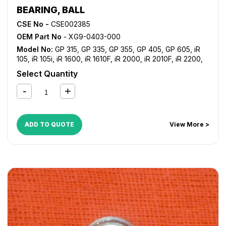
BEARING, BALL
CSE No -
CSE002385
OEM Part No
- XG9-0403-000
Model No:
GP 315
,
GP 335
,
GP 355
,
GP 405
,
GP 605
,
iR
105
,
iR 105i
,
iR 1600
,
iR 1610F
,
iR 2000
,
iR 2010F
,
iR 2200
,
iR 2200i
,
iR 2220i
,
iR 2250i
,
iR 2800
,
iR 2820i
,
iR 2850i
,
iR
Select Quantity
330
,
iR 3300
,
iR 3300i
,
iR 330E
,
iR 330N
,
iR 330S
,
iR 3320i
,
iR 3320N
,
iR 3350i
,
iR 400
,
iR 5000
,
iR 5000i
,
iR 5020
,
iR
5050
,
iR 5055
,
iR 5065
,
iR 5070
,
iR 5075
,
iR 550
,
iR 5570
,
iR 600
,
iR 6000
,
iR 6000i
,
iR 6020
,
iR 6570
,
iR 7200
,
iR
8070
,
iR 8500
,
iR 9070
ADD TO QUOTE
View More >