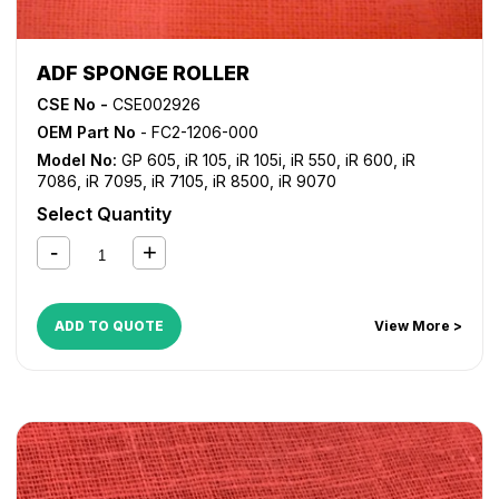
ADF SPONGE ROLLER
CSE No -
CSE002926
OEM Part No
- FC2-1206-000
Model No:
GP 605
,
iR 105
,
iR 105i
,
iR 550
,
iR 600
,
iR
7086
,
iR 7095
,
iR 7105
,
iR 8500
,
iR 9070
Select Quantity
ADD TO QUOTE
View More >