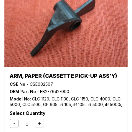
ARM, PAPER (CASSETTE PICK-UP ASS’Y)
CSE No -
CSE002507
OEM Part No
- FB2-7642-000
Model No:
CLC 1120
,
CLC 1130
,
CLC 1150
,
CLC 4000
,
CLC
5000
,
CLC 5100
,
GP 605
,
iR 105
,
iR 105i
,
iR 5000
,
iR 5000i
,
iR 5020
,
iR 5050
,
iR 5055
,
iR 5065
,
iR 5070
,
iR 5075
,
iR
Select Quantity
550
,
iR 5570
,
iR 600
,
iR 6000
,
iR 6000i
,
iR 6020
,
iR 6570
,
iR 7086
,
iR 7095
,
iR 7105
,
iR 7200
,
iR 8070
,
iR 8500
,
iR
9070
,
NP 6050