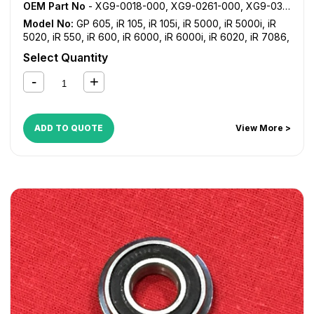
OEM Part No
- XG9-0018-000, XG9-0261-000, XG9-0383-000, XG9-0552-000
Model No:
GP 605
,
iR 105
,
iR 105i
,
iR 5000
,
iR 5000i
,
iR
5020
,
iR 550
,
iR 600
,
iR 6000
,
iR 6000i
,
iR 6020
,
iR 7086
,
iR 7095
,
iR 7105
,
iR 7200
,
iR 8070
,
iR 8500
,
iR 9070
,
NP
Select Quantity
6060
,
NP 6650
ADD TO QUOTE
View More >