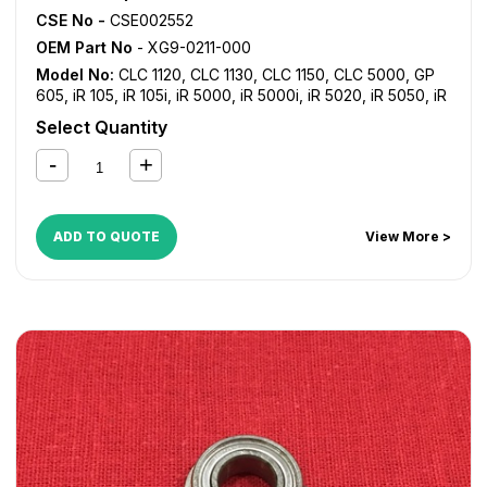
CSE No -
CSE002552
OEM Part No
- XG9-0211-000
Model No:
CLC 1120
,
CLC 1130
,
CLC 1150
,
CLC 5000
,
GP
605
,
iR 105
,
iR 105i
,
iR 5000
,
iR 5000i
,
iR 5020
,
iR 5050
,
iR
5055
,
iR 5065
,
iR 5070
,
iR 5075
,
iR 550
,
iR 5570
,
iR 600
,
Select Quantity
iR 6000
,
iR 6000i
,
iR 6020
,
iR 6570
,
iR 7086
,
iR 7095
,
iR
7105
,
iR 7200
,
iR 8070
,
iR 8500
,
iR 9070
,
iR C2620
,
iR
C3200
,
iR C3220
,
iR C5800
,
iR C5870
,
iR C6800
,
iR
C6870
,
NP 3030
,
NP 4050
ADD TO QUOTE
View More >