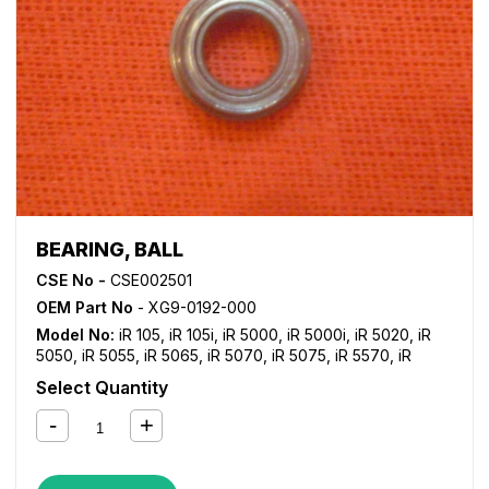
BEARING, BALL
CSE No -
CSE002501
OEM Part No
- XG9-0192-000
Model No:
iR 105
,
iR 105i
,
iR 5000
,
iR 5000i
,
iR 5020
,
iR
5050
,
iR 5055
,
iR 5065
,
iR 5070
,
iR 5075
,
iR 5570
,
iR
6000
,
iR 6000i
,
iR 6020
,
iR 6570
,
iR 7086
,
iR 7095
,
iR
Select Quantity
7105
,
iR 9070
,
iR C2380i
,
iR C2550
,
iR C2550i
,
iR C3080
,
iR C3080i
,
iR C3480
,
iR C3480i
,
iR C3580
,
iR C3580i
,
iR
C5800
,
iR C5870
,
iR C6800
,
iR C6870