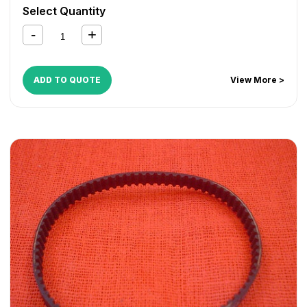
iR 5065
,
iR 5075
,
iR 550
,
iR 600
,
iR 7086
,
iR 7095
,
iR
Select Quantity
7105
,
iR 8500
,
iR 9070
,
NP 6050
,
NP 6060
,
NP 6085
ADD TO QUOTE
View More >