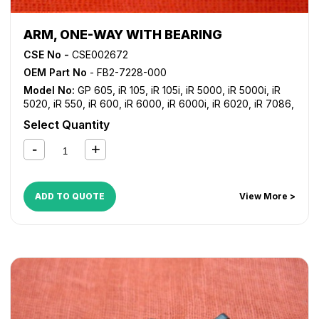
ARM, ONE-WAY WITH BEARING
CSE No -
CSE002672
OEM Part No
- FB2-7228-000
Model No:
GP 605
,
iR 105
,
iR 105i
,
iR 5000
,
iR 5000i
,
iR
5020
,
iR 550
,
iR 600
,
iR 6000
,
iR 6000i
,
iR 6020
,
iR 7086
,
iR 7095
,
iR 7105
,
iR 7200
,
iR 8070
,
iR 8500
,
iR 9070
,
NP
Select Quantity
6050
ADD TO QUOTE
View More >