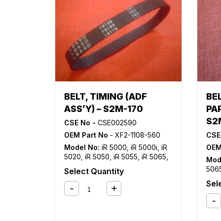
710
iR 9
ADV
607
ADV
627
ADV
6575
ADV
810
BELT, TIMING (ADF
BEL
ADV
ASS’Y) – S2M-170
PAP
829
ADV
S2
CSE No -
CSE002590
C90
OEM Part No
- XF2-1108-560
CSE
ADV
C90
Model No:
iR 5000
,
iR 5000i
,
iR
OEM
C32
5020
,
iR 5050
,
iR 5055
,
iR 5065
,
Mod
C45
iR 5070
,
iR 5075
,
iR 5570
,
iR
506
Select Quantity
C518
6000
,
iR 6000i
,
iR 6020
,
iR
iR 6
Sel
C58
6570
,
iR C4080
,
iR C4080i
,
iR
C45
C68
C4580
,
iR C4580i
,
iR C5180
,
iR
C518
608
C5180i
,
iR C5185
,
iR C5185i