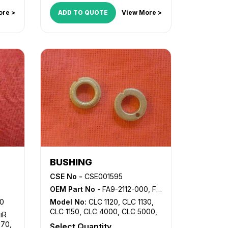
ore >
ADD TO QUOTE
View More >
BUSHING
CSE No -
CSE001595
OEM Part No
- FA9-2112-000, FS1-1189-000, FS5-1943-000
00
Model No:
CLC 1120
,
CLC 1130
,
CLC 1150
,
CLC 4000
,
CLC 5000
,
,
iR
CLC 5100
,
GP 200
,
GP 210
,
GP
570
,
Select Quantity