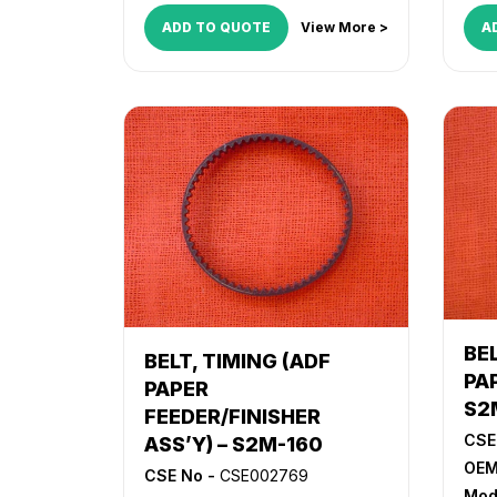
ADD TO QUOTE
View More >
A
BEL
BELT, TIMING (ADF
PAP
PAPER
S2
FEEDER/FINISHER
CSE
ASS’Y) – S2M-160
OEM
CSE No -
CSE002769
Mod