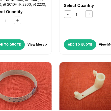
iR 6570
,
iR C4080
,
iR C4080
0
,
iR 2010F
,
iR 2200
,
iR 2230
,
Select Quantity
C4580
,
iR C4580i
,
iR C5180
,
270
,
iR 2800
,
iR 2830
,
iR
ect Quantity
C5180i
,
iR C5185
,
iR C5185i
0
,
iR 3025
,
iR 3030
,
iR 3035
,
045
,
iR 3300
,
iR 3530
,
iR
0
,
iR 4530
,
iR 4570
,
iR 5000
,
000i
,
iR 5020
,
iR 5050
,
iR
5
,
iR 5065
,
iR 5070
,
iR 5075
,
570
,
iR 6000
,
iR 6000i
,
iR
0
,
iR 6570
,
iR ADVANCE
DD TO QUOTE
View More >
ADD TO QUOTE
View M
5
,
iR ADVANCE 6065
,
iR
ANCE 6075
,
iR ADVANCE
5
,
iR ADVANCE 8095
,
iR
ANCE 8105
,
iR ADVANCE
55
,
iR ADVANCE C7065
,
iR
ANCE C9060
,
iR ADVANCE
65
,
iR ADVANCE C9070
,
iR
ANCE C9075
,
iR C2380i
,
iR
50
,
iR C2550i
,
iR C2880
,
iR
80i
,
iR C3080
,
iR C3080i
,
iR
80
,
iR C3380i
,
iR C3480
,
iR
80i
,
iR C3580
,
iR C3580i
,
iR
80
,
iR C4080i
,
iR C4580
,
iR
80i
,
iR C5180
,
iR C5180i
,
iR