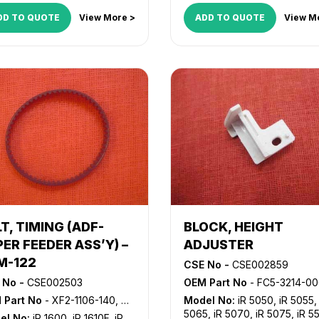
DD TO QUOTE
View More >
ADD TO QUOTE
View M
T, TIMING (ADF-
BLOCK, HEIGHT
ER FEEDER ASS’Y) –
ADJUSTER
M-122
CSE No -
CSE002859
 No -
CSE002503
OEM Part No
- FC5-3214-0
 Part No
- XF2-1106-140, XF2-1606-135, XF2-1610-640
Model No:
iR 5050
,
iR 5055
5065
,
iR 5070
,
iR 5075
,
iR 5
el No:
iR 1600
,
iR 1610F
,
iR