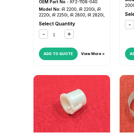
OEM Part No
- XF2-1108-040
200
Model No:
iR 2200
,
iR 2200i
,
iR
iR 2
Sel
2220i
,
iR 2250i
,
iR 2800
,
iR 2820i
,
287
iR 2850i
,
iR 3300
,
iR 3300i
,
iR
iR 3
Select Quantity
3320i
,
iR 3320N
,
iR 3350i
,
iR
357
5070
,
iR 5570
,
iR 6570
,
iR
iR 5
C4080
,
iR C4080i
,
iR C4580
,
iR
505
C4580i
,
iR C5180
,
iR C5180i
,
iR
iR 5
C5185
,
iR C5185i
602
ADD TO QUOTE
View More >
A
605
ADV
808
ADV
C70
ADV
C90
ADV
C25
C28
C33
C34
C40
C45