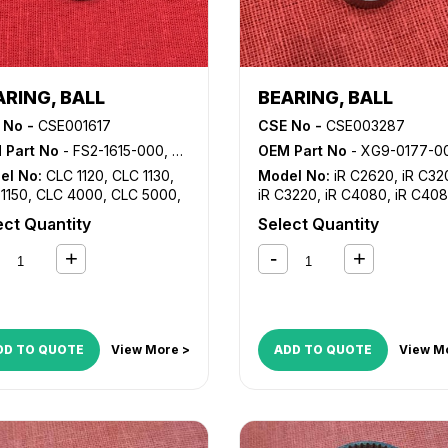
ARING, BALL
BEARING, BALL
 No -
CSE001617
CSE No -
CSE003287
 Part No
- FS2-1615-000, XG9-0237-000, XG9-0250-000, XG9-0365-000
OEM Part No
- XG9-0177-0
el No:
CLC 1120
,
CLC 1130
,
Model No:
iR C2620
,
iR C32
1150
,
CLC 4000
,
CLC 5000
,
iR C3220
,
iR C4080
,
iR C408
 5100
,
GP 200
,
GP 210
,
GP
iR C4580
,
iR C4580i
,
iR C51
ect Quantity
Select Quantity
GP 215
,
GP 216
,
GP 315
,
GP
C5180i
,
iR C5185
,
iR C5185i
,
,
GP 355
,
GP 405
,
GP 605
,
iR
1215
iR 105i
,
iR 2200
,
iR 2200i
,
iR
i
,
iR 2250i
,
iR 2800
,
iR 2820i
,
850i
,
iR 330
,
iR 3300
,
iR
i
,
iR 330E
,
iR 330N
,
iR 330S
,
320i
,
iR 3320N
,
iR 3350i
,
iR
DD TO QUOTE
View More >
ADD TO QUOTE
View M
,
iR 5000
,
iR 5000i
,
iR 5020
,
050
,
iR 5055
,
iR 5065
,
iR
0
,
iR 5075
,
iR 550
,
iR 5570
,
iR
,
iR 6000
,
iR 6000i
,
iR 6020
,
570
,
iR 7086
,
iR 7095
,
iR