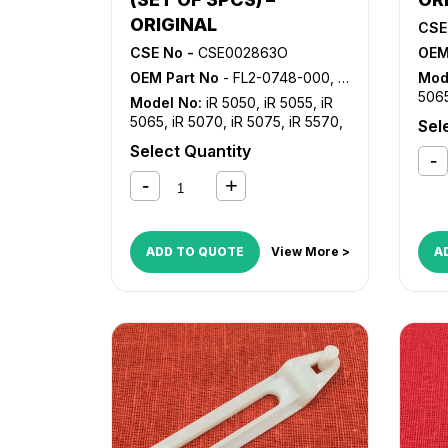
ORIGINAL
CSE
CSE No -
CSE002863O
OEM
OEM Part No
- FL2-0748-000, FL2-0749-000, FL2-1302-000
Mod
506
Model No:
iR 5050
,
iR 5055
,
iR
iR 6
5065
,
iR 5070
,
iR 5075
,
iR 5570
,
Sel
C45
iR 6570
,
iR C4080
,
iR C4080i
,
iR
Select Quantity
C518
C4580
,
iR C4580i
,
iR C5180
,
iR
C5180i
,
iR C5185
,
iR C5185i
ADD TO QUOTE
View More >
A