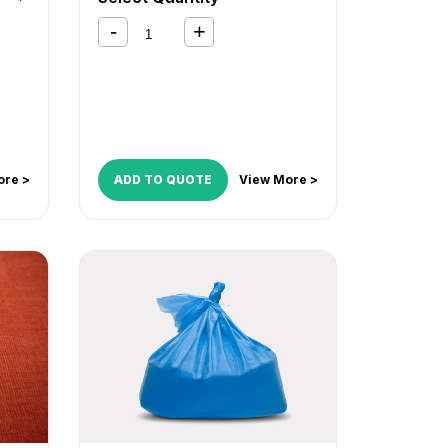
211
,
GP 215
,
GP 216
,
GP 30
,
GP
i
,
iR
315
,
GP 335
,
GP 355
,
GP 405
,
GP
iR
605
,
iR 105
,
iR 105i
,
iR 1730
,
iR
1740
,
iR 1750
,
iR 2002
,
iR 2016
,
iR
2018
,
iR 2020
,
iR 2022
,
iR 2025
,
iR 2030
,
iR 2200
,
iR 2200i
,
iR
2202
,
iR 2220i
,
iR 2230
,
iR 2250i
,
iR 2270
,
iR 2318
,
iR 2320
,
iR
2420
,
iR 2520
,
iR 2525
,
iR 2530
,
iR 2535
,
iR 2545
,
iR 2800
,
iR
ore >
ADD TO QUOTE
View More >
2820i
,
iR 2830
,
iR 2850i
,
iR 2870
,
iR 3025
,
iR 3030
,
iR 3035
,
iR
3045
,
iR 3225
,
iR 3230
,
iR 3235
,
iR 3235i
,
iR 3245
,
iR 3245i
,
iR
330
,
iR 3300
,
iR 3300i
,
iR 330E
,
iR 330N
,
iR 330S
,
iR 3320i
,
iR
3320N
,
iR 3350i
,
iR 3530
,
iR
3570
,
iR 400
,
iR 4530
,
iR 4570
,
iR 5000
,
iR 5000i
,
iR 5020
,
iR
5050
,
iR 5055
,
iR 5065
,
iR 5070
,
iR 5075
,
iR 550
,
iR 5570
,
iR 600
,
iR 6000
,
iR 6000i
,
iR 6020
,
iR
6570
,
iR 7086
,
iR 7095
,
iR 7105
,
iR 7200
,
iR 8070
,
iR 8500
,
iR