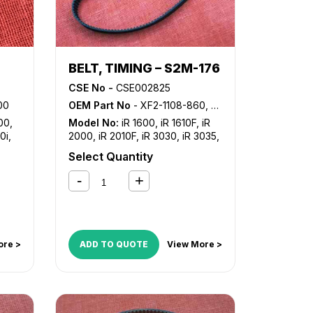
BELT, TIMING – S2M-176
CSE No -
CSE002825
00
OEM Part No
- XF2-1108-860, XF2-1608-840, XF2-1608-860
00
,
Model No:
iR 1600
,
iR 1610F
,
iR
0i
,
2000
,
iR 2010F
,
iR 3030
,
iR 3035
,
80
,
iR
iR 3045
,
iR 3230
,
iR 3235
,
iR
Select Quantity
NP
3235i
,
iR 3245
,
iR 3245i
,
iR 3530
,
iR 3570
,
iR 4530
,
iR 4570
,
iR
5050
,
iR 5055
,
iR 5065
,
iR 5070
,
iR 5075
,
iR 5570
,
iR 6570
,
iR
C4080
,
iR C4080i
,
iR C4580
,
iR
C4580i
,
iR C5180
,
iR C5180i
,
iR
C5185
,
iR C5185i
ore >
ADD TO QUOTE
View More >