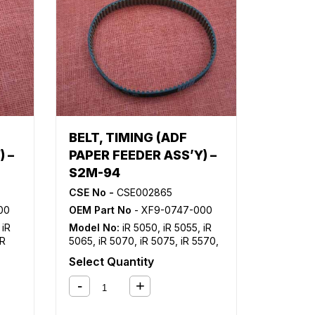
BELT, TIMING (ADF
 –
PAPER FEEDER ASS’Y) –
S2M-94
CSE No -
CSE002865
00
OEM Part No
- XF9-0747-000
,
iR
Model No:
iR 5050
,
iR 5055
,
iR
iR
5065
,
iR 5070
,
iR 5075
,
iR 5570
,
iR
iR 6570
,
iR C4080
,
iR C4080i
,
iR
Select Quantity
C4580
,
iR C4580i
,
iR C5180
,
iR
C5180i
,
iR C5185
,
iR C5185i