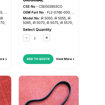
CSE No -
CSE002863CO
302-000
OEM Part No
- FL2-0748-000, FL2-0749-000, FL2-1302-000
,
iR
Model No:
iR 5050
,
iR 5055
,
iR
570
,
5065
,
iR 5070
,
iR 5075
,
iR 5570
,
i
,
iR
iR 6570
,
iR C4080
,
iR C4080i
,
iR
Select Quantity
iR
C4580
,
iR C4580i
,
iR C5180
,
iR
C5180i
,
iR C5185
,
iR C5185i
ore >
ADD TO QUOTE
View More >