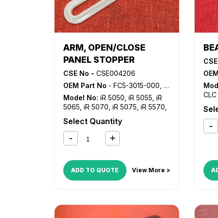
ARM, OPEN/CLOSE
BE
PANEL STOPPER
CSE
CSE No -
CSE004206
OEM
OEM Part No
- FC5-3015-000, FC5-3015-010
Mod
CLC 
Model No:
iR 5050
,
iR 5055
,
iR
CLC
5065
,
iR 5070
,
iR 5075
,
iR 5570
,
Sel
211
,
iR 6570
,
iR C4080
,
iR C4080i
,
iR
Select Quantity
335
C4580
,
iR C4580i
,
iR C5180
,
iR
105
,
C5180i
,
iR C5185
,
iR C5185i
2220
iR 2
3300
iR 3
ADD TO QUOTE
View More >
A
400
iR 5
507
600
iR 6