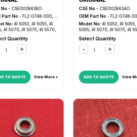
 No -
CSE002863BO
CSE No -
CSE002863AO
 Part No
- FL2-0748-000, FL2-0749-000, FL2-1302-000
OEM Part No
- FL2-0748-000, FL2-0749-000, FL2-1
el No:
iR 5050
,
iR 5055
,
iR
Model No:
iR 5050
,
iR 5055
5
,
iR 5070
,
iR 5075
,
iR 5570
,
5065
,
iR 5070
,
iR 5075
,
iR 5
570
,
iR C4080
,
iR C4080i
,
iR
iR 6570
,
iR C4080
,
iR C4080
ect Quantity
Select Quantity
80
,
iR C4580i
,
iR C5180
,
iR
C4580
,
iR C4580i
,
iR C5180
,
0i
,
iR C5185
,
iR C5185i
C5180i
,
iR C5185
,
iR C5185i
DD TO QUOTE
View More >
ADD TO QUOTE
View M