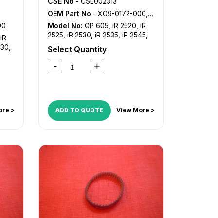
CSE No -
CSE002313
OEM Part No
- XG9-0172-000, XG9-0387-000, XG9-0875-000
00
Model No:
GP 605
,
iR 2520
,
iR
2525
,
iR 2530
,
iR 2535
,
iR 2545
,
,
iR
iR 2625
,
iR 2625i
,
iR 2630i
,
iR
030
,
Select Quantity
2635
,
iR 2645
,
iR 3030
,
iR 3035
,
iR 3045
,
iR 3230
,
iR 3235
,
iR
245
,
3235i
,
iR 3245
,
iR 3245i
,
iR 3530
,
iR 3570
,
iR 4530
,
iR 4570
,
iR 550
,
iR 600
,
iR 7200
,
iR 8070
,
iR
iR
8500
,
iR ADVANCE 4025
,
iR
,
iR
ADVANCE 4035
,
iR ADVANCE
ore >
ADD TO QUOTE
View More >
R
4045
,
iR ADVANCE 4051
,
iR
,
iR
ADVANCE 4225
,
iR ADVANCE
4235
,
iR ADVANCE 4245
,
iR
ADVANCE 4251
,
iR ADVANCE
4525i
,
iR ADVANCE 4535i
,
iR
ADVANCE 4545i
,
iR ADVANCE
4551i
,
iR ADVANCE C5030
,
iR
ADVANCE C5035
,
iR ADVANCE
C5045
,
iR ADVANCE C5051
,
iR
ADVANCE C5235
,
iR ADVANCE
C5240
,
iR ADVANCE C5250
,
iR