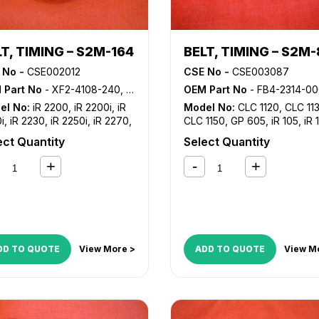
T, TIMING – S2M-164
BELT, TIMING – S2M-
 No -
CSE002012
CSE No -
CSE003087
 Part No
- XF2-4108-240, XF9-0372-000
OEM Part No
- FB4-2314-000, XF2-1604-340, XF2-1604-435, XF9-
el No:
iR 2200
,
iR 2200i
,
iR
Model No:
CLC 1120
,
CLC 11
i
,
iR 2230
,
iR 2250i
,
iR 2270
,
CLC 1150
,
GP 605
,
iR 105
,
iR 
800
,
iR 2820i
,
iR 2830
,
iR
iR 1600
,
iR 1610F
,
iR 2000
,
iR
ect Quantity
Select Quantity
i
,
iR 2870
,
iR 3025
,
iR 3030
,
2010F
,
iR 2200
,
iR 2200i
,
iR
035
,
iR 3045
,
iR 3225
,
iR
2220i
,
iR 2230
,
iR 2250i
,
iR 2
0
,
iR 3235
,
iR 3235i
,
iR 3245
,
iR 2800
,
iR 2820i
,
iR 2830
,
iR
245i
,
iR 3300
,
iR 3300i
,
iR
2850i
,
iR 2870
,
iR 3025
,
iR 3
i
,
iR 3320N
,
iR 3350i
,
iR
iR 3035
,
iR 3045
,
iR 3300
,
iR
0
,
iR 3570
,
iR 4530
,
iR 4570
,
3300i
,
iR 3320i
,
iR 3320N
,
iR
2380i
,
iR C2550
,
iR C2550i
,
iR
3350i
,
iR 3530
,
iR 3570
,
iR 4
80
,
iR C2880i
,
iR C3080
,
iR
iR 4570
,
iR 550
,
iR 600
,
iR 7
DD TO QUOTE
View More >
ADD TO QUOTE
View M
80i
,
iR C3380
,
iR C3380i
,
iR
iR 7095
,
iR 7105
,
iR 7200
,
iR
80
,
iR C3480i
,
iR C3580
,
iR
8070
,
iR 8500
,
iR 9070
,
iR
80i
,
NP 6060
,
NP 6085
C2380i
,
iR C2550
,
iR C2550i
C2880
,
iR C2880i
,
iR C3080
C3080i
,
iR C3380
,
iR C3380i