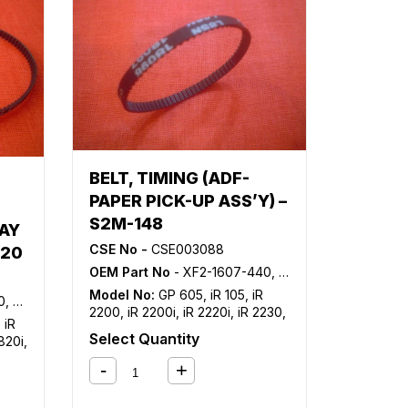
,
iR
NP
BELT, TIMING (ADF-
PAPER PICK-UP ASS’Y) –
S2M-148
AY
CSE No -
CSE003088
320
OEM Part No
- XF2-1607-440, XF9-0699-000
Model No:
GP 605
,
iR 105
,
iR
-000
2200
,
iR 2200i
,
iR 2220i
,
iR 2230
,
,
iR
iR 2250i
,
iR 2270
,
iR 2800
,
iR
Select Quantity
820i
,
2820i
,
iR 2830
,
iR 2850i
,
iR 2870
,
R
iR 3025
,
iR 3030
,
iR 3035
,
iR
3045
,
iR 3300
,
iR 3300i
,
iR 3320i
,
,
iR
iR 3320N
,
iR 3350i
,
iR 3530
,
iR