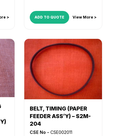
,
iR
3570
,
iR 4530
,
iR 4570
,
iR 550
,
iR
,
iR
600
,
iR 7086
,
iR 7095
,
iR 7105
,
,
iR
iR 8500
,
iR ADVANCE 6055
,
iR
ore >
ADD TO QUOTE
View More >
ADVANCE 6065
,
iR ADVANCE
6075
,
iR ADVANCE 6255
,
iR
ADVANCE 6265
,
iR ADVANCE
6275
,
iR ADVANCE 6555i
,
iR
ADVANCE 6565i
,
iR ADVANCE
6575i
,
iR ADVANCE 8085
,
iR
ADVANCE 8095
,
iR ADVANCE
8105
,
iR ADVANCE 8205
,
iR
ADVANCE 8285
,
iR ADVANCE
8295
,
iR C2380i
,
iR C2550
,
iR
C2550i
,
iR C2880
,
iR C2880i
,
iR
C3080
,
iR C3080i
,
iR C3380
,
iR
C3380i
,
iR C3480
,
iR C3480i
,
iR
C3580
,
iR C3580i
G
BELT, TIMING (PAPER
FEEDER ASS’Y) – S2M-
Y)
204
CSE No -
CSE002011