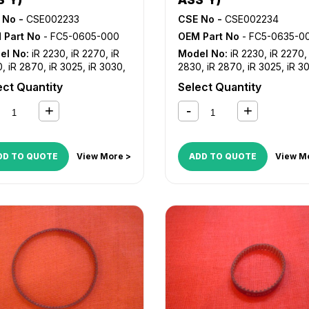
 No -
CSE002233
CSE No -
CSE002234
 Part No
- FC5-0605-000
OEM Part No
- FC5-0635-0
el No:
iR 2230
,
iR 2270
,
iR
Model No:
iR 2230
,
iR 2270
0
,
iR 2870
,
iR 3025
,
iR 3030
,
2830
,
iR 2870
,
iR 3025
,
iR 3
035
,
iR 3045
,
iR 3225
,
iR
iR 3035
,
iR 3045
,
iR 3225
,
iR
ect Quantity
Select Quantity
0
,
iR 3235
,
iR 3235i
,
iR 3245
,
3230
,
iR 3235
,
iR 3235i
,
iR 3
245i
,
iR 3530
,
iR 3570
,
iR
iR 3245i
,
iR 3530
,
iR 3570
,
iR
0
,
iR 4570
,
iR C2380i
,
iR
4530
,
iR 4570
,
iR C2380i
,
iR
50
,
iR C2550i
,
iR C2880
,
iR
C2550
,
iR C2550i
,
iR C2880
,
80i
,
iR C3080
,
iR C3080i
,
iR
C2880i
,
iR C3080
,
iR C3080i
DD TO QUOTE
View More >
ADD TO QUOTE
View M
00
,
iR C3170
,
iR C3170i
,
iR
C3100
,
iR C3170
,
iR C3170i
,
i
80
,
iR C3380i
,
iR C3480
,
iR
C3380
,
iR C3380i
,
iR C3480
80i
,
iR C3580
,
iR C3580i
C3480i
,
iR C3580
,
iR C3580i