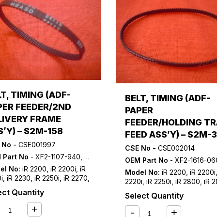
C3480
,
iR C3480i
,
iR C3580
C3580i
,
NP 6050
,
NP 6060
,
6085
T, TIMING (ADF-
BELT, TIMING (ADF-
PER FEEDER/2ND
PAPER
LIVERY FRAME
FEEDER/HOLDING TR
’Y) – S2M-158
FEED ASS’Y) – S2M-
 No -
CSE001997
CSE No -
CSE002014
 Part No
- XF2-1107-940, XF2-4107-940, XF9-0727-000
OEM Part No
- XF2-1616-060, XF9-0326
el No:
iR 2200
,
iR 2200i
,
iR
Model No:
iR 2200
,
iR 2200i
i
,
iR 2230
,
iR 2250i
,
iR 2270
,
2220i
,
iR 2250i
,
iR 2800
,
iR 2
800
,
iR 2820i
,
iR 2830
,
iR
iR 2850i
,
iR 3300
,
iR 3300i
,
i
ect Quantity
Select Quantity
i
,
iR 2870
,
iR 3025
,
iR 3030
,
3320i
,
iR 3320N
,
iR 3350i
,
iR
035
,
iR 3045
,
iR 3225
,
iR
C2380i
,
iR C2550
,
iR C2550i
0
,
iR 3235
,
iR 3235i
,
iR 3245
,