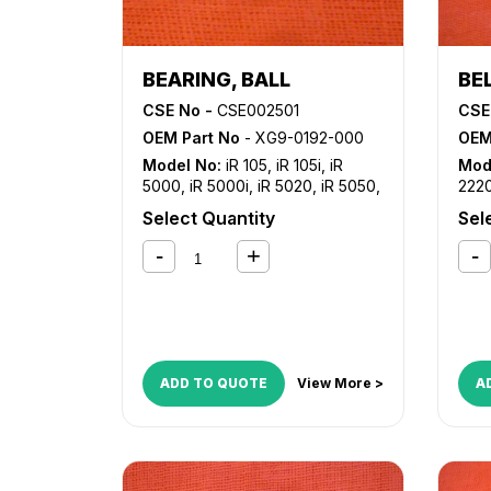
BEARING, BALL
BEL
CSE No -
CSE002501
CSE
OEM Part No
- XG9-0192-000
OEM
Model No:
iR 105
,
iR 105i
,
iR
Mod
5000
,
iR 5000i
,
iR 5020
,
iR 5050
,
2220
iR 5055
,
iR 5065
,
iR 5070
,
iR
iR 2
Select Quantity
Sel
5075
,
iR 5570
,
iR 6000
,
iR 6000i
,
2850
iR 6020
,
iR 6570
,
iR 7086
,
iR
iR 3
7095
,
iR 7105
,
iR 9070
,
iR
323
C2380i
,
iR C2550
,
iR C2550i
,
iR
iR 3
C3080
,
iR C3080i
,
iR C3480
,
iR
3320
C3480i
,
iR C3580
,
iR C3580i
,
iR
353
C5800
,
iR C5870
,
iR C6800
,
iR
iR C
C6870
C28
ADD TO QUOTE
View More >
A
C30
C34
C35