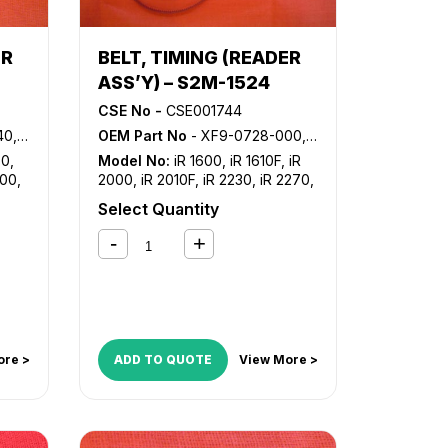
ER
BELT, TIMING (READER
ASS’Y) – S2M-1524
CSE No -
CSE001744
5-000
OEM Part No
- XF9-0728-000, XF9-0743-000
30
,
Model No:
iR 1600
,
iR 1610F
,
iR
000
,
2000
,
iR 2010F
,
iR 2230
,
iR 2270
,
iR
iR 2830
,
iR 2870
,
iR 3025
,
iR
Select Quantity
2270
,
3030
,
iR 3035
,
iR 3045
,
iR 3530
,
iR 3570
,
iR 4530
,
iR 4570
,
iR
870
,
C2380i
,
iR C2550
,
iR C2550i
,
iR
C2880
,
iR C2880i
,
iR C3080
,
iR
35
,
C3080i
,
iR C3100
,
iR C3170
,
iR
C3170i
,
iR C3380
,
iR C3380i
,
iR
570
,
C3480
,
iR C3480i
,
iR C3580
,
iR
NCE
C3580i
ore >
ADD TO QUOTE
View More >
E