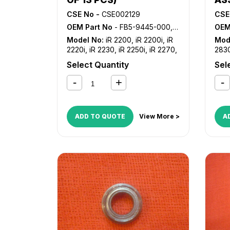
CSE No -
CSE002129
CSE
OEM Part No
- FB5-9445-000, FB5-9446-000, FB5-9463-000, FB5-9467-000, FB5-9468-000, FB5-9469-000, FC5-4354-000, FC6-2784-000, FM2-2956-000
OEM
Model No:
iR 2200
,
iR 2200i
,
iR
Mod
2220i
,
iR 2230
,
iR 2250i
,
iR 2270
,
283
iR 2800
,
iR 2820i
,
iR 2830
,
iR
iR 3
Select Quantity
Sel
2850i
,
iR 2870
,
iR 3025
,
iR 3030
,
323
iR 3035
,
iR 3045
,
iR 3300
,
iR
iR 3
3300i
,
iR 3320i
,
iR 3320N
,
iR
453
3350i
,
iR 3530
,
iR 3570
,
iR 4530
,
C25
iR 4570
,
iR C2380i
,
iR C2550
,
iR
C28
ADD TO QUOTE
View More >
A
C2550i
,
iR C2880
,
iR C2880i
,
iR
C31
C3080
,
iR C3080i
,
iR C3100
,
iR
C33
C3170
,
iR C3170i
,
iR C3380
,
iR
C34
C3380i
,
iR C3480
,
iR C3480i
,
iR
C3580
,
iR C3580i