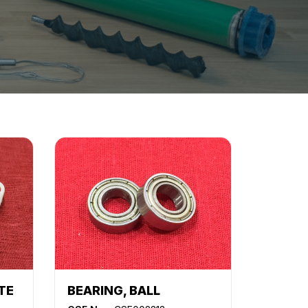
TE
BEARING, BALL