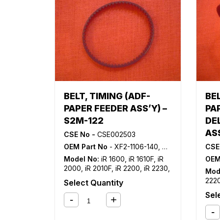
BELT, TIMING (ADF-
BEL
PAPER FEEDER ASS’Y) –
PA
S2M-122
DE
ASS
CSE No -
CSE002503
OEM Part No
- XF2-1106-140, XF2-1606-135, XF2-1610-640
CSE
Model No:
iR 1600
,
iR 1610F
,
iR
OEM
2000
,
iR 2010F
,
iR 2200
,
iR 2230
,
Mod
iR 2270
,
iR 2800
,
iR 2830
,
iR
2220
Select Quantity
2870
,
iR 3025
,
iR 3030
,
iR 3035
,
iR 2
Sel
iR 3045
,
iR 3300
,
iR 3530
,
iR
2850
3570
,
iR 4530
,
iR 4570
,
iR 5000
,
iR 3
iR 5000i
,
iR 5020
,
iR 5050
,
iR
323