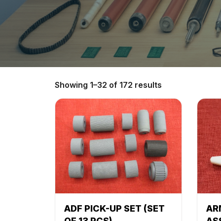
Showing 1–32 of 172 results
ADF PICK-UP SET (SET
AR
OF 13 PCS)
AS