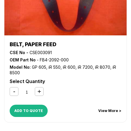
BELT, PAPER FEED
CSE No -
CSE003091
OEM Part No
- FB4-2092-000
Model No:
GP 605
,
iR 550
,
iR 600
,
iR 7200
,
iR 8070
,
iR
8500
Select Quantity
ADD TO QUOTE
View More >