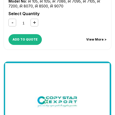
Model No:
iR 105
,
iR 105i
,
iR 7086
,
iR 7095
,
iR 7105
,
iR
7200
,
iR 8070
,
iR 8500
,
iR 9070
Select Quantity
ADD TO QUOTE
View More >