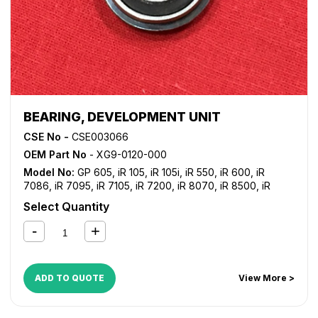
BEARING, DEVELOPMENT UNIT
CSE No -
CSE003066
OEM Part No
- XG9-0120-000
Model No:
GP 605
,
iR 105
,
iR 105i
,
iR 550
,
iR 600
,
iR
7086
,
iR 7095
,
iR 7105
,
iR 7200
,
iR 8070
,
iR 8500
,
iR
9070
Select Quantity
ADD TO QUOTE
View More >