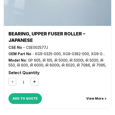
BEARING, UPPER FUSER ROLLER –
JAPANESE
CSE No -
CSE002577J
OEM Part No
- XG9-0325-000, XG9-0382-000, XG9-0421-000
Model No:
GP 605
,
iR 105
,
iR 5000
,
iR 5000i
,
iR 5020
,
iR
550
,
iR 600
,
iR 6000
,
iR 6000i
,
iR 6020
,
iR 7086
,
iR 7095
,
iR 7105
,
iR 7200
,
iR 8070
,
iR 8500
,
iR C5800
,
iR C5870
,
Select Quantity
iR C6800
,
iR C6870
,
NP 6050
ADD TO QUOTE
View More >