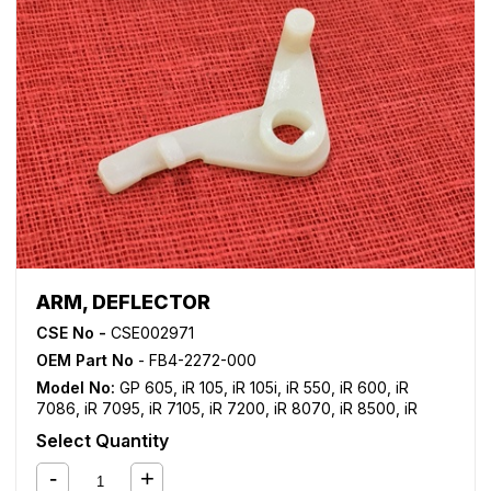
ARM, DEFLECTOR
CSE No -
CSE002971
OEM Part No
- FB4-2272-000
Model No:
GP 605
,
iR 105
,
iR 105i
,
iR 550
,
iR 600
,
iR
7086
,
iR 7095
,
iR 7105
,
iR 7200
,
iR 8070
,
iR 8500
,
iR
9070
Select Quantity