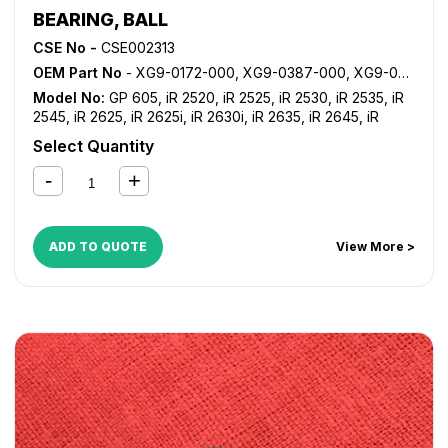
BEARING, BALL
CSE No -
CSE002313
OEM Part No
- XG9-0172-000, XG9-0387-000, XG9-0875-000
Model No:
GP 605
,
iR 2520
,
iR 2525
,
iR 2530
,
iR 2535
,
iR
2545
,
iR 2625
,
iR 2625i
,
iR 2630i
,
iR 2635
,
iR 2645
,
iR
3030
,
iR 3035
,
iR 3045
,
iR 3230
,
iR 3235
,
iR 3235i
,
iR 3245
,
Select Quantity
iR 3245i
,
iR 3530
,
iR 3570
,
iR 4530
,
iR 4570
,
iR 550
,
iR
600
,
iR 7200
,
iR 8070
,
iR 8500
,
iR ADVANCE 4025
,
iR
ADVANCE 4035
,
iR ADVANCE 4045
,
iR ADVANCE 4051
,
iR
ADVANCE 4225
,
iR ADVANCE 4235
,
iR ADVANCE 4245
,
iR
ADVANCE 4251
,
iR ADVANCE 4525i
,
iR ADVANCE 4535i
,
iR
ADD TO QUOTE
View More >
ADVANCE 4545i
,
iR ADVANCE 4551i
,
iR ADVANCE C5030
,
iR ADVANCE C5035
,
iR ADVANCE C5045
,
iR ADVANCE
C5051
,
iR ADVANCE C5235
,
iR ADVANCE C5240
,
iR
ADVANCE C5250
,
iR ADVANCE C5255
,
iR ADVANCE
C5535
,
iR ADVANCE C5540
,
iR ADVANCE C5550
,
iR
ADVANCE C5560
,
iR C2380i
,
iR C2550
,
iR C2550i
,
iR
C2880
,
iR C2880i
,
iR C3080
,
iR C3080i
,
iR C3380
,
iR
C3380i
,
iR C3480
,
iR C3480i
,
iR C3580
,
iR C3580i
,
NP
1215
,
NP 2020