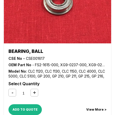
BEARING, BALL
CSE No -
CSE001617
OEM Part No
- FS2-1615-000, XG9-0237-000, XG9-0250-000, XG9-0365-000
Model No:
CLC 1120
,
CLC 1130
,
CLC 1150
,
CLC 4000
,
CLC
5000
,
CLC 5100
,
GP 200
,
GP 210
,
GP 211
,
GP 215
,
GP 216
,
GP 315
,
GP 335
,
GP 355
,
GP 405
,
GP 605
,
iR 105
,
iR 105i
,
Select Quantity
iR 2200
,
iR 2200i
,
iR 2220i
,
iR 2250i
,
iR 2800
,
iR 2820i
,
iR
2850i
,
iR 330
,
iR 3300
,
iR 3300i
,
iR 330E
,
iR 330N
,
iR
330S
,
iR 3320i
,
iR 3320N
,
iR 3350i
,
iR 400
,
iR 5000
,
iR
5000i
,
iR 5020
,
iR 5050
,
iR 5055
,
iR 5065
,
iR 5070
,
iR
5075
,
iR 550
,
iR 5570
,
iR 600
,
iR 6000
,
iR 6000i
,
iR 6020
,
ADD TO QUOTE
View More >
iR 6570
,
iR 7086
,
iR 7095
,
iR 7105
,
iR 7200
,
iR 8070
,
iR