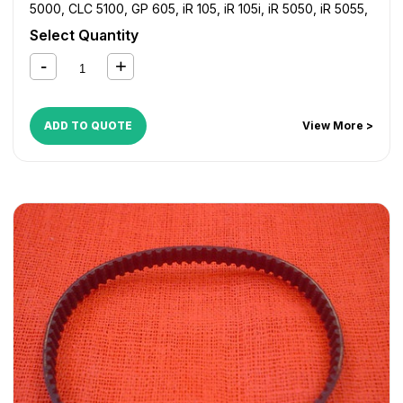
5000
,
CLC 5100
,
GP 605
,
iR 105
,
iR 105i
,
iR 5050
,
iR 5055
,
iR 5065
,
iR 5075
,
iR 550
,
iR 600
,
iR 7086
,
iR 7095
,
iR
Select Quantity
7105
,
iR 8500
,
iR 9070
,
NP 6050
,
NP 6060
,
NP 6085
ADD TO QUOTE
View More >