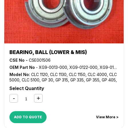
BEARING, BALL (LOWER & MIS)
CSE No -
CSE001506
OEM Part No
- XG9-0013-000, XG9-0122-000, XG9-0182-000, XG9-0208-000, XG9-0249-000
Model No:
CLC 1120
,
CLC 1130
,
CLC 1150
,
CLC 4000
,
CLC
5000
,
CLC 5100
,
GP 30
,
GP 315
,
GP 335
,
GP 355
,
GP 405
,
GP 605
,
iR 105
,
iR 105i
,
iR 2200
,
iR 2200i
,
iR 2220i
,
iR
Select Quantity
2250i
,
iR 2800
,
iR 2820i
,
iR 2850i
,
iR 330
,
iR 3300
,
iR
3300i
,
iR 330E
,
iR 330N
,
iR 330S
,
iR 3320i
,
iR 3320N
,
iR
3350i
,
iR 400
,
iR 5000
,
iR 5000i
,
iR 5020
,
iR 5050
,
iR
5055
,
iR 5065
,
iR 5070
,
iR 5075
,
iR 550
,
iR 5570
,
iR 600
,
iR 6000
,
iR 6000i
,
iR 6020
,
iR 6570
,
iR 7086
,
iR 7095
,
iR
ADD TO QUOTE
View More >
7105
,
iR 7200
,
iR 8070
,
iR 8500
,
iR 9070
,
iR C5800
,
iR
C5870
,
iR C6800
,
iR C6870
,
NP 4050
,
NP 4080
,
NP