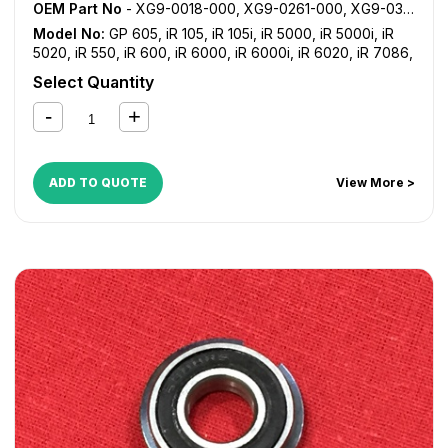
OEM Part No
- XG9-0018-000, XG9-0261-000, XG9-0383-000, XG9-0552-000
Model No:
GP 605
,
iR 105
,
iR 105i
,
iR 5000
,
iR 5000i
,
iR
5020
,
iR 550
,
iR 600
,
iR 6000
,
iR 6000i
,
iR 6020
,
iR 7086
,
iR 7095
,
iR 7105
,
iR 7200
,
iR 8070
,
iR 8500
,
iR 9070
,
NP
Select Quantity
6060
,
NP 6650
ADD TO QUOTE
View More >