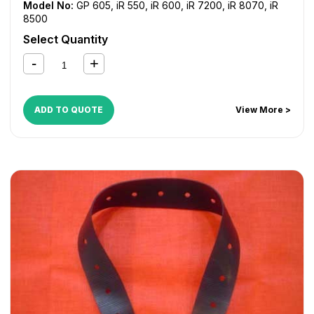
Model No:
GP 605
,
iR 550
,
iR 600
,
iR 7200
,
iR 8070
,
iR
8500
Select Quantity
ADD TO QUOTE
View More >