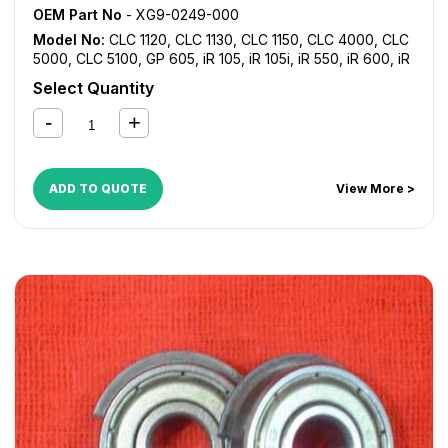
OEM Part No
- XG9-0249-000
Model No:
CLC 1120
,
CLC 1130
,
CLC 1150
,
CLC 4000
,
CLC
5000
,
CLC 5100
,
GP 605
,
iR 105
,
iR 105i
,
iR 550
,
iR 600
,
iR
7086
,
iR 7095
,
iR 7105
,
iR 7200
,
iR 8070
,
iR 8500
,
iR
Select Quantity
9070
ADD TO QUOTE
View More >