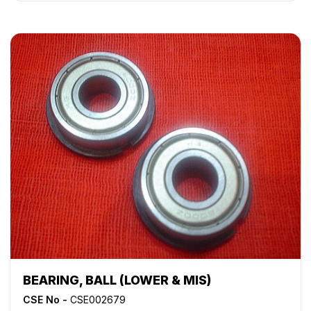
4835
,
NP 6025
,
NP 6030
,
NP 6035
,
NP 6045
,
NP 6050
,
NP 6060
,
NP 6085
,
NP 6230
,
NP 6251
,
NP 6330
,
NP
6350
,
NP 6545
,
NP 6551
,
NP 7500
BEARING, BALL (LOWER & MIS)
CSE No -
CSE002679