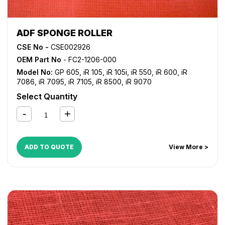
ADF SPONGE ROLLER
CSE No -
CSE002926
OEM Part No
- FC2-1206-000
Model No:
GP 605
,
iR 105
,
iR 105i
,
iR 550
,
iR 600
,
iR
7086
,
iR 7095
,
iR 7105
,
iR 8500
,
iR 9070
Select Quantity
ADD TO QUOTE
View More >