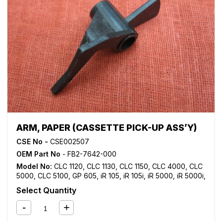
ARM, PAPER (CASSETTE PICK-UP ASS’Y)
CSE No -
CSE002507
OEM Part No
- FB2-7642-000
Model No:
CLC 1120
,
CLC 1130
,
CLC 1150
,
CLC 4000
,
CLC
5000
,
CLC 5100
,
GP 605
,
iR 105
,
iR 105i
,
iR 5000
,
iR 5000i
,
iR 5020
,
iR 5050
,
iR 5055
,
iR 5065
,
iR 5070
,
iR 5075
,
iR
Select Quantity
550
,
iR 5570
,
iR 600
,
iR 6000
,
iR 6000i
,
iR 6020
,
iR 6570
,
iR 7086
,
iR 7095
,
iR 7105
,
iR 7200
,
iR 8070
,
iR 8500
,
iR
9070
,
NP 6050