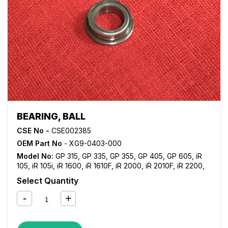
BEARING, BALL
CSE No -
CSE002385
OEM Part No
- XG9-0403-000
Model No:
GP 315
,
GP 335
,
GP 355
,
GP 405
,
GP 605
,
iR
105
,
iR 105i
,
iR 1600
,
iR 1610F
,
iR 2000
,
iR 2010F
,
iR 2200
,
iR 2200i
,
iR 2220i
,
iR 2250i
,
iR 2800
,
iR 2820i
,
iR 2850i
,
iR
Select Quantity
330
,
iR 3300
,
iR 3300i
,
iR 330E
,
iR 330N
,
iR 330S
,
iR 3320i
,
iR 3320N
,
iR 3350i
,
iR 400
,
iR 5000
,
iR 5000i
,
iR 5020
,
iR
5050
,
iR 5055
,
iR 5065
,
iR 5070
,
iR 5075
,
iR 550
,
iR 5570
,
iR 600
,
iR 6000
,
iR 6000i
,
iR 6020
,
iR 6570
,
iR 7200
,
iR
8070
,
iR 8500
,
iR 9070