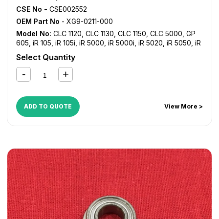
CSE No -
CSE002552
OEM Part No
- XG9-0211-000
Model No:
CLC 1120
,
CLC 1130
,
CLC 1150
,
CLC 5000
,
GP
605
,
iR 105
,
iR 105i
,
iR 5000
,
iR 5000i
,
iR 5020
,
iR 5050
,
iR
5055
,
iR 5065
,
iR 5070
,
iR 5075
,
iR 550
,
iR 5570
,
iR 600
,
Select Quantity
iR 6000
,
iR 6000i
,
iR 6020
,
iR 6570
,
iR 7086
,
iR 7095
,
iR
7105
,
iR 7200
,
iR 8070
,
iR 8500
,
iR 9070
,
iR C2620
,
iR
C3200
,
iR C3220
,
iR C5800
,
iR C5870
,
iR C6800
,
iR
C6870
,
NP 3030
,
NP 4050
ADD TO QUOTE
View More >