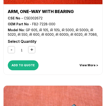
ARM, ONE-WAY WITH BEARING
CSE No -
CSE002672
OEM Part No
- FB2-7228-000
Model No:
GP 605
,
iR 105
,
iR 105i
,
iR 5000
,
iR 5000i
,
iR
5020
,
iR 550
,
iR 600
,
iR 6000
,
iR 6000i
,
iR 6020
,
iR 7086
,
iR 7095
,
iR 7105
,
iR 7200
,
iR 8070
,
iR 8500
,
iR 9070
,
NP
Select Quantity
6050
ADD TO QUOTE
View More >