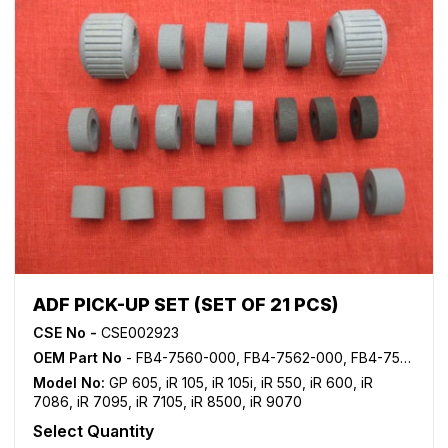
ADF PICK-UP SET (SET OF 21 PCS)
CSE No -
CSE002923
OEM Part No
- FB4-7560-000, FB4-7562-000, FB4-7564-000, FB4-7640-000, FB4-7675-000, FB5-9549-000
Model No:
GP 605
,
iR 105
,
iR 105i
,
iR 550
,
iR 600
,
iR
7086
,
iR 7095
,
iR 7105
,
iR 8500
,
iR 9070
Select Quantity