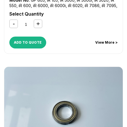
Model No:
GP 605
,
iR 105
,
iR 5000
,
iR 5000i
,
iR 5020
,
iR
550
,
iR 600
,
iR 6000
,
iR 6000i
,
iR 6020
,
iR 7086
,
iR 7095
,
iR 7105
,
iR 7200
,
iR 8070
,
iR 8500
,
iR C5800
,
iR C5870
,
Select Quantity
iR C6800
,
iR C6870
,
NP 6050
ADD TO QUOTE
View More >