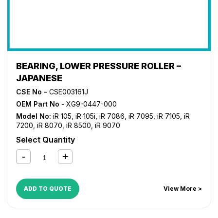
BEARING, LOWER PRESSURE ROLLER –
JAPANESE
CSE No -
CSE003161J
OEM Part No
- XG9-0447-000
Model No:
iR 105
,
iR 105i
,
iR 7086
,
iR 7095
,
iR 7105
,
iR
7200
,
iR 8070
,
iR 8500
,
iR 9070
Select Quantity
ADD TO QUOTE
View More >