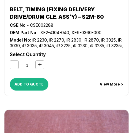
BELT, TIMING (FIXING DELIVERY
DRIVE/DRUM CLE. ASS’Y) – S2M-80
CSE No -
CSE002288
OEM Part No
- XF2-4104-040, XF9-0360-000
Model No:
iR 2230
,
iR 2270
,
iR 2830
,
iR 2870
,
iR 3025
,
iR
3030
,
iR 3035
,
iR 3045
,
iR 3225
,
iR 3230
,
iR 3235
,
iR 3235i
,
iR 3245
,
iR 3245i
,
iR 3530
,
iR 3570
,
iR 4530
,
iR 4570
,
NP
Select Quantity
6060
,
NP 6085
ADD TO QUOTE
View More >