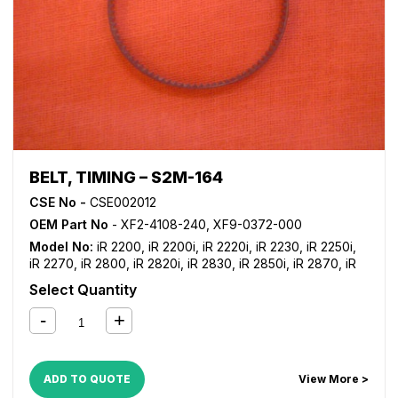
C5250
,
iR ADVANCE C5255
,
iR ADVANCE C5535
,
iR
ADVANCE C5540
,
iR ADVANCE C5550
,
iR ADVANCE
C5560
,
NP 6060
,
NP 6085
BELT, TIMING – S2M-164
CSE No -
CSE002012
OEM Part No
- XF2-4108-240, XF9-0372-000
Model No:
iR 2200
,
iR 2200i
,
iR 2220i
,
iR 2230
,
iR 2250i
,
iR 2270
,
iR 2800
,
iR 2820i
,
iR 2830
,
iR 2850i
,
iR 2870
,
iR
3025
,
iR 3030
,
iR 3035
,
iR 3045
,
iR 3225
,
iR 3230
,
iR 3235
,
Select Quantity
iR 3235i
,
iR 3245
,
iR 3245i
,
iR 3300
,
iR 3300i
,
iR 3320i
,
iR
3320N
,
iR 3350i
,
iR 3530
,
iR 3570
,
iR 4530
,
iR 4570
,
iR
C2380i
,
iR C2550
,
iR C2550i
,
iR C2880
,
iR C2880i
,
iR
C3080
,
iR C3080i
,
iR C3380
,
iR C3380i
,
iR C3480
,
iR
C3480i
,
iR C3580
,
iR C3580i
,
NP 6060
,
NP 6085
ADD TO QUOTE
View More >