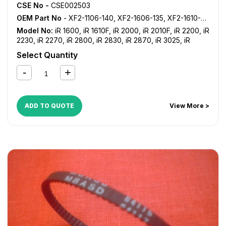
CSE No -
CSE002503
OEM Part No
- XF2-1106-140, XF2-1606-135, XF2-1610-640
Model No:
iR 1600
,
iR 1610F
,
iR 2000
,
iR 2010F
,
iR 2200
,
iR
2230
,
iR 2270
,
iR 2800
,
iR 2830
,
iR 2870
,
iR 3025
,
iR
3030
,
iR 3035
,
iR 3045
,
iR 3300
,
iR 3530
,
iR 3570
,
iR
Select Quantity
4530
,
iR 4570
,
iR 5000
,
iR 5000i
,
iR 5020
,
iR 5050
,
iR
5055
,
iR 5065
,
iR 5070
,
iR 5075
,
iR 5570
,
iR 6000
,
iR
6000i
,
iR 6020
,
iR 6570
,
iR ADVANCE 6055
,
iR ADVANCE
6065
,
iR ADVANCE 6075
,
iR ADVANCE 8085
,
iR ADVANCE
8095
,
iR ADVANCE 8105
,
iR ADVANCE C7055
,
iR
ADD TO QUOTE
View More >
ADVANCE C7065
,
iR ADVANCE C9060
,
iR ADVANCE
C9065
,
iR ADVANCE C9070
,
iR ADVANCE C9075
,
iR
C2380i
,
iR C2550
,
iR C2550i
,
iR C2880
,
iR C2880i
,
iR
C3080
,
iR C3080i
,
iR C3380
,
iR C3380i
,
iR C3480
,
iR
C3480i
,
iR C3580
,
iR C3580i
,
iR C4080
,
iR C4080i
,
iR
C4580
,
iR C4580i
,
iR C5180
,
iR C5180i
,
iR C5185
,
iR C5185i