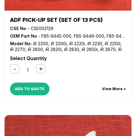
ADF PICK-UP SET (SET OF 13 PCS)
CSE No -
CSE002129
OEM Part No
- FB5-9445-000, FB5-9446-000, FB5-9463-000, FB5-9467-000, FB5-9468-000, FB5-9469-000, FC5-4354-000, FC6-2784-000, FM2-2956-000
Model No:
iR 2200
,
iR 2200i
,
iR 2220i
,
iR 2230
,
iR 2250i
,
iR 2270
,
iR 2800
,
iR 2820i
,
iR 2830
,
iR 2850i
,
iR 2870
,
iR
3025
,
iR 3030
,
iR 3035
,
iR 3045
,
iR 3300
,
iR 3300i
,
iR
Select Quantity
3320i
,
iR 3320N
,
iR 3350i
,
iR 3530
,
iR 3570
,
iR 4530
,
iR
4570
,
iR C2380i
,
iR C2550
,
iR C2550i
,
iR C2880
,
iR
C2880i
,
iR C3080
,
iR C3080i
,
iR C3100
,
iR C3170
,
iR
C3170i
,
iR C3380
,
iR C3380i
,
iR C3480
,
iR C3480i
,
iR
C3580
,
iR C3580i
ADD TO QUOTE
View More >