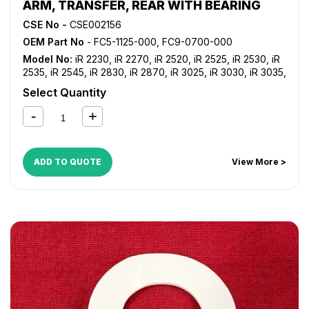
ARM, TRANSFER, REAR WITH BEARING
CSE No -
CSE002156
OEM Part No
- FC5-1125-000, FC9-0700-000
Model No:
iR 2230
,
iR 2270
,
iR 2520
,
iR 2525
,
iR 2530
,
iR
2535
,
iR 2545
,
iR 2830
,
iR 2870
,
iR 3025
,
iR 3030
,
iR 3035
,
iR 3045
,
iR 3225
,
iR 3230
,
iR 3235
,
iR 3235i
,
iR 3245
,
iR
Select Quantity
3245i
,
iR 3530
,
iR 3570
,
iR 4530
,
iR 4570
,
iR ADVANCE
4025
,
iR ADVANCE 4035
,
iR ADVANCE 4045
,
iR ADVANCE
4051
,
iR ADVANCE 4225
,
iR ADVANCE 4235
,
iR ADVANCE
4245
,
iR ADVANCE 4251
,
iR ADVANCE 4525i
,
iR ADVANCE
4535i
,
iR ADVANCE 4545i
,
iR ADVANCE 4551i
ADD TO QUOTE
View More >