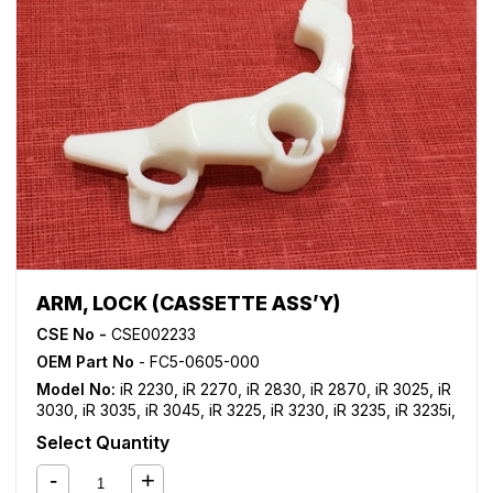
ARM, LOCK (CASSETTE ASS’Y)
CSE No -
CSE002233
OEM Part No
- FC5-0605-000
Model No:
iR 2230
,
iR 2270
,
iR 2830
,
iR 2870
,
iR 3025
,
iR
3030
,
iR 3035
,
iR 3045
,
iR 3225
,
iR 3230
,
iR 3235
,
iR 3235i
,
iR 3245
,
iR 3245i
,
iR 3530
,
iR 3570
,
iR 4530
,
iR 4570
,
iR
Select Quantity
C2380i
,
iR C2550
,
iR C2550i
,
iR C2880
,
iR C2880i
,
iR
C3080
,
iR C3080i
,
iR C3100
,
iR C3170
,
iR C3170i
,
iR