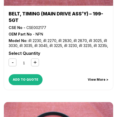
BELT, TIMING (MAIN DRIVE ASS’Y) – 199-
5GT
CSE No -
CSE002177
OEM Part No
- NPN
Model No:
iR 2230
,
iR 2270
,
iR 2830
,
iR 2870
,
iR 3025
,
iR
3030
,
iR 3035
,
iR 3045
,
iR 3225
,
iR 3230
,
iR 3235
,
iR 3235i
,
iR 3245
,
iR 3245i
,
iR 3530
,
iR 3570
,
iR 4530
,
iR 4570
Select Quantity
ADD TO QUOTE
View More >