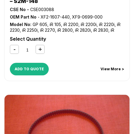
– S2M-148
CSE No -
CSE003088
OEM Part No
- XF2-1607-440, XF9-0699-000
Model No:
GP 605
,
iR 105
,
iR 2200
,
iR 2200i
,
iR 2220i
,
iR
2230
,
iR 2250i
,
iR 2270
,
iR 2800
,
iR 2820i
,
iR 2830
,
iR
2850i
,
iR 2870
,
iR 3025
,
iR 3030
,
iR 3035
,
iR 3045
,
iR
Select Quantity
3300
,
iR 3300i
,
iR 3320i
,
iR 3320N
,
iR 3350i
,
iR 3530
,
iR
3570
,
iR 4530
,
iR 4570
,
iR 550
,
iR 600
,
iR 7086
,
iR 7095
,
iR 7105
,
iR 8500
,
iR ADVANCE 6055
,
iR ADVANCE 6065
,
iR
ADVANCE 6075
,
iR ADVANCE 6255
,
iR ADVANCE 6265
,
iR
ADVANCE 6275
,
iR ADVANCE 6555i
,
iR ADVANCE 6565i
,
iR
ADD TO QUOTE
View More >
ADVANCE 6575i
,
iR ADVANCE 8085
,
iR ADVANCE 8095
,
iR
ADVANCE 8105
,
iR ADVANCE 8205
,
iR ADVANCE 8285
,
iR
ADVANCE 8295
,
iR C2380i
,
iR C2550
,
iR C2550i
,
iR
C2880
,
iR C2880i
,
iR C3080
,
iR C3080i
,
iR C3380
,
iR
C3380i
,
iR C3480
,
iR C3480i
,
iR C3580
,
iR C3580i