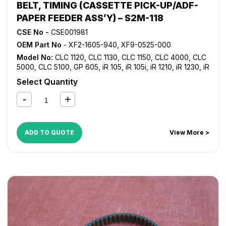
BELT, TIMING (CASSETTE PICK-UP/ADF-
PAPER FEEDER ASS’Y) – S2M-118
CSE No -
CSE001981
OEM Part No
- XF2-1605-940, XF9-0525-000
Model No:
CLC 1120
,
CLC 1130
,
CLC 1150
,
CLC 4000
,
CLC
5000
,
CLC 5100
,
GP 605
,
iR 105
,
iR 105i
,
iR 1210
,
iR 1230
,
iR
1270F
,
iR 1310
,
iR 1330
,
iR 1370F
,
iR 1510
,
iR 1530
,
iR 1570F
,
Select Quantity
iR 1630
,
iR 1670F
,
iR 2200
,
iR 2200i
,
iR 2220i
,
iR 2230
,
iR
2250i
,
iR 2270
,
iR 2800
,
iR 2820i
,
iR 2830
,
iR 2850i
,
iR
2870
,
iR 3025
,
iR 3030
,
iR 3035
,
iR 3045
,
iR 3225
,
iR 3230
,
iR 3235
,
iR 3235i
,
iR 3245
,
iR 3245i
,
iR 3300
,
iR 3300i
,
iR
3320i
,
iR 3320N
,
iR 3350i
,
iR 3530
,
iR 3570
,
iR 4530
,
iR
ADD TO QUOTE
View More >
4570
,
iR 5000
,
iR 5000i
,
iR 5020
,
iR 5050
,
iR 5055
,
iR
5065
,
iR 5070
,
iR 5075
,
iR 550
,
iR 5570
,
iR 600
,
iR 6000
,
iR 6000i
,
iR 6020
,
iR 6570
,
iR 7086
,
iR 7095
,
iR 7105
,
iR
9070
,
iR C2380i
,
iR C2550
,
iR C2550i
,
iR C2620
,
iR
C2880
,
iR C2880i
,
iR C3080
,
iR C3080i
,
iR C3200
,
iR
C3220
,
iR C3380
,
iR C3380i
,
iR C3480
,
iR C3480i
,
iR
C3580
,
iR C3580i
,
NP 6050