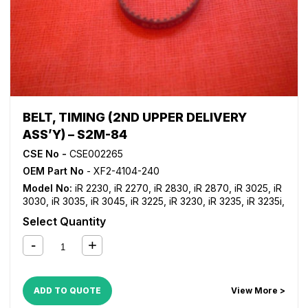
BELT, TIMING (2ND UPPER DELIVERY
ASS’Y) – S2M-84
CSE No -
CSE002265
OEM Part No
- XF2-4104-240
Model No:
iR 2230
,
iR 2270
,
iR 2830
,
iR 2870
,
iR 3025
,
iR
3030
,
iR 3035
,
iR 3045
,
iR 3225
,
iR 3230
,
iR 3235
,
iR 3235i
,
iR 3245
,
iR 3245i
,
iR 3530
,
iR 3570
,
iR 4530
,
iR 4570
,
iR
Select Quantity
C2380i
,
iR C2550
,
iR C2550i
,
iR C2880
,
iR C2880i
,
iR
C3080
,
iR C3080i
,
iR C3380
,
iR C3380i
,
iR C3480
,
iR
C3480i
,
iR C3580
,
iR C3580i
ADD TO QUOTE
View More >