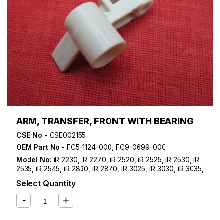
ARM, TRANSFER, FRONT WITH BEARING
CSE No -
CSE002155
OEM Part No
- FC5-1124-000, FC9-0699-000
Model No:
iR 2230
,
iR 2270
,
iR 2520
,
iR 2525
,
iR 2530
,
iR
2535
,
iR 2545
,
iR 2830
,
iR 2870
,
iR 3025
,
iR 3030
,
iR 3035
,
iR 3045
,
iR 3225
,
iR 3230
,
iR 3235
,
iR 3235i
,
iR 3245
,
iR
Select Quantity
3245i
,
iR 3530
,
iR 3570
,
iR 4530
,
iR 4570
,
iR ADVANCE
4025
,
iR ADVANCE 4035
,
iR ADVANCE 4045
,
iR ADVANCE
4051
,
iR ADVANCE 4225
,
iR ADVANCE 4235
,
iR ADVANCE
4245
,
iR ADVANCE 4251
,
iR ADVANCE 4525i
,
iR ADVANCE