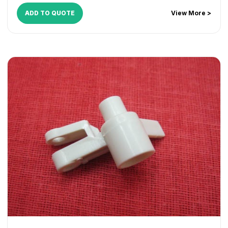
4535i
,
iR ADVANCE 4545i
,
iR ADVANCE 4551i
ADD TO QUOTE
View More >