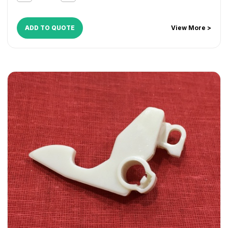
C3380
,
iR C3380i
,
iR C3480
,
iR C3480i
,
iR C3580
,
iR
C3580i
ADD TO QUOTE
View More >