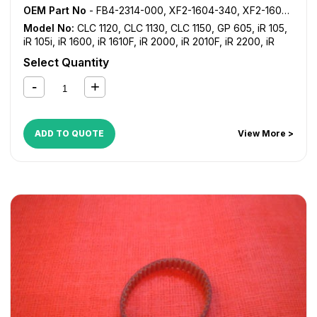
OEM Part No
- FB4-2314-000, XF2-1604-340, XF2-1604-435, XF9-0552-000
Model No:
CLC 1120
,
CLC 1130
,
CLC 1150
,
GP 605
,
iR 105
,
iR 105i
,
iR 1600
,
iR 1610F
,
iR 2000
,
iR 2010F
,
iR 2200
,
iR
2200i
,
iR 2220i
,
iR 2230
,
iR 2250i
,
iR 2270
,
iR 2800
,
iR
Select Quantity
2820i
,
iR 2830
,
iR 2850i
,
iR 2870
,
iR 3025
,
iR 3030
,
iR
3035
,
iR 3045
,
iR 3300
,
iR 3300i
,
iR 3320i
,
iR 3320N
,
iR
3350i
,
iR 3530
,
iR 3570
,
iR 4530
,
iR 4570
,
iR 550
,
iR 600
,
iR 7086
,
iR 7095
,
iR 7105
,
iR 7200
,
iR 8070
,
iR 8500
,
iR
9070
,
iR C2380i
,
iR C2550
,
iR C2550i
,
iR C2880
,
iR
ADD TO QUOTE
View More >
C2880i
,
iR C3080
,
iR C3080i
,
iR C3380
,
iR C3380i
,
iR
C3480
,
iR C3480i
,
iR C3580
,
iR C3580i
,
NP 6050
,
NP
6060
,
NP 6085