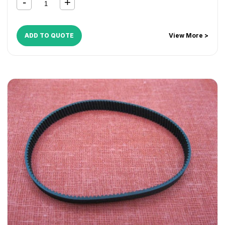
C3480i
,
iR C3580
,
iR C3580i
ADD TO QUOTE
View More >