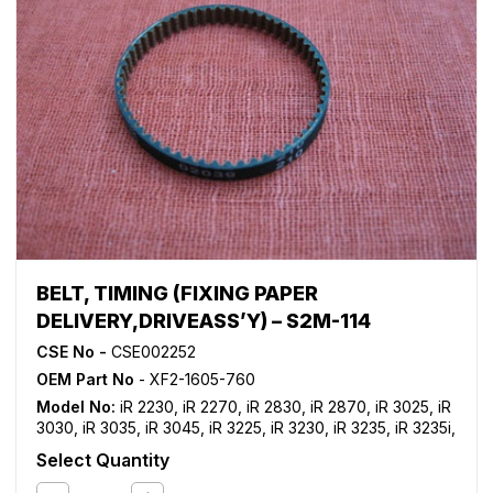
BELT, TIMING (FIXING PAPER
DELIVERY,DRIVEASS’Y) – S2M-114
CSE No -
CSE002252
OEM Part No
- XF2-1605-760
Model No:
iR 2230
,
iR 2270
,
iR 2830
,
iR 2870
,
iR 3025
,
iR
3030
,
iR 3035
,
iR 3045
,
iR 3225
,
iR 3230
,
iR 3235
,
iR 3235i
,
iR 3245
,
iR 3245i
,
iR 3530
,
iR 3570
,
iR 4530
,
iR 4570
,
iR
Select Quantity
C2380i
,
iR C2550
,
iR C2550i
,
iR C2880
,
iR C2880i
,
iR
C3080
,
iR C3080i
,
iR C3380
,
iR C3380i
,
iR C3480
,
iR