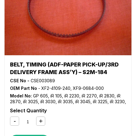
BELT, TIMING (ADF-PAPER PICK-UP/3RD
DELIVERY FRAME ASS’Y) – S2M-184
CSE No -
CSE003089
OEM Part No
- XF2-4109-240, XF9-0684-000
Model No:
GP 605
,
iR 105
,
iR 2230
,
iR 2270
,
iR 2830
,
iR
2870
,
iR 3025
,
iR 3030
,
iR 3035
,
iR 3045
,
iR 3225
,
iR 3230
,
iR 3235
,
iR 3235i
,
iR 3245
,
iR 3245i
,
iR 3530
,
iR 3570
,
iR
Select Quantity
4530
,
iR 4570
,
iR 550
,
iR 600
,
iR 7086
,
iR 7095
,
iR 7105
,
iR 8500
,
iR C2380i
,
iR C2550
,
iR C2550i
,
iR C2880
,
iR
C2880i
,
iR C3080
,
iR C3080i
,
iR C3380
,
iR C3380i
,
iR
C3480
,
iR C3480i
,
iR C3580
,
iR C3580i