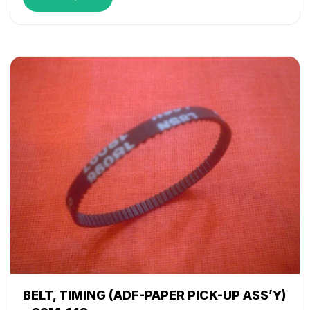
C5051
,
iR ADVANCE C5235
,
iR ADVANCE C5240
,
iR
ADVANCE C5250
,
iR ADVANCE C5255
,
iR ADVANCE
C5535
,
iR ADVANCE C5540
,
iR ADVANCE C5550
,
iR
ADVANCE C5560
,
iR ADVANCE C7055
,
iR ADVANCE
C7065
,
iR ADVANCE C9060
,
iR ADVANCE C9065
,
iR
ADVANCE C9070
,
iR ADVANCE C9075
,
iR C2380i
,
iR
C2550
,
iR C2550i
,
iR C2880
,
iR C2880i
,
iR C3080
,
iR
C3080i
,
iR C3380
,
iR C3380i
,
iR C3480
,
iR C3480i
,
iR
C3580
,
iR C3580i
BELT, TIMING (ADF-PAPER PICK-UP ASS’Y)