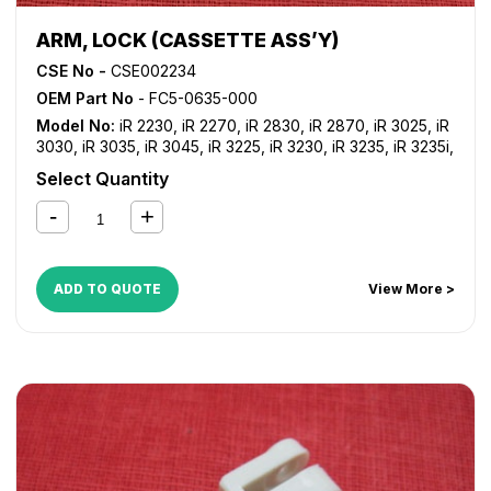
ARM, LOCK (CASSETTE ASS’Y)
CSE No -
CSE002234
OEM Part No
- FC5-0635-000
Model No:
iR 2230
,
iR 2270
,
iR 2830
,
iR 2870
,
iR 3025
,
iR
3030
,
iR 3035
,
iR 3045
,
iR 3225
,
iR 3230
,
iR 3235
,
iR 3235i
,
iR 3245
,
iR 3245i
,
iR 3530
,
iR 3570
,
iR 4530
,
iR 4570
,
iR
Select Quantity
C2380i
,
iR C2550
,
iR C2550i
,
iR C2880
,
iR C2880i
,
iR
C3080
,
iR C3080i
,
iR C3100
,
iR C3170
,
iR C3170i
,
iR
C3380
,
iR C3380i
,
iR C3480
,
iR C3480i
,
iR C3580
,
iR
C3580i
ADD TO QUOTE
View More >