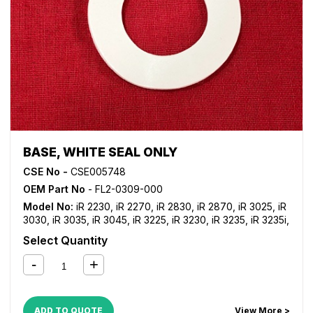
BASE, WHITE SEAL ONLY
CSE No -
CSE005748
OEM Part No
- FL2-0309-000
Model No:
iR 2230
,
iR 2270
,
iR 2830
,
iR 2870
,
iR 3025
,
iR
3030
,
iR 3035
,
iR 3045
,
iR 3225
,
iR 3230
,
iR 3235
,
iR 3235i
,
iR 3245
,
iR 3245i
,
iR 3530
,
iR 3570
,
iR 4530
,
iR 4570
Select Quantity
ADD TO QUOTE
View More >