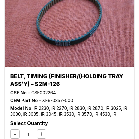
BELT, TIMING (FINISHER/(HOLDING TRAY
ASS’Y) – S2M-126
CSE No -
CSE002264
OEM Part No
- XF9-0357-000
Model No:
iR 2230
,
iR 2270
,
iR 2830
,
iR 2870
,
iR 3025
,
iR
3030
,
iR 3035
,
iR 3045
,
iR 3530
,
iR 3570
,
iR 4530
,
iR
4570
,
iR 8500
,
NP 6060
Select Quantity