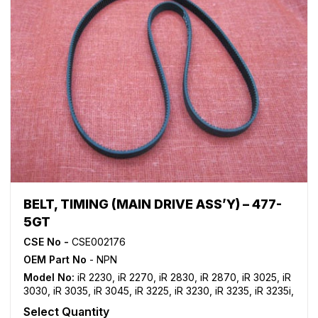
BELT, TIMING (MAIN DRIVE ASS’Y) – 477-
5GT
CSE No -
CSE002176
OEM Part No
- NPN
Model No:
iR 2230
,
iR 2270
,
iR 2830
,
iR 2870
,
iR 3025
,
iR
3030
,
iR 3035
,
iR 3045
,
iR 3225
,
iR 3230
,
iR 3235
,
iR 3235i
,
iR 3245
,
iR 3245i
,
iR 3530
,
iR 3570
,
iR 4530
,
iR 4570
Select Quantity