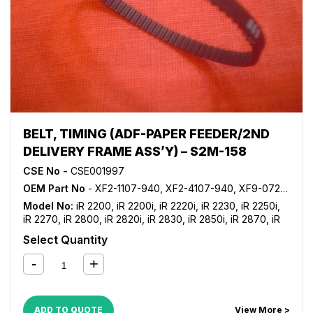
BELT, TIMING (ADF-PAPER FEEDER/2ND
DELIVERY FRAME ASS’Y) – S2M-158
CSE No -
CSE001997
OEM Part No
- XF2-1107-940, XF2-4107-940, XF9-0727-000
Model No:
iR 2200
,
iR 2200i
,
iR 2220i
,
iR 2230
,
iR 2250i
,
iR 2270
,
iR 2800
,
iR 2820i
,
iR 2830
,
iR 2850i
,
iR 2870
,
iR
3025
,
iR 3030
,
iR 3035
,
iR 3045
,
iR 3225
,
iR 3230
,
iR 3235
,
Select Quantity
iR 3235i
,
iR 3245
,
iR 3245i
,
iR 3300
,
iR 3300i
,
iR 3320i
,
iR
3320N
,
iR 3350i
,
iR 3530
,
iR 3570
,
iR 4530
,
iR 4570
,
iR
5050
,
iR 5055
,
iR 5065
,
iR 5075
,
iR ADVANCE 6055
,
iR
ADVANCE 6065
,
iR ADVANCE 6075
,
iR ADVANCE 8085
,
iR
ADVANCE 8095
,
iR ADVANCE 8105
,
iR ADVANCE C5030
,
ADD TO QUOTE
View More >
iR ADVANCE C5035
,
iR ADVANCE C5045
,
iR ADVANCE