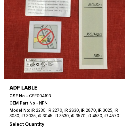
ADF LABLE
CSE No -
CSE004193
OEM Part No
- NPN
Model No:
iR 2230
,
iR 2270
,
iR 2830
,
iR 2870
,
iR 3025
,
iR
3030
,
iR 3035
,
iR 3045
,
iR 3530
,
iR 3570
,
iR 4530
,
iR 4570
Select Quantity