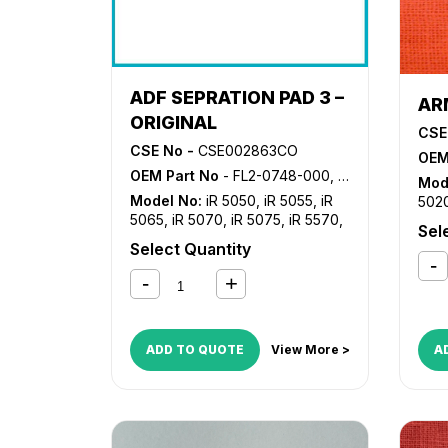
ADF SEPRATION PAD 3 –
AR
ORIGINAL
CSE
CSE No -
CSE002863CO
OEM
OEM Part No
- FL2-0748-000, FL2-0749-000, FL2-1302-000
Mod
Model No:
iR 5050
,
iR 5055
,
iR
502
5065
,
iR 5070
,
iR 5075
,
iR 5570
,
iR 5
Sel
iR 6570
,
iR C4080
,
iR C4080i
,
iR
600
Select Quantity
C4580
,
iR C4580i
,
iR C5180
,
iR
C5180i
,
iR C5185
,
iR C5185i
ADD TO QUOTE
View More >
A