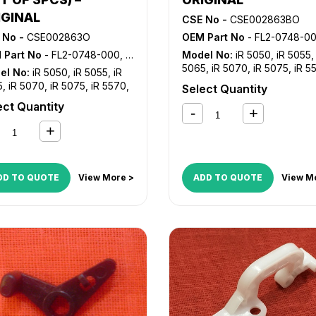
IGINAL
CSE No -
CSE002863BO
 No -
CSE002863O
OEM Part No
- FL2-0748-000, FL2-0749-000, FL2-1
 Part No
- FL2-0748-000, FL2-0749-000, FL2-1302-000
Model No:
iR 5050
,
iR 5055
5065
,
iR 5070
,
iR 5075
,
iR 5
el No:
iR 5050
,
iR 5055
,
iR
iR 6570
,
iR C4080
,
iR C4080
5
,
iR 5070
,
iR 5075
,
iR 5570
,
Select Quantity
C4580
,
iR C4580i
,
iR C5180
,
570
,
iR C4080
,
iR C4080i
,
iR
ect Quantity
C5180i
,
iR C5185
,
iR C5185i
80
,
iR C4580i
,
iR C5180
,
iR
0i
,
iR C5185
,
iR C5185i
DD TO QUOTE
View More >
ADD TO QUOTE
View M