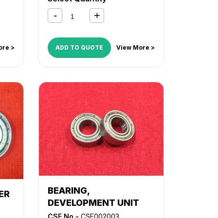
000i
,
5020
,
iR 5050
,
iR 5055
,
iR 5065
,
iR 5070
,
iR 5075
,
iR 550
,
iR 5570
,
iR 600
,
iR 6000
,
iR 6000i
,
iR
,
iR
6020
,
iR 6570
,
iR 7086
,
iR 7095
,
,
iR
iR 7105
,
iR 7200
,
iR 8070
,
iR
ore >
ADD TO QUOTE
View More >
,
iR
8500
,
iR 9070
,
iR C2620
,
iR
,
iR
C3200
,
iR C3220
,
iR C5800
,
iR
C5870
,
iR C6800
,
iR C6870
,
NP
3030
,
NP 4050
BEARING,
ER
DEVELOPMENT UNIT
CSE No -
CSE002003