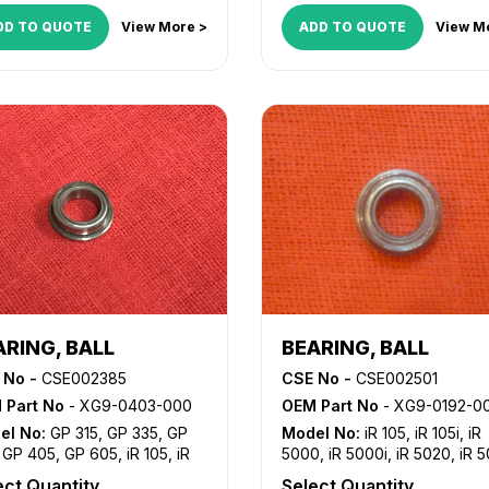
DD TO QUOTE
View More >
ADD TO QUOTE
View M
ARING, BALL
BEARING, BALL
 No -
CSE002385
CSE No -
CSE002501
 Part No
- XG9-0403-000
OEM Part No
- XG9-0192-0
el No:
GP 315
,
GP 335
,
GP
Model No:
iR 105
,
iR 105i
,
iR
,
GP 405
,
GP 605
,
iR 105
,
iR
5000
,
iR 5000i
,
iR 5020
,
iR 
,
iR 1600
,
iR 1610F
,
iR 2000
,
iR
iR 5055
,
iR 5065
,
iR 5070
,
iR
ect Quantity
Select Quantity