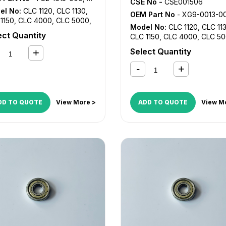
CSE No -
CSE001506
el No:
CLC 1120
,
CLC 1130
,
OEM Part No
- XG9-0013-000, XG9-0122-000, XG9-0182-000, XG9-0208-000, XG
1150
,
CLC 4000
,
CLC 5000
,
Model No:
CLC 1120
,
CLC 11
 5100
,
GP 200
,
GP 210
,
GP
ect Quantity
CLC 1150
,
CLC 4000
,
CLC 5
GP 215
,
GP 216
,
GP 315
,
GP
CLC 5100
,
GP 30
,
GP 315
,
GP
,
GP 355
,
GP 405
,
GP 605
,
iR
Select Quantity
335
,
GP 355
,
GP 405
,
GP 60
iR 105i
,
iR 2200
,
iR 2200i
,
iR
105
,
iR 105i
,
iR 2200
,
iR 2200i
i
,
iR 2250i
,
iR 2800
,
iR 2820i
,
2220i
,
iR 2250i
,
iR 2800
,
iR 2
850i
,
iR 330
,
iR 3300
,
iR
iR 2850i
,
iR 330
,
iR 3300
,
iR
i
,
iR 330E
,
iR 330N
,
iR 330S
,
3300i
,
iR 330E
,
iR 330N
,
iR 3
320i
,
iR 3320N
,
iR 3350i
,
iR
DD TO QUOTE
View More >
ADD TO QUOTE
View M
iR 3320i
,
iR 3320N
,
iR 3350i
,
,
iR 5000
,
iR 5000i
,
iR 5020
,
400
,
iR 5000
,
iR 5000i
,
iR 5
050
,
iR 5055
,
iR 5065
,
iR
iR 5050
,
iR 5055
,
iR 5065
,
iR
0
,
iR 5075
,
iR 550
,
iR 5570
,
iR
5070
,
iR 5075
,
iR 550
,
iR 55
,
iR 6000
,
iR 6000i
,
iR 6020
,
600
,
iR 6000
,
iR 6000i
,
iR 6
570
,
iR 7086
,
iR 7095
,
iR
iR 6570
,
iR 7086
,
iR 7095
,
iR
5
,
iR 7200
,
iR 8070
,
iR 8500
,
7105
,
iR 7200
,
iR 8070
,
iR 8
070
,
iR ADVANCE 6055
,
iR
iR 9070
,
iR C5800
,
iR C5870
ANCE 6065
,
iR ADVANCE
C6800
,
iR C6870
,
NP 4050
,
5
,
iR ADVANCE 6255
,
iR
4080
,
NP 4835
,
NP 6025
,
N
ANCE 6265
,
iR ADVANCE
6030
,
NP 6035
,
NP 6045
,
N
5
,
iR ADVANCE 6555i
,
iR
6050
,
NP 6060
,
NP 6085
,
N
ANCE 6565i
,
iR ADVANCE
6230
,
NP 6251
,
NP 6330
,
NP
i
,
iR ADVANCE 8085
,
iR