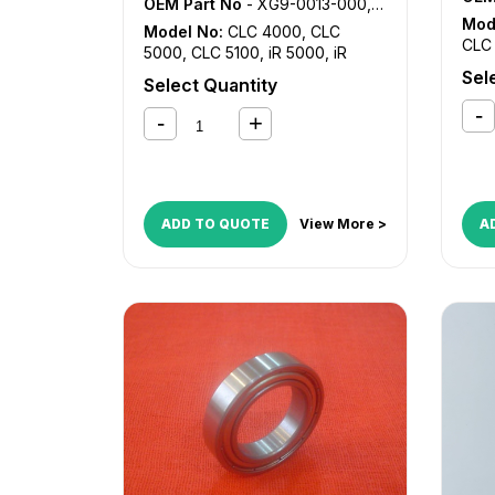
OEM Part No
- XG9-0013-000, XG9-0122-000, XG9-0492-000
Mod
Model No:
CLC 4000
,
CLC
CLC 
5000
,
CLC 5100
,
iR 5000
,
iR
CLC
5000i
,
iR 5020
,
iR 5050
,
iR 5055
,
Sel
Select Quantity
211
,
iR 5065
,
iR 5070
,
iR 5075
,
iR
335
5570
,
iR 6000
,
iR 6000i
,
iR 6020
,
105
,
iR 6570
,
iR ADVANCE 6055
,
iR
2220
ADVANCE 6065
,
iR ADVANCE
iR 2
6075
,
iR ADVANCE 6255
,
iR
3300
ADVANCE 6265
,
iR ADVANCE
iR 3
6275
,
iR ADVANCE 6555i
,
iR
ADD TO QUOTE
View More >
A
400
ADVANCE 6565i
,
iR ADVANCE
iR 5
6575i
,
iR ADVANCE 8085
,
iR
507
ADVANCE 8095
,
iR ADVANCE
600
8105
,
iR ADVANCE 8205
,
iR
iR 6
ADVANCE 8285
,
iR ADVANCE
710
8295
,
iR C5800
,
iR C5870
,
iR
iR 9
C6800
,
iR C6870
ADV
607
ADV
627
ADV
6575