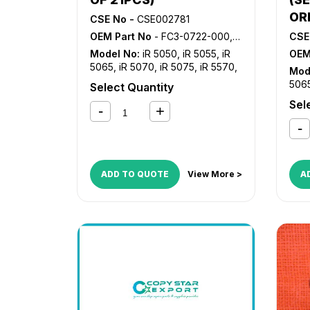
OR
CSE No -
CSE002781
OEM Part No
- FC3-0722-000, FC5-2994-000, FC5-2995-000, FC5-2996-000, FC5-2997-000, FC5-2998-000, FC5-3010-000, FC5-3115-000, FC7-0275-000, FC9-3656-000
CSE
Model No:
iR 5050
,
iR 5055
,
iR
OEM
5065
,
iR 5070
,
iR 5075
,
iR 5570
,
Mod
iR 6570
506
Select Quantity
iR 6
Sel
C45
C518
ADD TO QUOTE
View More >
A