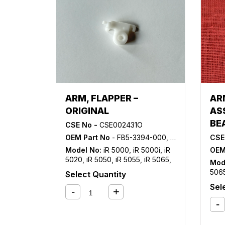
ARM, FLAPPER –
AR
ORIGINAL
AS
BE
CSE No -
CSE002431O
OEM Part No
- FB5-3394-000, FB5-3394-010
CSE
Model No:
iR 5000
,
iR 5000i
,
iR
OEM
5020
,
iR 5050
,
iR 5055
,
iR 5065
,
Mod
iR 5070
,
iR 5075
,
iR 5570
,
iR
506
Select Quantity
6000
,
iR 6000i
,
iR 6020
,
iR 6570
iR 6
Sel