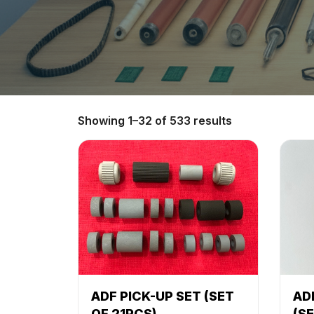
Showing 1–32 of 533 results
ADF PICK-UP SET (SET
AD
OF 21PCS)
(SE