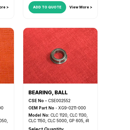
iR 7200
,
iR 8070
,
iR 8500
,
iR
9070
,
NP 6050
ore >
ADD TO QUOTE
View More >
BEARING, BALL
CSE No -
CSE002552
00
OEM Part No
- XG9-0211-000
Model No:
CLC 1120
,
CLC 1130
,
5050
,
CLC 1150
,
CLC 5000
,
GP 605
,
iR
105
,
iR 105i
,
iR 5000
,
iR 5000i
,
iR
Select Quantity