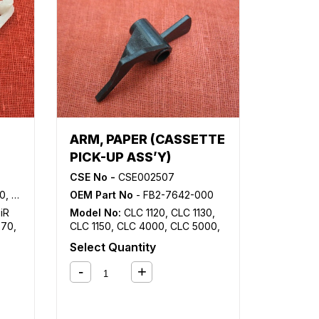
ARM, PAPER (CASSETTE
PICK-UP ASS’Y)
CSE No -
CSE002507
-010
OEM Part No
- FB2-7642-000
,
iR
Model No:
CLC 1120
,
CLC 1130
,
570
,
CLC 1150
,
CLC 4000
,
CLC 5000
,
i
,
iR
CLC 5100
,
GP 605
,
iR 105
,
iR 105i
,
Select Quantity
iR
iR 5000
,
iR 5000i
,
iR 5020
,
iR
5050
,
iR 5055
,
iR 5065
,
iR 5070
,
iR 5075
,
iR 550
,
iR 5570
,
iR 600
,
iR 6000
,
iR 6000i
,
iR 6020
,
iR
6570
,
iR 7086
,
iR 7095
,
iR 7105
,