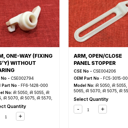
M, ONE-WAY (FIXING
ARM, OPEN/CLOSE
S’Y) WITHOUT
PANEL STOPPER
ARING
CSE No -
CSE004206
 No -
CSE002794
OEM Part No
- FC5-3015-000, FC5-3015
 Part No
- FF6-1428-000
Model No:
iR 5050
,
iR 5055
5065
,
iR 5070
,
iR 5075
,
iR 5
el No:
iR 5050
,
iR 5055
,
iR
iR 6570
,
iR C4080
,
iR C4080
5
,
iR 5070
,
iR 5075
,
iR 5570
,
Select Quantity
C4580
,
iR C4580i
,
iR C5180
,
570
ect Quantity
C5180i
,
iR C5185
,
iR C5185i