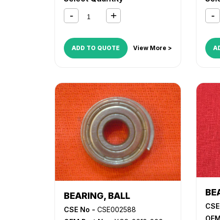
6000
,
iR 6000i
,
iR 6020
,
iR 6570
201
2220
iR 2
3300
iR 3
ADD TO QUOTE
View More >
A
400
iR 5
507
600
iR 6
850
BE
BEARING, BALL
CSE
CSE No -
CSE002588
OEM