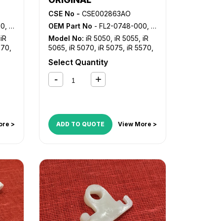
CSE No -
CSE002863AO
302-000
OEM Part No
- FL2-0748-000, FL2-0749-000, FL2-1302-000
,
iR
Model No:
iR 5050
,
iR 5055
,
iR
570
,
5065
,
iR 5070
,
iR 5075
,
iR 5570
,
i
,
iR
iR 6570
,
iR C4080
,
iR C4080i
,
iR
Select Quantity
iR
C4580
,
iR C4580i
,
iR C5180
,
iR
C5180i
,
iR C5185
,
iR C5185i
ore >
ADD TO QUOTE
View More >