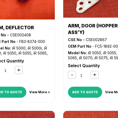
ARM, DOOR (HOPPER
M, DEFLECTOR
ASS’Y)
 No -
CSE002408
CSE No -
CSE002867
 Part No
- FB3-8374-000
OEM Part No
- FC5-1892-0
el No:
iR 5000
,
iR 5000i
,
iR
Model No:
iR 5050
,
iR 5055
0
,
iR 5050
,
iR 5055
,
iR 5065
,
5065
,
iR 5070
,
iR 5075
,
iR 5
070
,
iR 5075
,
iR 5570
,
iR
ect Quantity
iR 6570
,
iR C5800
,
iR C5870
0
,
iR 6000i
,
iR 6020
,
iR 6570
Select Quantity
C6800
,
iR C6870
DD TO QUOTE
View More >
ADD TO QUOTE
View M