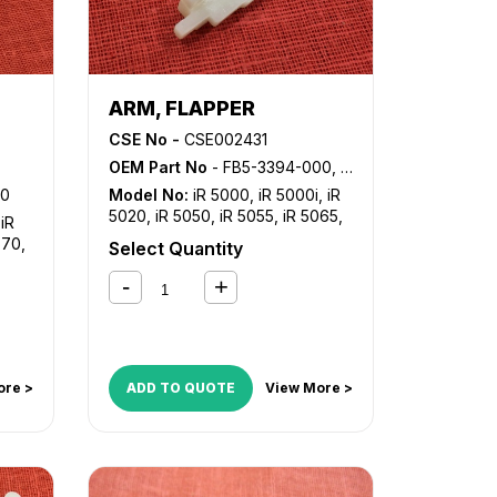
ARM, FLAPPER
CSE No -
CSE002431
OEM Part No
- FB5-3394-000, FB5-3394-010
00
Model No:
iR 5000
,
iR 5000i
,
iR
5020
,
iR 5050
,
iR 5055
,
iR 5065
,
,
iR
iR 5070
,
iR 5075
,
iR 5570
,
iR
570
,
Select Quantity
6000
,
iR 6000i
,
iR 6020
,
iR 6570
,
iR
ore >
ADD TO QUOTE
View More >