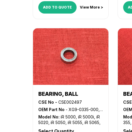
ADD TO QUOTE
View More >
A
BEARING, BALL
BE
CSE No -
CSE002497
CSE
OEM Part No
- XG9-0335-000, XG9-0546-000
OEM
Model No:
iR 5000
,
iR 5000i
,
iR
Mod
5020
,
iR 5050
,
iR 5055
,
iR 5065
,
355
iR 5070
,
iR 5075
,
iR 5570
,
iR
105i
Select Quantity
Sel