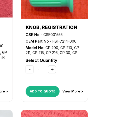
KNOB, REGISTRATION
CSE No -
CSE001555
OEM Part No
- FB1-7214-000
00
Model No:
GP 200
,
GP 210
,
GP
,
GP
211
,
GP 215
,
GP 216
,
GP 30
,
GP
,
iR
315
,
GP 335
,
GP 355
,
GP 405
,
iR
Select Quantity
0S
,
iR
2200
,
iR 2200i
,
iR 2220i
,
iR 2250i
,
iR 2800
,
iR 2820i
,
iR 2850i
,
iR
P
330
,
iR 3300
,
iR 3300i
,
iR 330E
,
iR 330N
,
iR 330S
,
iR 3320i
,
iR
3320N
,
iR 3350i
,
iR 400
,
NP
6025
,
NP 6030
,
NP 6035
,
NP
ore >
ADD TO QUOTE
View More >
6050
,
NP 6230
,
NP 6330