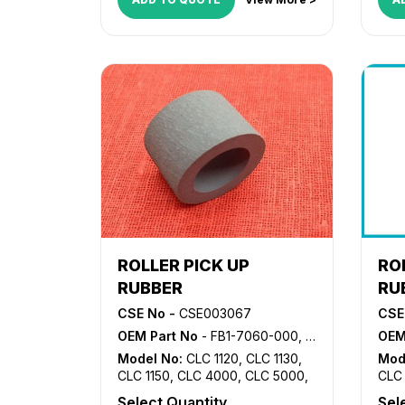
iR 3
330
iR 3
332
357
NP 
623
ROLLER PICK UP
RO
RUBBER
RU
CSE No -
CSE003067
CSE
OEM Part No
- FB1-7060-000, FB2-7695-000, FB4-2034-000
OEM
Model No:
CLC 1120
,
CLC 1130
,
Mod
CLC 1150
,
CLC 4000
,
CLC 5000
,
CLC 
CLC 5100
,
GP 30
,
GP 605
,
iR 105
,
CLC
Select Quantity
Sel