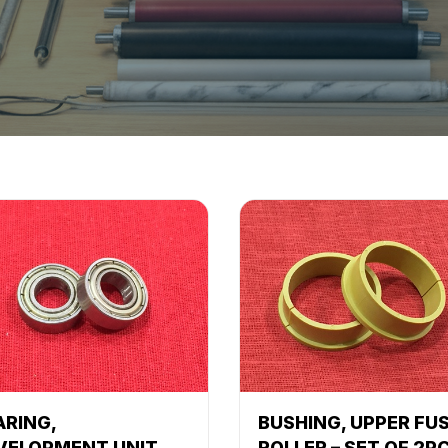
ARING,
BUSHING, UPPER FU
VELOPMENT UNIT
ROLLER – SET OF 2P