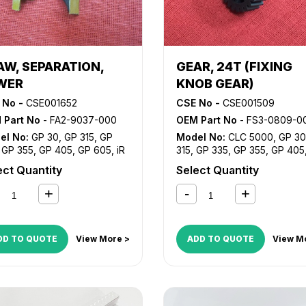
5
,
NP 6551
,
NP 7500
AW, SEPARATION,
GEAR, 24T (FIXING
WER
KNOB GEAR)
 No -
CSE001652
CSE No -
CSE001509
 Part No
- FA2-9037-000
OEM Part No
- FS3-0809-0
el No:
GP 30
,
GP 315
,
GP
Model No:
CLC 5000
,
GP 30
,
GP 355
,
GP 405
,
GP 605
,
iR
315
,
GP 335
,
GP 355
,
GP 405
iR 105i
,
iR 330
,
iR 330E
,
iR
330
,
iR 330E
,
iR 330N
,
iR 33
ect Quantity
Select Quantity
N
,
iR 330S
,
iR 400
,
iR 5000
,
400
,
NP 2020
,
NP 2120
,
NP
000i
,
iR 5020
,
iR 5050
,
iR
6030
,
NP 6035
,
NP 6230
,
N
5
,
iR 5065
,
iR 5070
,
iR 5075
,
6330
50
,
iR 5570
,
iR 600
,
iR 6000
,
000i
,
iR 6020
,
iR 6570
,
iR
DD TO QUOTE
View More >
ADD TO QUOTE
View M
6
,
iR 7095
,
iR 7105
,
iR 7200
,
070
,
iR 8500
,
iR 9070
,
iR
ANCE 6055
,
iR ADVANCE
5
,
iR ADVANCE 6075
,
iR
ANCE 6255
,
iR ADVANCE
5
,
iR ADVANCE 6275
,
iR