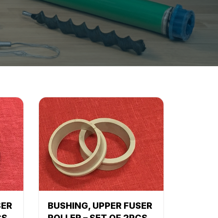
SER
BUSHING, UPPER FUSER
CS
ROLLER – SET OF 2PCS