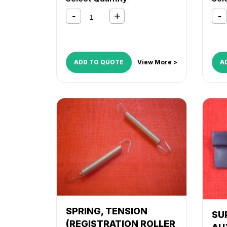
iR 105i
,
iR 550
,
iR 600
,
iR 7086
,
iR 10
iR 7095
,
iR 7105
,
iR 7200
,
iR
iR 7
8070
,
iR 8500
,
iR 9070
,
NP
807
6025
,
NP 6030
,
NP 6035
,
NP
602
6045
,
NP 6050
,
NP 6230
,
NP
604
6251
,
NP 6330
,
NP 6350
,
NP
6251
6545
,
NP 6551
,
NP 7500
654
ADD TO QUOTE
View More >
A
SPRING, TENSION
SU
(REGISTRATION ROLLER