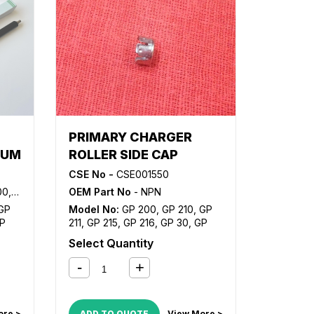
PRIMARY CHARGER
IUM
ROLLER SIDE CAP
CSE No -
CSE001550
41-030
OEM Part No
- NPN
GP
Model No:
GP 200
,
GP 210
,
GP
P
211
,
GP 215
,
GP 216
,
GP 30
,
GP
,
iR
315
,
GP 335
,
GP 355
,
GP 405
,
iR
Select Quantity
2230
,
2200
,
iR 2200i
,
iR 2220i
,
iR 2230
,
iR 2250i
,
iR 2270
,
iR 2800
,
iR
2870
,
2820i
,
iR 2830
,
iR 2850i
,
iR 2870
,
iR 3025
,
iR 3030
,
iR 3035
,
iR
35
,
3045
,
iR 3225
,
iR 3230
,
iR 3235
,
ore >
ADD TO QUOTE
View More >