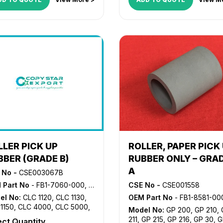
235i
,
iR 3245
,
iR 3245i
,
iR
iR 3235i
,
iR 3245
,
iR 3245i
,
iR
,
iR 3300
,
iR 3300i
,
iR 330E
,
330
,
iR 3300
,
iR 3300i
,
iR 33
30N
,
iR 330S
,
iR 3320i
,
iR
iR 330N
,
iR 330S
,
iR 3320i
,
iR
0N
,
iR 3350i
,
iR 3530
,
iR
3320N
,
iR 3350i
,
iR 3530
,
iR
0
,
iR 400
,
iR 4530
,
iR 4570
,
3570
,
iR 400
,
iR 4530
,
iR 45
6025
,
NP 6030
,
NP 6035
,
NP
NP 6025
,
NP 6030
,
NP 6035
0
,
NP 6330
6230
,
NP 6330
LLER PICK UP
ROLLER, PAPER PICK
BBER (GRADE B)
RUBBER ONLY – GRA
A
 No -
CSE003067B
 Part No
- FB1-7060-000, FB2-7695-000, FB4-2034-000
CSE No -
CSE001558
el No:
CLC 1120
,
CLC 1130
,
OEM Part No
- FB1-8581-00
1150
,
CLC 4000
,
CLC 5000
,
Model No:
GP 200
,
GP 210
,
 5100
,
GP 30
,
GP 605
,
iR 105
,
211
,
GP 215
,
GP 216
,
GP 30
,
G
ect Quantity