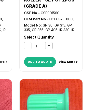
(GRADE A)
CSE No -
CSE001560
34-000
OEM Part No
- FB1-6823-000, FB2-7239-000, FB5-6934-000
P
Model No:
GP 30
,
GP 315
,
GP
5
,
iR
335
,
GP 355
,
GP 405
,
iR 330
,
iR
iR
330E
,
iR 330N
,
iR 330S
,
iR 400
,
Select Quantity
0
,
iR
NP 6025
,
NP 6030
,
NP 6035
,
NP
05
,
6050
,
NP 6230
,
NP 6330
P
P
ore >
ADD TO QUOTE
View More >
P