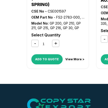
AU
SPRING)
CSE
CSE No -
CSE001597
OEM
OEM Part No
- FS2-2783-000, FS6-2531-000
Mod
Model No:
GP 200
,
GP 210
,
GP
335
211
,
GP 215
,
GP 216
,
GP 30
,
GP
330
Sel
315
,
GP 335
,
GP 355
,
GP 405
,
iR
NP 
Select Quantity
2200
,
iR 2200i
,
iR 2220i
,
iR 2250i
,
332
iR 2800
,
iR 2820i
,
iR 2850i
,
iR
405
330
,
iR 3300
,
iR 3300i
,
iR 330E
,
602
iR 330N
,
iR 330S
,
iR 3320i
,
iR
623
3320N
,
iR 3350i
,
iR 400
,
iR
ADD TO QUOTE
View More >
A
C2620
,
iR C3200
,
iR C3220
,
iR
C4080
,
iR C4080i
,
iR C4580
,
iR
C4580i
,
iR C5180
,
iR C5180i
,
iR
C5185
,
iR C5185i
,
NP 1215
,
NP
1500
,
NP 2020
,
NP 2120
,
NP
6025
,
NP 6030
,
NP 6035
,
NP
6230
,
NP 6330