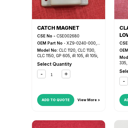
654
6230
,
NP 6251
,
NP 6330
,
NP
6350
,
NP 6545
,
NP 6551
,
NP
7500
CATCH MAGNET
CL
LO
CSE No -
CSE002680
OEM Part No
- XZ9-0240-000, XZ9-0251-000, XZ9-0557-000, XZ9-0581-000
CSE
Model No:
CLC 1120
,
CLC 1130
,
OEM
CLC 1150
,
GP 605
,
iR 105
,
iR 105i
,
Mod
iR 5000
,
iR 5000i
,
iR 5020
,
iR
335
Select Quantity
550
,
iR 600
,
iR 6000
,
iR 6000i
,
iR
105
,
Sel
6020
,
iR 7086
,
iR 7095
,
iR 7105
,
330
iR 7200
,
iR 8070
,
iR 8500
,
iR
iR 5
9070
,
iR ADVANCE 6055
,
iR
505
ADVANCE 6065
,
iR ADVANCE
iR 5
6075
,
iR ADVANCE 6255
,
iR
iR 6
ADVANCE 6265
,
iR ADVANCE
ADD TO QUOTE
View More >
A
708
6275
,
iR ADVANCE 6555i
,
iR
iR 8
ADVANCE 6565i
,
iR ADVANCE
ADV
6575i
,
iR ADVANCE 8085
,
iR
606
ADVANCE 8095
,
iR ADVANCE
ADV
8105
,
iR ADVANCE 8205
,
iR
626