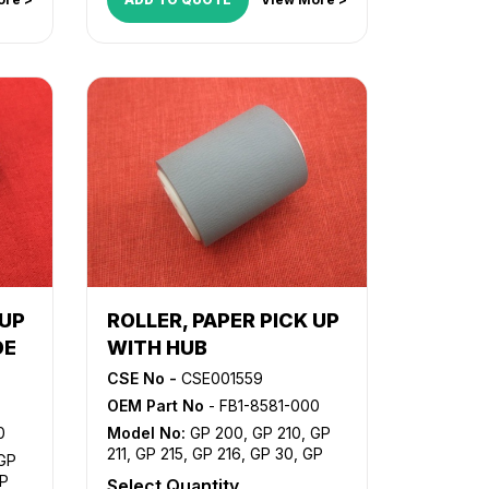
iR 3235i
,
iR 3245
,
iR 3245i
,
iR
0E
,
330
,
iR 3300
,
iR 3300i
,
iR 330E
,
iR 330N
,
iR 330S
,
iR 3320i
,
iR
3320N
,
iR 3350i
,
iR 3530
,
iR
70
,
3570
,
iR 400
,
iR 4530
,
iR 4570
,
,
NP
NP 6025
,
NP 6030
,
NP 6035
,
NP
6230
,
NP 6330
 UP
ROLLER, PAPER PICK UP
DE
WITH HUB
CSE No -
CSE001559
OEM Part No
- FB1-8581-000
0
Model No:
GP 200
,
GP 210
,
GP
211
,
GP 215
,
GP 216
,
GP 30
,
GP
GP
315
,
GP 335
,
GP 355
,
GP 405
,
iR
P
Select Quantity