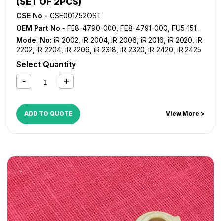
(SET OF 2PCS)
CSE No -
CSE001752OST
OEM Part No
- FE8-4790-000, FE8-4791-000, FU5-1519-000, FU5-1520-000
Model No:
iR 2002
,
iR 2004
,
iR 2006
,
iR 2016
,
iR 2020
,
iR
2202
,
iR 2204
,
iR 2206
,
iR 2318
,
iR 2320
,
iR 2420
,
iR 2425
Select Quantity
ADD TO QUOTE
View More >