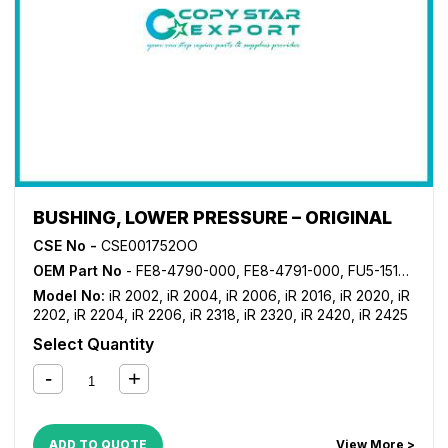
BUSHING, LOWER PRESSURE – ORIGINAL
CSE No -
CSE001752OO
OEM Part No
- FE8-4790-000, FE8-4791-000, FU5-1519-000, FU5-1520-000
Model No:
iR 2002
,
iR 2004
,
iR 2006
,
iR 2016
,
iR 2020
,
iR
2202
,
iR 2204
,
iR 2206
,
iR 2318
,
iR 2320
,
iR 2420
,
iR 2425
Select Quantity
ADD TO QUOTE
View More >