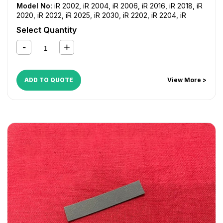
Model No:
iR 2002
,
iR 2004
,
iR 2006
,
iR 2016
,
iR 2018
,
iR
2020
,
iR 2022
,
iR 2025
,
iR 2030
,
iR 2202
,
iR 2204
,
iR
2206
,
iR 2318
,
iR 2320
,
iR 2420
,
iR 2425
Select Quantity
ADD TO QUOTE
View More >