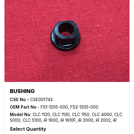
BUSHING
CSE No -
CSE001743
OEM Part No
- FS1-1205-000, FS2-1205-000
Model No:
CLC 1120
,
CLC 1130
,
CLC 1150
,
CLC 4000
,
CLC
5000
,
CLC 5100
,
iR 1600
,
iR 1610F
,
iR 2000
,
iR 2002
,
iR
2004
,
iR 2006
,
iR 2010F
,
iR 2016
,
iR 2018
,
iR 2020
,
iR
Select Quantity
2022
,
iR 2025
,
iR 2030
,
iR 2202
,
iR 2204
,
iR 2206
,
iR 2318
,