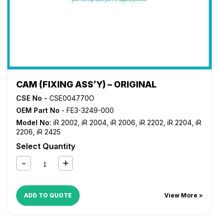
CAM (FIXING ASS’Y) – ORIGINAL
CSE No -
CSE004770O
OEM Part No
- FE3-3249-000
Model No:
iR 2002
,
iR 2004
,
iR 2006
,
iR 2202
,
iR 2204
,
iR
2206
,
iR 2425
Select Quantity
ADD TO QUOTE
View More >