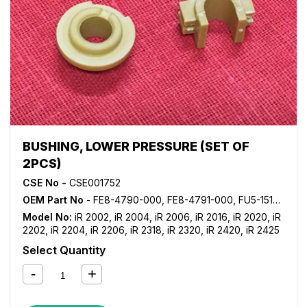
BUSHING, LOWER PRESSURE (SET OF
2PCS)
CSE No -
CSE001752
OEM Part No
- FE8-4790-000, FE8-4791-000, FU5-1519-000, FU5-1520-000
Model No:
iR 2002
,
iR 2004
,
iR 2006
,
iR 2016
,
iR 2020
,
iR
2202
,
iR 2204
,
iR 2206
,
iR 2318
,
iR 2320
,
iR 2420
,
iR 2425
Select Quantity