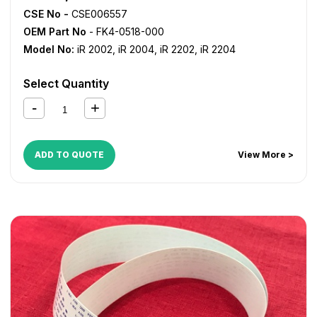
CSE No -
CSE006557
OEM Part No
- FK4-0518-000
Model No:
iR 2002
,
iR 2004
,
iR 2202
,
iR 2204
Select Quantity
ADD TO QUOTE
View More >