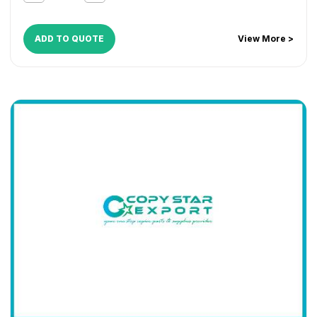
2120
,
NP 4050
,
NP 4080
,
NP 6016
,
NP 6025
,
NP 6030
,
NP 6035
,
NP 6045
,
NP 6050
,
NP 6251
,
NP 6317
,
NP 6521
,
NP 6545
,
NP 6551
,
NP 7500
,
NP 8530
ADD TO QUOTE
View More >