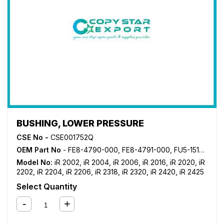
BUSHING, LOWER PRESSURE
CSE No -
CSE001752Q
OEM Part No
- FE8-4790-000, FE8-4791-000, FU5-1519-000, FU5-1520-000
Model No:
iR 2002
,
iR 2004
,
iR 2006
,
iR 2016
,
iR 2020
,
iR
2202
,
iR 2204
,
iR 2206
,
iR 2318
,
iR 2320
,
iR 2420
,
iR 2425
Select Quantity