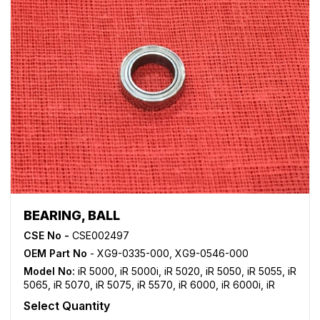
C3380i
,
iR C3480
,
iR C3480i
,
iR C3580
,
iR C3580i
,
NP
1215
,
NP 2020
BEARING, BALL
CSE No -
CSE002497
OEM Part No
- XG9-0335-000, XG9-0546-000
Model No:
iR 5000
,
iR 5000i
,
iR 5020
,
iR 5050
,
iR 5055
,
iR
5065
,
iR 5070
,
iR 5075
,
iR 5570
,
iR 6000
,
iR 6000i
,
iR
6020
,
iR 6570
Select Quantity