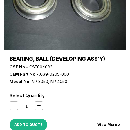
BEARING, BALL (DEVELOPING ASS’Y)
CSE No -
CSE004083
OEM Part No
- XG9-0205-000
Model No:
NP 3050
,
NP 4050
Select Quantity
ADD TO QUOTE
View More >