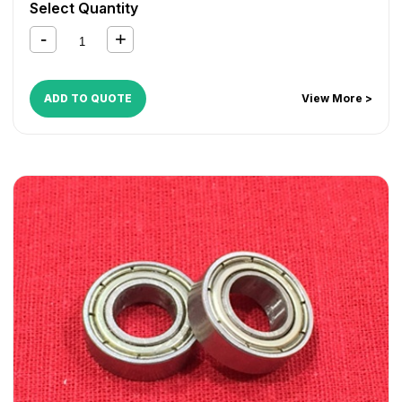
Select Quantity
3300i
,
iR 330E
,
iR 330N
,
iR 330S
,
iR 3320i
,
iR 3320N
,
iR
3350i
,
iR 400
ADD TO QUOTE
View More >