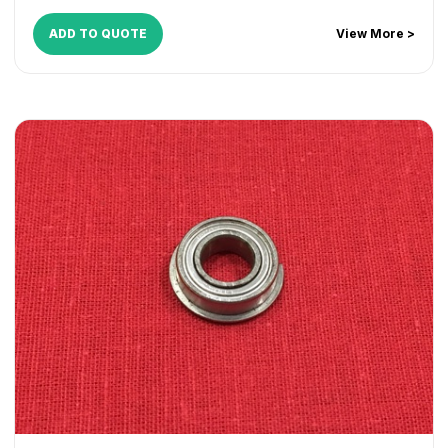
iR ADVANCE 8205
,
iR ADVANCE 8285
,
iR ADVANCE 8295
,
ADD TO QUOTE
View More >
iR C5800
,
iR C5870
,
iR C6800
,
iR C6870