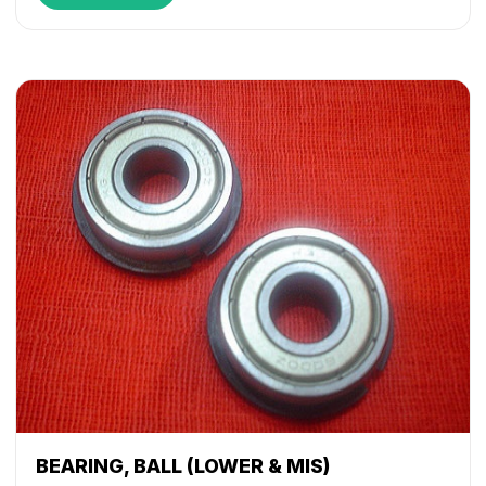
C5870
,
iR C6800
,
iR C6870
,
NP 4050
,
NP 4080
,
NP
4835
,
NP 6025
,
NP 6030
,
NP 6035
,
NP 6045
,
NP 6050
,
NP 6060
,
NP 6085
,
NP 6230
,
NP 6251
,
NP 6330
,
NP
6350
,
NP 6545
,
NP 6551
,
NP 7500
BEARING, BALL (LOWER & MIS)