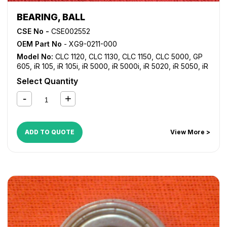
BEARING, BALL
CSE No -
CSE002552
OEM Part No
- XG9-0211-000
Model No:
CLC 1120
,
CLC 1130
,
CLC 1150
,
CLC 5000
,
GP
605
,
iR 105
,
iR 105i
,
iR 5000
,
iR 5000i
,
iR 5020
,
iR 5050
,
iR
5055
,
iR 5065
,
iR 5070
,
iR 5075
,
iR 550
,
iR 5570
,
iR 600
,
Select Quantity
iR 6000
,
iR 6000i
,
iR 6020
,
iR 6570
,
iR 7086
,
iR 7095
,
iR
7105
,
iR 7200
,
iR 8070
,
iR 8500
,
iR 9070
,
iR C2620
,
iR
C3200
,
iR C3220
,
iR C5800
,
iR C5870
,
iR C6800
,
iR
C6870
,
NP 3030
,
NP 4050
ADD TO QUOTE
View More >