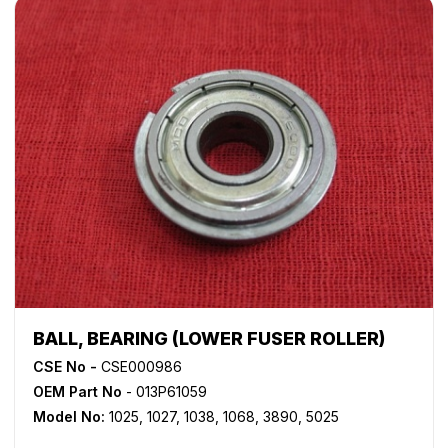
BALL, BEARING (LOWER FUSER ROLLER)
CSE No -
CSE000986
OEM Part No
- 013P61059
Model No:
1025
,
1027
,
1038
,
1068
,
3890
,
5025