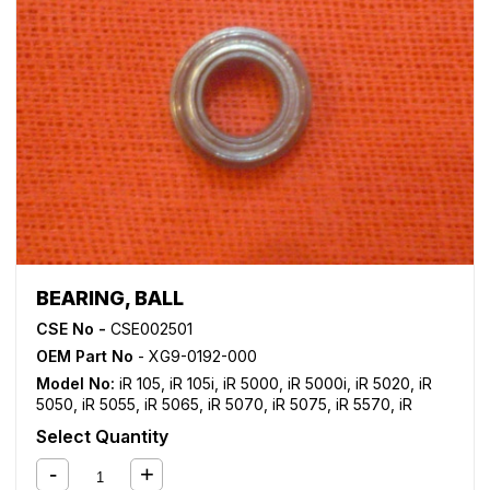
BEARING, BALL
CSE No -
CSE002501
OEM Part No
- XG9-0192-000
Model No:
iR 105
,
iR 105i
,
iR 5000
,
iR 5000i
,
iR 5020
,
iR
5050
,
iR 5055
,
iR 5065
,
iR 5070
,
iR 5075
,
iR 5570
,
iR
6000
,
iR 6000i
,
iR 6020
,
iR 6570
,
iR 7086
,
iR 7095
,
iR
Select Quantity
7105
,
iR 9070
,
iR C2380i
,
iR C2550
,
iR C2550i
,
iR C3080
,
iR C3080i
,
iR C3480
,
iR C3480i
,
iR C3580
,
iR C3580i
,
iR
C5800
,
iR C5870
,
iR C6800
,
iR C6870