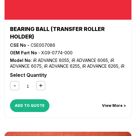
BEARING BALL (TRANSFER ROLLER
HOLDER)
CSE No -
CSE007086
OEM Part No
- XG9-0774-000
Model No:
iR ADVANCE 6055
,
iR ADVANCE 6065
,
iR
ADVANCE 6075
,
iR ADVANCE 6255
,
iR ADVANCE 6265
,
iR
ADVANCE 6275
,
iR ADVANCE 6555i
,
iR ADVANCE 6565i
,
iR
Select Quantity
ADVANCE 6575i
,
iR ADVANCE 8085
,
iR ADVANCE 8095
,
iR
ADVANCE 8105
,
iR ADVANCE 8205
,
iR ADVANCE 8285
,
iR
ADVANCE 8295
ADD TO QUOTE
View More >