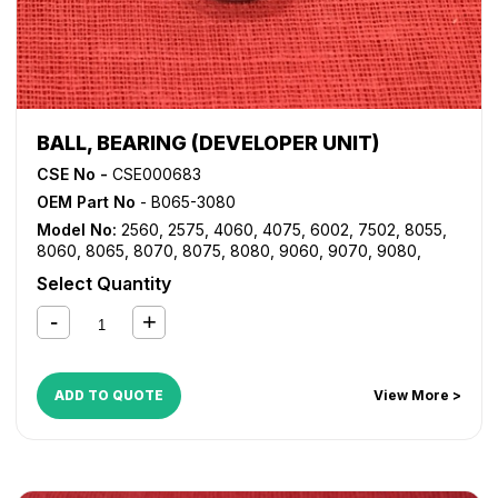
BALL, BEARING (DEVELOPER UNIT)
CSE No -
CSE000683
OEM Part No
- B065-3080
Model No:
2560
,
2575
,
4060
,
4075
,
6002
,
7502
,
8055
,
8060
,
8065
,
8070
,
8075
,
8080
,
9060
,
9070
,
9080
,
9090
,
AF 1060
,
AF 1075
,
AF 2060
,
AF 2075
,
DSM660
,
Select Quantity
DSM675
,
DSM755
,
DSM765
,
DSM775
,
LD060
,
LD075
,
LD160
,
LD175
,
LD255
,
LD260
,
LD265
,
LD270
,
LD275
,
LD280
,
LD360
,
LD370
,
LD380
,
LD390
,
MP 5500
,
MP
6000
,
MP 6001
,
MP 6002
,
MP 6500
,
MP 6503SP
,
MP
7000
,
MP 7001
,
MP 7500
,
MP 7502
,
MP 7503SP
,
MP
ADD TO QUOTE
View More >
8000
,
MP 8001
,
MP 9001
,
MP 9002
,
MP 9003SP