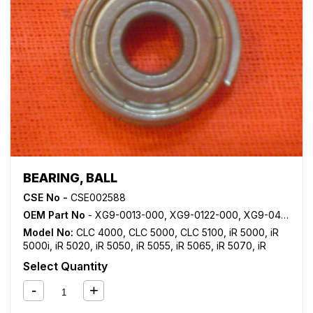
BEARING, BALL
CSE No -
CSE002588
OEM Part No
- XG9-0013-000, XG9-0122-000, XG9-0492-000
Model No:
CLC 4000
,
CLC 5000
,
CLC 5100
,
iR 5000
,
iR
5000i
,
iR 5020
,
iR 5050
,
iR 5055
,
iR 5065
,
iR 5070
,
iR
5075
,
iR 5570
,
iR 6000
,
iR 6000i
,
iR 6020
,
iR 6570
,
iR
Select Quantity
ADVANCE 6055
,
iR ADVANCE 6065
,
iR ADVANCE 6075
,
iR
ADVANCE 6255
,
iR ADVANCE 6265
,
iR ADVANCE 6275
,
iR
ADVANCE 6555i
,
iR ADVANCE 6565i
,
iR ADVANCE 6575i
,
iR ADVANCE 8085
,
iR ADVANCE 8095
,
iR ADVANCE 8105
,