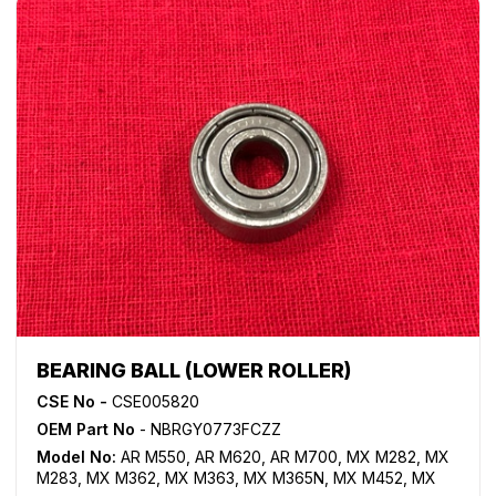
BEARING BALL (LOWER ROLLER)
CSE No -
CSE005820
OEM Part No
- NBRGY0773FCZZ
Model No:
AR M550
,
AR M620
,
AR M700
,
MX M282
,
MX
M283
,
MX M362
,
MX M363
,
MX M365N
,
MX M452
,
MX