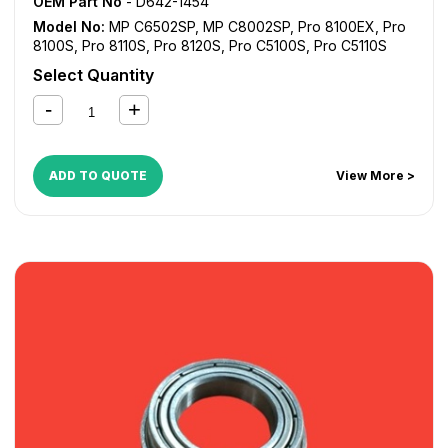
OEM Part No
- D642-1454
Model No:
MP C6502SP
,
MP C8002SP
,
Pro 8100EX
,
Pro
8100S
,
Pro 8110S
,
Pro 8120S
,
Pro C5100S
,
Pro C5110S
Select Quantity
ADD TO QUOTE
View More >