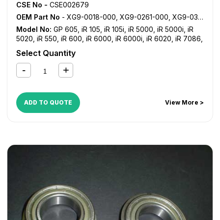
CSE No -
CSE002679
OEM Part No
- XG9-0018-000, XG9-0261-000, XG9-0383-000, XG9-0552-000
Model No:
GP 605
,
iR 105
,
iR 105i
,
iR 5000
,
iR 5000i
,
iR
5020
,
iR 550
,
iR 600
,
iR 6000
,
iR 6000i
,
iR 6020
,
iR 7086
,
iR 7095
,
iR 7105
,
iR 7200
,
iR 8070
,
iR 8500
,
iR 9070
,
NP
Select Quantity
6060
,
NP 6650
ADD TO QUOTE
View More >