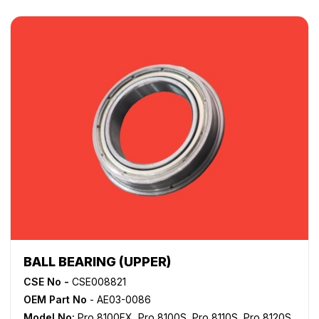
BALL BEARING (UPPER)
CSE No -
CSE008821
OEM Part No
- AE03-0086
Model No:
Pro 8100EX
,
Pro 8100S
,
Pro 8110S
,
Pro 8120S
,