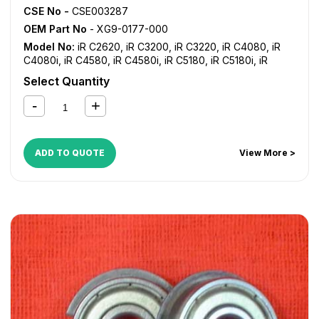
CSE No -
CSE003287
OEM Part No
- XG9-0177-000
Model No:
iR C2620
,
iR C3200
,
iR C3220
,
iR C4080
,
iR
C4080i
,
iR C4580
,
iR C4580i
,
iR C5180
,
iR C5180i
,
iR
C5185
,
iR C5185i
,
NP 1215
Select Quantity
ADD TO QUOTE
View More >