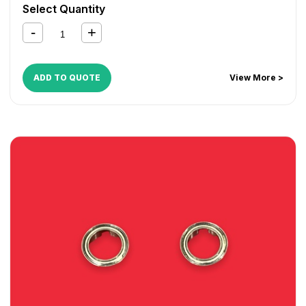
M453
,
MX M465N
,
MX M502
,
MX M503
,
MX M550
,
MX
Select Quantity
M565N
,
MX M620
,
MX M623
,
MX M700
,
MX M753
ADD TO QUOTE
View More >