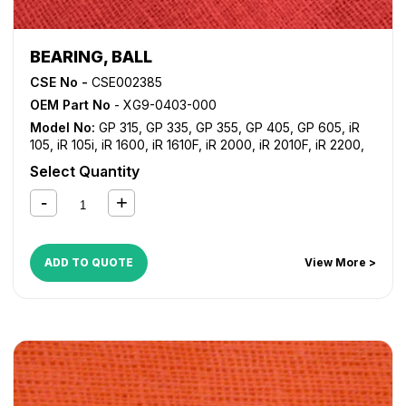
BEARING, BALL
CSE No -
CSE002385
OEM Part No
- XG9-0403-000
Model No:
GP 315
,
GP 335
,
GP 355
,
GP 405
,
GP 605
,
iR
105
,
iR 105i
,
iR 1600
,
iR 1610F
,
iR 2000
,
iR 2010F
,
iR 2200
,
iR 2200i
,
iR 2220i
,
iR 2250i
,
iR 2800
,
iR 2820i
,
iR 2850i
,
iR
Select Quantity
330
,
iR 3300
,
iR 3300i
,
iR 330E
,
iR 330N
,
iR 330S
,
iR 3320i
,
iR 3320N
,
iR 3350i
,
iR 400
,
iR 5000
,
iR 5000i
,
iR 5020
,
iR
5050
,
iR 5055
,
iR 5065
,
iR 5070
,
iR 5075
,
iR 550
,
iR 5570
,
iR 600
,
iR 6000
,
iR 6000i
,
iR 6020
,
iR 6570
,
iR 7200
,
iR
8070
,
iR 8500
,
iR 9070
ADD TO QUOTE
View More >