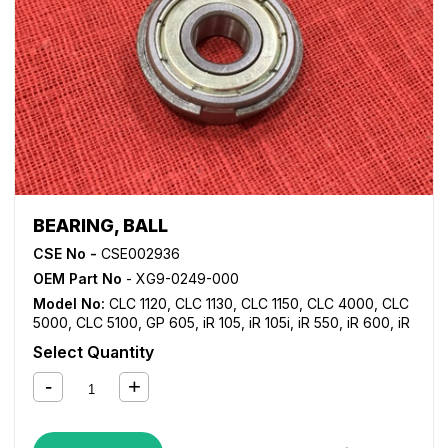
iR C6800
,
iR C6870
,
NP 6050
,
NP 6060
,
NP 6085
,
NP
6650
BEARING, BALL
CSE No -
CSE002936
OEM Part No
- XG9-0249-000
Model No:
CLC 1120
,
CLC 1130
,
CLC 1150
,
CLC 4000
,
CLC
5000
,
CLC 5100
,
GP 605
,
iR 105
,
iR 105i
,
iR 550
,
iR 600
,
iR
7086
,
iR 7095
,
iR 7105
,
iR 7200
,
iR 8070
,
iR 8500
,
iR
Select Quantity
9070