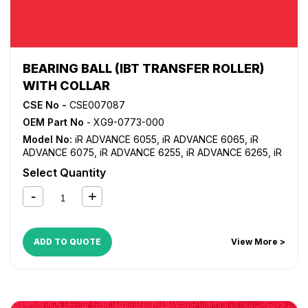
BEARING BALL (IBT TRANSFER ROLLER)
WITH COLLAR
CSE No -
CSE007087
OEM Part No
- XG9-0773-000
Model No:
iR ADVANCE 6055
,
iR ADVANCE 6065
,
iR
ADVANCE 6075
,
iR ADVANCE 6255
,
iR ADVANCE 6265
,
iR
ADVANCE 6275
,
iR ADVANCE 6555i
,
iR ADVANCE 6565i
,
iR
Select Quantity
ADVANCE 6575i
,
iR ADVANCE 8085
,
iR ADVANCE 8095
,
iR
ADVANCE 8105
,
iR ADVANCE 8205
,
iR ADVANCE 8285
,
iR
ADVANCE 8295
ADD TO QUOTE
View More >