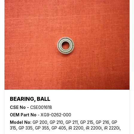
BEARING, BALL
CSE No -
CSE001618
OEM Part No
- XG9-0262-000
Model No:
GP 200
,
GP 210
,
GP 211
,
GP 215
,
GP 216
,
GP
315
,
GP 335
,
GP 355
,
GP 405
,
iR 2200
,
iR 2200i
,
iR 2220i
,
iR 2250i
,
iR 2800
,
iR 2820i
,
iR 2850i
,
iR 330
,
iR 3300
,
iR