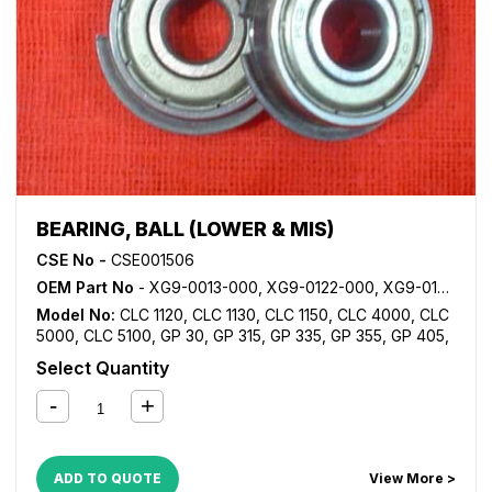
BEARING, BALL (LOWER & MIS)
CSE No -
CSE001506
OEM Part No
- XG9-0013-000, XG9-0122-000, XG9-0182-000, XG9-0208-000, XG9-0249-000
Model No:
CLC 1120
,
CLC 1130
,
CLC 1150
,
CLC 4000
,
CLC
5000
,
CLC 5100
,
GP 30
,
GP 315
,
GP 335
,
GP 355
,
GP 405
,
GP 605
,
iR 105
,
iR 105i
,
iR 2200
,
iR 2200i
,
iR 2220i
,
iR
Select Quantity
2250i
,
iR 2800
,
iR 2820i
,
iR 2850i
,
iR 330
,
iR 3300
,
iR
3300i
,
iR 330E
,
iR 330N
,
iR 330S
,
iR 3320i
,
iR 3320N
,
iR
3350i
,
iR 400
,
iR 5000
,
iR 5000i
,
iR 5020
,
iR 5050
,
iR
5055
,
iR 5065
,
iR 5070
,
iR 5075
,
iR 550
,
iR 5570
,
iR 600
,
iR 6000
,
iR 6000i
,
iR 6020
,
iR 6570
,
iR 7086
,
iR 7095
,
iR
ADD TO QUOTE
View More >
7105
,
iR 7200
,
iR 8070
,
iR 8500
,
iR 9070
,
iR C5800
,
iR