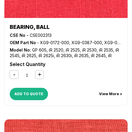
BEARING, BALL
CSE No -
CSE002313
OEM Part No
- XG9-0172-000, XG9-0387-000, XG9-0875-000
Model No:
GP 605
,
iR 2520
,
iR 2525
,
iR 2530
,
iR 2535
,
iR
2545
,
iR 2625
,
iR 2625i
,
iR 2630i
,
iR 2635
,
iR 2645
,
iR
3030
,
iR 3035
,
iR 3045
,
iR 3230
,
iR 3235
,
iR 3235i
,
iR 3245
,
Select Quantity
iR 3245i
,
iR 3530
,
iR 3570
,
iR 4530
,
iR 4570
,
iR 550
,
iR
600
,
iR 7200
,
iR 8070
,
iR 8500
,
iR ADVANCE 4025
,
iR
ADVANCE 4035
,
iR ADVANCE 4045
,
iR ADVANCE 4051
,
iR
ADVANCE 4225
,
iR ADVANCE 4235
,
iR ADVANCE 4245
,
iR
ADVANCE 4251
,
iR ADVANCE 4525i
,
iR ADVANCE 4535i
,
iR
ADD TO QUOTE
View More >
ADVANCE 4545i
,
iR ADVANCE 4551i
,
iR ADVANCE C5030
,
iR ADVANCE C5035
,
iR ADVANCE C5045
,
iR ADVANCE
C5051
,
iR ADVANCE C5235
,
iR ADVANCE C5240
,
iR
ADVANCE C5250
,
iR ADVANCE C5255
,
iR ADVANCE
C5535
,
iR ADVANCE C5540
,
iR ADVANCE C5550
,
iR
ADVANCE C5560
,
iR C2380i
,
iR C2550
,
iR C2550i
,
iR
C2880
,
iR C2880i
,
iR C3080
,
iR C3080i
,
iR C3380
,
iR