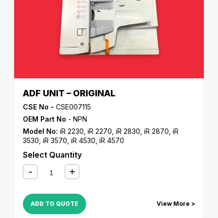
ADF UNIT – ORIGINAL
CSE No -
CSE007115
OEM Part No
- NPN
Model No:
iR 2230
,
iR 2270
,
iR 2830
,
iR 2870
,
iR
3530
,
iR 3570
,
iR 4530
,
iR 4570
Select Quantity
ADD TO QUOTE
View More >