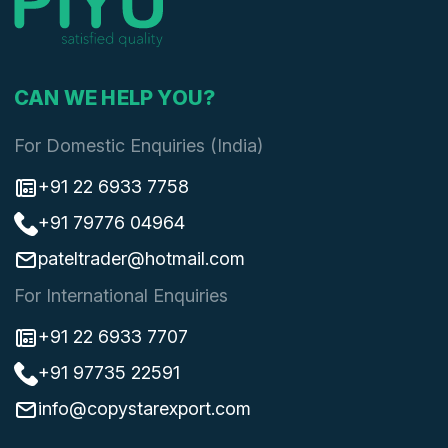
CAN WE HELP YOU?
For Domestic Enquiries (India)
+91 22 6933 7758
+91 79776 04964
pateltrader@hotmail.com
For International Enquiries
+91 22 6933 7707
+91 97735 22591
info@copystarexport.com