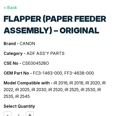
< Back
FLAPPER (PAPER FEEDER
ASSEMBLY) – ORIGINAL
Brand -
CANON
Category -
ADF ASS'Y PARTS
CSE No -
CSE004528O
OEM Part No -
FC3-1463-000, FF3-4638-000
Model Compatible with -
iR 2016
,
iR 2018
,
iR 2020
,
iR
2022
,
iR 2025
,
iR 2030
,
iR 2520
,
iR 2525
,
iR 2530
,
iR
2535
,
iR 2545
Select Quantity