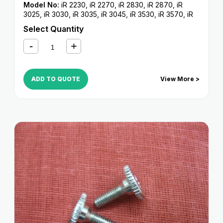
Model No:
iR 2230
,
iR 2270
,
iR 2830
,
iR 2870
,
iR
3025
,
iR 3030
,
iR 3035
,
iR 3045
,
iR 3530
,
iR 3570
,
iR
4530
,
iR 4570
,
iR 5050
,
iR 5055
,
iR 5065
,
iR 5070
,
iR
Select Quantity
5075
,
iR 5570
,
iR 6570
,
iR C2380i
,
iR C2550
,
iR
C2550i
,
iR C2880
,
iR C2880i
,
iR C3080
,
iR C3080i
,
iR
C3100
,
iR C3170
,
iR C3170i
,
iR C3380
,
iR C3380i
,
iR
C3480
,
iR C3480i
,
iR C3580
,
iR C3580i
ADD TO QUOTE
View More >