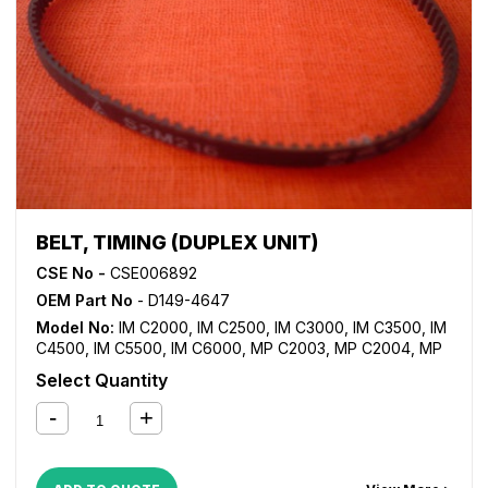
BELT, TIMING (DUPLEX UNIT)
CSE No -
CSE006892
OEM Part No
- D149-4647
Model No:
IM C2000
,
IM C2500
,
IM C3000
,
IM C3500
,
IM
C4500
,
IM C5500
,
IM C6000
,
MP C2003
,
MP C2004
,
MP
C2011SP
,
MP C2503
,
MP C2504
,
MP C3003
,
MP C3004
,
Select Quantity
MP C3503
,
MP C3504
,
MP C4503
,
MP C4504
,
MP C5503
,
MP C5504
,
MP C6003
,
MP C6004