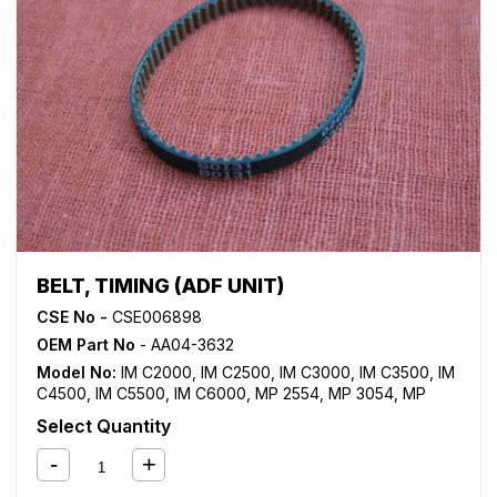
BELT, TIMING (ADF UNIT)
CSE No -
CSE006898
OEM Part No
- AA04-3632
Model No:
IM C2000
,
IM C2500
,
IM C3000
,
IM C3500
,
IM
C4500
,
IM C5500
,
IM C6000
,
MP 2554
,
MP 3054
,
MP
3554
,
MP 4054
,
MP 5054
,
MP 6054
,
MP 7503SP
,
MP
Select Quantity
9003SP
,
MP C2004
,
MP C2504
,
MP C3004
,
MP C3503
,
MP C3504
,
MP C4503
,
MP C4504
,
MP C5503
,
MP C5504
,
MP C6003
,
MP C6004
,
MP2555SP
,
MP3055SP
,