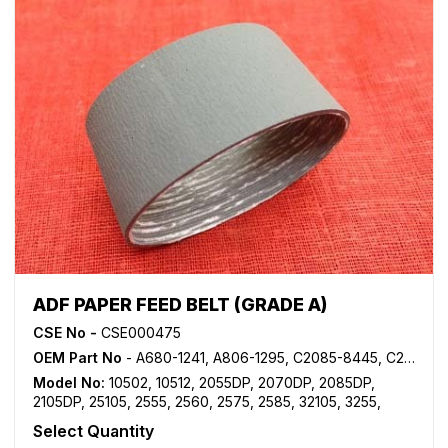
ADF PAPER FEED BELT (GRADE A)
CSE No -
CSE000475
OEM Part No
- A680-1241, A806-1295, C2085-8445, C2104-8913, D541-2121, D684-2171
Model No:
10502
,
10512
,
2055DP
,
2070DP
,
2085DP
,
2105DP
,
25105
,
2555
,
2560
,
2575
,
2585
,
32105
,
3255
,
3265
,
3285
,
3355
,
3370
,
4060
,
4075
,
4090
,
4105
,
5255
,
Select Quantity
5265
,
5455
,
5470
,
5485
,
5502
,
5505
,
5685
,
5705
,
6002
,