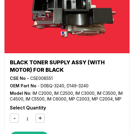
BLACK TONER SUPPLY ASSY (WITH
MOTOR) FOR BLACK
CSE No -
CSE008551
OEM Part No
- D0BQ-3240, D149-3240
Model No:
IM C2000
,
IM C2500
,
IM C3000
,
IM C3500
,
IM
C4500
,
IM C5500
,
IM C6000
,
MP C2003
,
MP C2004
,
MP
C2011SP
,
MP C2503
,
MP C2504
,
MP C3003
,
MP C3503
,
Select Quantity
MP C4503
,
MP C4504
,
MP C501SP
,
MP C5503
,
MP
C5504
,
MP C6003
,
MP C6004