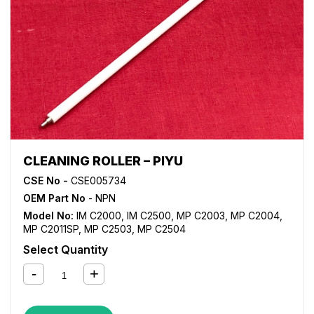
CLEANING ROLLER – PIYU
CSE No -
CSE005734
OEM Part No
- NPN
Model No:
IM C2000
,
IM C2500
,
MP C2003
,
MP C2004
,
MP C2011SP
,
MP C2503
,
MP C2504
Select Quantity