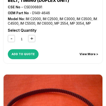
BELT, TIMING (DUPLEX UNIT)
CSE No -
CSE006891
OEM Part No
- D149-4646
Model No:
IM C2000
,
IM C2500
,
IM C3000
,
IM C3500
,
IM
C4500
,
IM C5500
,
IM C6000
,
MP 2554
,
MP 3054
,
MP
3554
,
MP 4054
,
MP 5054
,
MP 6054
,
MP C2003
,
MP
Select Quantity
C2004
,
MP C2011SP
,
MP C2503
,
MP C2504
,
MP C3003
,
MP C3004
,
MP C3503
,
MP C3504
,
MP C4503
,
MP C4504
,
MP C5503
,
MP C5504
,
MP C6003
,
MP C6004
,
MP2555SP
,
MP3055SP
,
MP3555SP
,
MP4055SP
,
MP5055SP
,
MP6055SP
ADD TO QUOTE
View More >