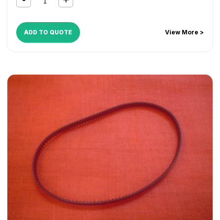
MP C6003
,
MP C6004
,
MP2555SP
,
MP3055SP
,
MP3555SP
,
MP4055SP
,
MP5055SP
,
MP6055SP
ADD TO QUOTE
View More >