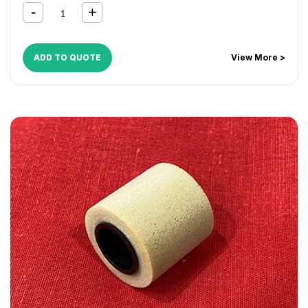
7502
,
8055
,
8060
,
8065
,
8070
,
8075
,
8080
,
8090
,
8110
,
8135
,
8502
,
9002
,
9040
,
9050
,
9060
,
9070
,
9080
,
9090
,
9240
,
9250
,
9955DP
,
9965DP
,
AF 1050
,
AF 1055
,
AF 1060
,
AF 1075
,
AF 1085
,
AF 1105
,
AF 2060
,
AF 2075
,
AF 2090
,
ADD TO QUOTE
View More >
AF 2105
,
AF 550
,
AF 551
,
AF 650
,
AF 700
,
AF 850
,
C3535
,
C4540
,
DSC535
,
DSC545
,
DSM660
,
DSM675
,
DSM7110
,
DSM7135
,
DSM755
,
DSM765
,
DSM775
,
DSM790
,
IM
C2000
,
IM C2500
,
IM C3000
,
IM C3500
,
IM C4500
,
IM
C5500
,
IM C6000
,
LD0105
,
LD040
,
LD050
,
LD055
,
LD060
,
LD075
,
LD090
,
LD1110
,
LD1135
,
LD140
,
LD150
,
LD160
,
LD175
,
LD190
,
LD255
,
LD260
,
LD265
,
LD270
,
LD275
,
LD280
,
LD360
,
LD370
,
LD380
,
LD390
,
LD435C
,
LD445C
,
MP 1100
,
MP 1350
,
MP 2501
,
MP 2554
,
MP 3054
,
MP 3554
,
MP 4000
,
MP 4001
,
MP 4002
,
MP 4054
,
MP 5000
,
MP
5001
,
MP 5002
,
MP 5054
,
MP 5500
,
MP 6000
,
MP 6001
,
MP 6054
,
MP 6500
,
MP 7000
,
MP 7001
,
MP 7500
,
MP
8000
,
MP 8001
,
MP 9000
,
MP 9001
,
MP C2004
,
MP
C2011SP
,
MP C2051
,
MP C2504
,
MP C2551
,
MP C3003
,
MP
C3004
,
MP C305
,
MP C3500
,
MP C3503
,
MP C3504
,
MP
C4500
,
MP C4503
,
MP C4504
,
MP C501SP
,
MP C5503
,
MP C5504
,
MP C6003
,
MP C6004
,
MP C6502SP
,
MP
C8002SP
,
MP2555SP
,
MP3055SP
,
MP3555SP
,
MP4055SP
,
MP5055SP
,
MP6055SP
,
Pro C5100S
,
Pro C5110S