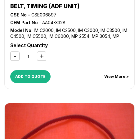
BELT, TIMING (ADF UNIT)
CSE No -
CSE006897
OEM Part No
- AA04-3328
Model No:
IM C2000
,
IM C2500
,
IM C3000
,
IM C3500
,
IM
C4500
,
IM C5500
,
IM C6000
,
MP 2554
,
MP 3054
,
MP
3554
,
MP 4054
,
MP 5054
,
MP 6054
,
MP 7503SP
,
MP
Select Quantity
9003SP
,
MP C2004
,
MP C2504
,
MP C3004
,
MP C3503
,
MP C3504
,
MP C4503
,
MP C4504
,
MP C5503
,
MP C5504
,
MP C6003
,
MP C6004
,
MP2555SP
,
MP3055SP
,
MP3555SP
,
MP4055SP
,
MP5055SP
,
MP6055SP
ADD TO QUOTE
View More >