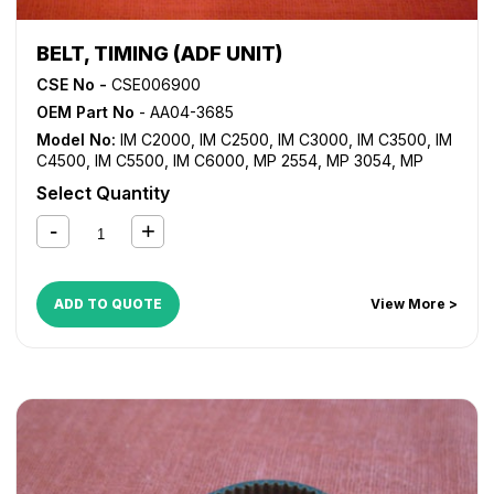
BELT, TIMING (ADF UNIT)
CSE No -
CSE006900
OEM Part No
- AA04-3685
Model No:
IM C2000
,
IM C2500
,
IM C3000
,
IM C3500
,
IM
C4500
,
IM C5500
,
IM C6000
,
MP 2554
,
MP 3054
,
MP
3554
,
MP 4054
,
MP 5054
,
MP 6054
,
MP 7503SP
,
MP
Select Quantity
9003SP
,
MP C2004
,
MP C2504
,
MP C3004
,
MP C3503
,
MP C3504
,
MP C4503
,
MP C4504
,
MP C5503
,
MP C5504
,
MP C6003
,
MP C6004
,
MP2555SP
,
MP3055SP
,
MP3555SP
,
MP4055SP
,
MP5055SP
,
MP6055SP
ADD TO QUOTE
View More >