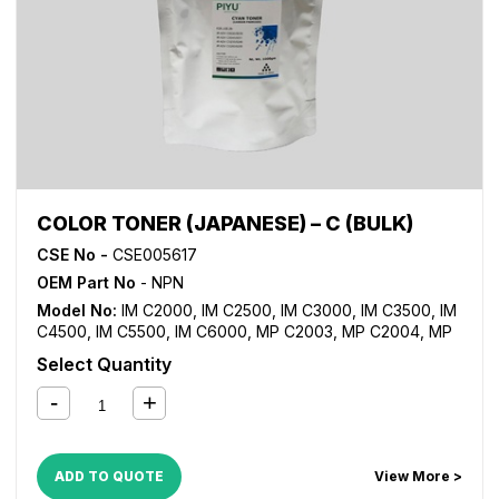
COLOR TONER (JAPANESE) – C (BULK)
CSE No -
CSE005617
OEM Part No
- NPN
Model No:
IM C2000
,
IM C2500
,
IM C3000
,
IM C3500
,
IM
C4500
,
IM C5500
,
IM C6000
,
MP C2003
,
MP C2004
,
MP
C2011SP
,
MP C2503
,
MP C2504
,
MP C3002
,
MP C3003
,
Select Quantity
MP C3004
,
MP C3502
,
MP C3503
,
MP C3504
,
MP C4502
,
MP C4503
,
MP C5502
,
MP C5503
,
MP C6003
ADD TO QUOTE
View More >