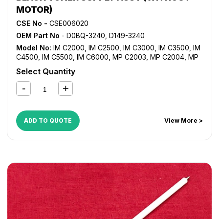
MOTOR)
CSE No -
CSE006020
OEM Part No
- D0BQ-3240, D149-3240
Model No:
IM C2000
,
IM C2500
,
IM C3000
,
IM C3500
,
IM
C4500
,
IM C5500
,
IM C6000
,
MP C2003
,
MP C2004
,
MP
C2011SP
,
MP C2503
,
MP C2504
,
MP C3003
,
MP C3503
,
Select Quantity
MP C4503
,
MP C4504
,
MP C501SP
,
MP C5503
,
MP
C5504
,
MP C6003
,
MP C6004
ADD TO QUOTE
View More >