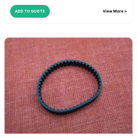
MP3555SP
,
MP4055SP
,
MP5055SP
,
MP6055SP
ADD TO QUOTE
View More >