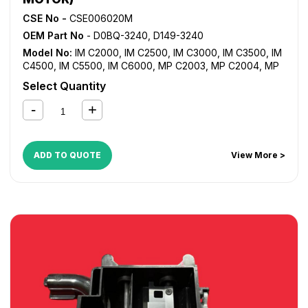
CSE No -
CSE006020M
OEM Part No
- D0BQ-3240, D149-3240
Model No:
IM C2000
,
IM C2500
,
IM C3000
,
IM C3500
,
IM
C4500
,
IM C5500
,
IM C6000
,
MP C2003
,
MP C2004
,
MP
C2011SP
,
MP C2503
,
MP C2504
,
MP C3003
,
MP C3503
,
Select Quantity
MP C4503
,
MP C4504
,
MP C501SP
,
MP C5503
,
MP
C5504
,
MP C6003
,
MP C6004
ADD TO QUOTE
View More >