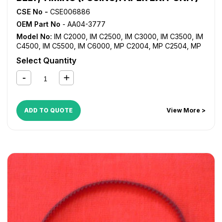
CSE No -
CSE006886
OEM Part No
- AA04-3777
Model No:
IM C2000
,
IM C2500
,
IM C3000
,
IM C3500
,
IM
C4500
,
IM C5500
,
IM C6000
,
MP C2004
,
MP C2504
,
MP
C3004
,
MP C3504
,
MP C4504
,
MP C5504
,
MP C6004
Select Quantity
ADD TO QUOTE
View More >