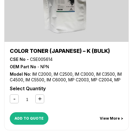
COLOR TONER (JAPANESE) – K (BULK)
CSE No -
CSE005614
OEM Part No
- NPN
Model No:
IM C2000
,
IM C2500
,
IM C3000
,
IM C3500
,
IM
C4500
,
IM C5500
,
IM C6000
,
MP C2003
,
MP C2004
,
MP
C2011SP
,
MP C2503
,
MP C2504
,
MP C3002
,
MP C3003
,
Select Quantity
MP C3004
,
MP C3502
,
MP C3503
,
MP C3504
,
MP C4502
,
MP C4503
,
MP C5502
,
MP C5503
,
MP C6003
ADD TO QUOTE
View More >