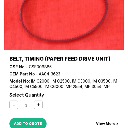
BELT, TIMING (PAPER FEED DRIVE UNIT)
CSE No -
CSE006885
OEM Part No
- AA04-3623
Model No:
IM C2000
,
IM C2500
,
IM C3000
,
IM C3500
,
IM
C4500
,
IM C5500
,
IM C6000
,
MP 2554
,
MP 3054
,
MP
3554
,
MP 4054
,
MP 5054
,
MP 6054
,
MP C2003
,
MP
Select Quantity
C2004
,
MP C2011SP
,
MP C2503
,
MP C2504
,
MP C3004
,
MP C3504
,
MP C4504
,
MP C5504
,
MP C6004
,
MP2555SP
,
MP3055SP
,
MP3555SP
,
MP4055SP
,
MP5055SP
,
MP6055SP
ADD TO QUOTE
View More >