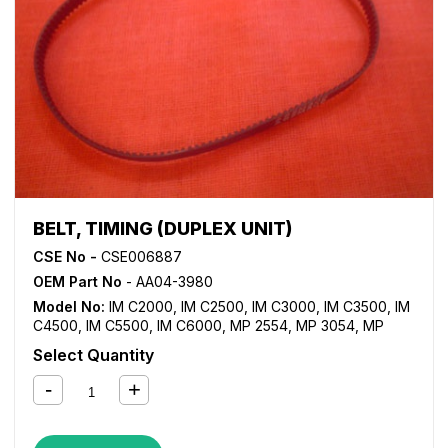
BELT, TIMING (DUPLEX UNIT)
CSE No -
CSE006887
OEM Part No
- AA04-3980
Model No:
IM C2000
,
IM C2500
,
IM C3000
,
IM C3500
,
IM
C4500
,
IM C5500
,
IM C6000
,
MP 2554
,
MP 3054
,
MP
3554
,
MP 4054
,
MP 5054
,
MP 6054
,
MP C2003
,
MP
Select Quantity
C2004
,
MP C2011SP
,
MP C2503
,
MP C2504
,
MP C3003
,
MP C3004
,
MP C3503
,
MP C3504
,
MP C4503
,
MP C4504
,
MP C5503
,
MP C5504
,
MP C6003
,
MP C6004
,
MP2555SP
,
MP3055SP
,
MP3555SP
,
MP4055SP
,
MP5055SP
,
MP6055SP