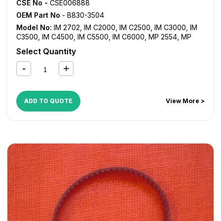
CSE No -
CSE006888
OEM Part No
- B830-3504
Model No:
IM 2702
,
IM C2000
,
IM C2500
,
IM C3000
,
IM
C3500
,
IM C4500
,
IM C5500
,
IM C6000
,
MP 2554
,
MP
3054
,
MP 3554
,
MP 4054
,
MP 5054
,
MP 6054
,
MP
Select Quantity
C2003
,
MP C2004
,
MP C2011SP
,
MP C2503
,
MP C2504
,
MP C3003
,
MP C3004
,
MP C3503
,
MP C3504
,
MP C4503
,
MP C4504
,
MP C5503
,
MP C5504
,
MP C6003
,
MP
C6004
,
MP2555SP
,
MP3055SP
,
MP3555SP
,
MP4055SP
,
MP5055SP
,
MP6055SP
ADD TO QUOTE
View More >