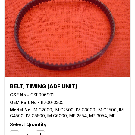
BELT, TIMING (ADF UNIT)
CSE No -
CSE006901
OEM Part No
- B700-3305
Model No:
IM C2000
,
IM C2500
,
IM C3000
,
IM C3500
,
IM
C4500
,
IM C5500
,
IM C6000
,
MP 2554
,
MP 3054
,
MP
3554
,
MP 4054
,
MP 5054
,
MP 6054
,
MP 7503SP
,
MP
Select Quantity
9003SP
,
MP C2004
,
MP C2504
,
MP C3004
,
MP C3503
,
MP C3504
,
MP C4503
,
MP C4504
,
MP C5503
,
MP C5504
,