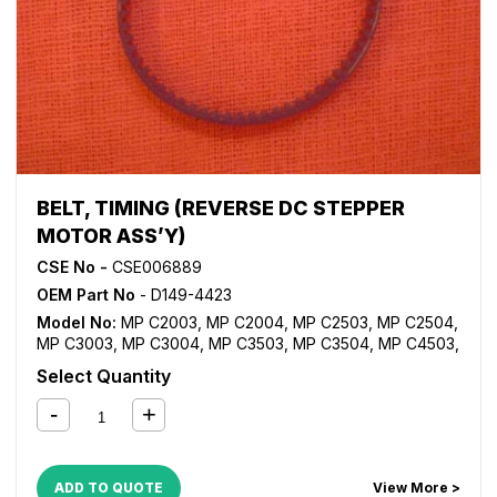
BELT, TIMING (REVERSE DC STEPPER
MOTOR ASS’Y)
CSE No -
CSE006889
OEM Part No
- D149-4423
Model No:
MP C2003
,
MP C2004
,
MP C2503
,
MP C2504
,
MP C3003
,
MP C3004
,
MP C3503
,
MP C3504
,
MP C4503
,
MP C4504
,
MP C5503
,
MP C5504
,
MP C6003
,
MP C6004
Select Quantity
ADD TO QUOTE
View More >