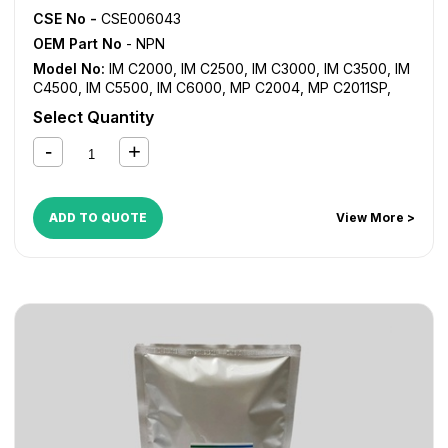
CSE No -
CSE006043
OEM Part No
- NPN
Model No:
IM C2000
,
IM C2500
,
IM C3000
,
IM C3500
,
IM
C4500
,
IM C5500
,
IM C6000
,
MP C2004
,
MP C2011SP
,
MP C3003
,
MP C3004
,
MP C3503
,
MP C3504
,
MP C4503
,
Select Quantity
MP C4504
,
MP C501SP
,
MP C5503
,
MP C5504
,
MP
C6003
,
MP C6004
ADD TO QUOTE
View More >