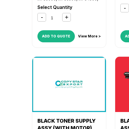
MP 
IM C5500
,
IM C6000
,
MP C2004
,
355
Select Quantity
MP C2504
,
MP C3004
,
MP
605
C3504
,
MP C4504
,
MP C5504
,
C30
MP C6004
MP 
C45
MP 
ADD TO QUOTE
View More >
A
MP2
MP3
MP5
BLACK TONER SUPPLY
BL
ASSY (WITH MOTOR)
AS