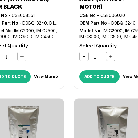
R BLACK
MOTOR)
 No -
CSE008551
CSE No -
CSE006020
 Part No
- D0BQ-3240, D149-3240
OEM Part No
- D0BQ-3240, D149-3
el No:
IM C2000
,
IM C2500
,
Model No:
IM C2000
,
IM C2
C3000
,
IM C3500
,
IM C4500
,
IM C3000
,
IM C3500
,
IM C4
C5500
,
IM C6000
,
MP C2003
,
IM C5500
,
IM C6000
,
MP C2
ect Quantity
Select Quantity
C2004
,
MP C2011SP
,
MP
MP C2004
,
MP C2011SP
,
MP
03
,
MP C2504
,
MP C3003
,
C2503
,
MP C2504
,
MP C300
C3503
,
MP C4503
,
MP
MP C3503
,
MP C4503
,
MP
04
,
MP C501SP
,
MP C5503
,
C4504
,
MP C501SP
,
MP C55
C5504
,
MP C6003
,
MP
MP C5504
,
MP C6003
,
MP
DD TO QUOTE
View More >
ADD TO QUOTE
View M
04
C6004