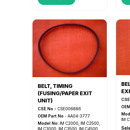
MP C5503
,
MP C5504
,
MP
MP3
C6003
,
MP C6004
,
MP2555SP
,
MP5
MP3055SP
,
MP3555SP
,
MP4055SP
,
MP5055SP
,
MP6055SP
BEL
BELT, TIMING
EXI
(FUSING/PAPER EXIT
CSE
UNIT)
OEM
CSE No -
CSE006886
Mod
OEM Part No
- AA04-3777
IM 
Model No:
IM C2000
,
IM C2500
,
IM 
Sel
IM C3000
,
IM C3500
,
IM C4500
,