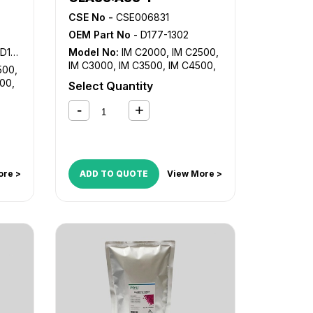
CSE No -
CSE006831
OEM Part No
- D177-1302
240
Model No:
IM C2000
,
IM C2500
,
IM C3000
,
IM C3500
,
IM C4500
,
500
,
IM C5500
,
IM C6000
,
MP C2003
,
500
,
Select Quantity
MP C2011SP
,
MP C2503
003
,
3
,
03
,
ore >
ADD TO QUOTE
View More >