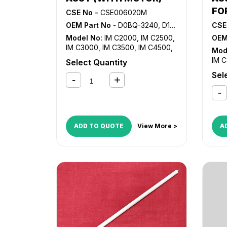
FO
CSE No -
CSE006020M
OEM Part No
- D0BQ-3240, D149-3240
CSE
Model No:
IM C2000
,
IM C2500
,
OEM
IM C3000
,
IM C3500
,
IM C4500
,
Mod
IM C5500
,
IM C6000
,
MP C2003
,
IM 
Select Quantity
MP C2004
,
MP C2011SP
,
MP
IM 
Sel
C2503
,
MP C2504
,
MP C3003
,
MP 
MP C3503
,
MP C4503
,
MP
C25
C4504
,
MP C501SP
,
MP C5503
,
MP 
MP C5504
,
MP C6003
,
MP
C45
C6004
MP 
ADD TO QUOTE
View More >
A
C60