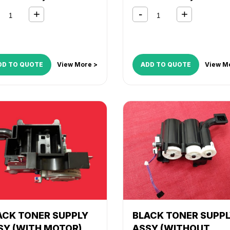
MP 3054
,
MP 3554
,
MP 405
2501
,
MP 2554
,
MP 3054
,
MP
MP 5054
,
MP 6054
,
MP C20
4
,
MP 4054
,
MP 5054
,
MP
MP C2004
,
MP C2011SP
,
MP
4
,
MP C2003
,
MP C300
,
MP
C2503
,
MP C2504
,
MP C300
04
,
MP C3503
,
MP C3504
,
MP C3504
,
MP C4504
,
MP
C400
,
MP C4503
,
MP
C5504
,
MP C6004
,
MP2555
04
,
MP C5503
,
MP C5504
,
MP3055SP
,
MP3555SP
,
C6003
,
MP C6004
,
DD TO QUOTE
View More >
ADD TO QUOTE
View M
MP4055SP
,
MP5055SP
,
555SP
,
MP3055SP
,
MP6055SP
555SP
,
MP4055SP
,
055SP
,
MP6055SP
ACK TONER SUPPLY
BLACK TONER SUPP
SY (WITH MOTOR)
ASSY (WITHOUT