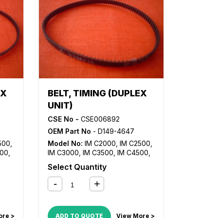
EX
BELT, TIMING (DUPLEX
UNIT)
CSE No -
CSE006892
OEM Part No
- D149-4647
500
,
Model No:
IM C2000
,
IM C2500
,
500
,
IM C3000
,
IM C3500
,
IM C4500
,
54
,
IM C5500
,
IM C6000
,
MP C2003
,
Select Quantity
4
,
MP C2004
,
MP C2011SP
,
MP
03
,
C2503
,
MP C2504
,
MP C3003
,
MP C3004
,
MP C3503
,
MP
3
,
C3504
,
MP C4503
,
MP C4504
,
MP C5503
,
MP C5504
,
MP
ore >
ADD TO QUOTE
View More >
04
,
C6003
,
MP C6004