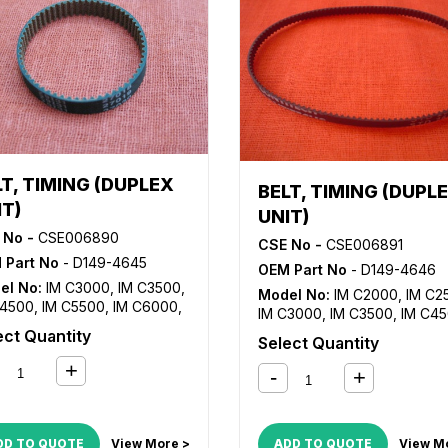
LT, TIMING (DUPLEX
BELT, TIMING (DUPL
IT)
UNIT)
 No -
CSE006890
CSE No -
CSE006891
 Part No
- D149-4645
OEM Part No
- D149-4646
el No:
IM C3000
,
IM C3500
,
Model No:
IM C2000
,
IM C2
C4500
,
IM C5500
,
IM C6000
,
IM C3000
,
IM C3500
,
IM C4
2554
,
MP 3054
,
MP 3554
,
MP
IM C5500
,
IM C6000
,
MP 25
ect Quantity
Select Quantity
4
,
MP 5054
,
MP 6054
,
MP
MP 3054
,
MP 3554
,
MP 405
03
,
MP C3004
,
MP C3503
,
MP 5054
,
MP 6054
,
MP C20
C3504
,
MP C4503
,
MP
MP C2004
,
MP C2011SP
,
MP
04
,
MP C5503
,
MP C5504
,
C2503
,
MP C2504
,
MP C300
C6003
,
MP C6004
,
MP C3004
,
MP C3503
,
MP
555SP
,
MP3055SP
,
DD TO QUOTE
View More >
ADD TO QUOTE
View M
C3504
,
MP C4503
,
MP C45