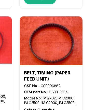
SP
,
BELT, TIMING (PAPER
FEED UNIT)
CSE No -
CSE006888
OEM Part No
- B830-3504
500
,
Model No:
IM 2702
,
IM C2000
,
500
,
IM C2500
,
IM C3000
,
IM C3500
,
54
,
IM C4500
,
IM C5500
,
IM C6000
,