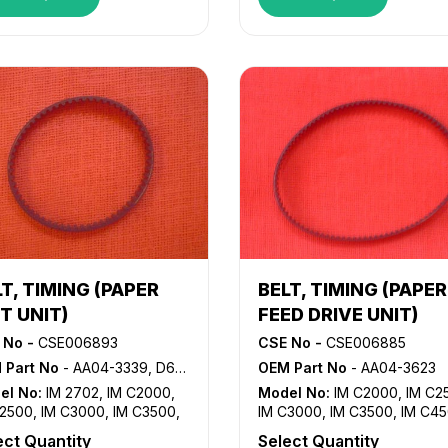
555SP
,
MP4055SP
,
MP C5503
,
MP C5504
,
MP
055SP
,
MP6055SP
C6003
,
MP C6004
,
MP2555
MP3055SP
,
MP3555SP
,
MP4055SP
,
MP5055SP
,
MP6055SP
BELT, TIMING (PAPER
T, TIMING (PAPER
FEED DRIVE UNIT)
T UNIT)
CSE No -
CSE006885
 No -
CSE006893
OEM Part No
- AA04-3623
 Part No
- AA04-3339, D684-2163
Model No:
IM C2000
,
IM C2
el No:
IM 2702
,
IM C2000
,
IM C3000
,
IM C3500
,
IM C4
C2500
,
IM C3000
,
IM C3500
,
IM C5500
,
IM C6000
,
MP 25
C4500
,
IM C5500
,
IM C6000
,
Select Quantity
ect Quantity