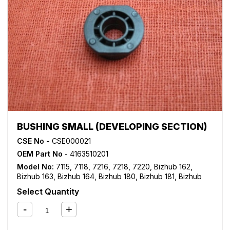
BUSHING SMALL (DEVELOPING SECTION)
CSE No -
CSE000021
OEM Part No
- 4163510201
Model No:
7115
,
7118
,
7216
,
7218
,
7220
,
Bizhub 162
,
Bizhub 163
,
Bizhub 164
,
Bizhub 180
,
Bizhub 181
,
Bizhub
184
,
Bizhub 195
,
Bizhub 200
,
Bizhub 210
,
Bizhub 211
,
Select Quantity
Bizhub 215
,
Bizhub 220
,
Bizhub 222
,
Bizhub 223
,
Bizhub
224e
,
Bizhub 235
,
Bizhub 250
,
Bizhub 282
,
Bizhub 283
,
Bizhub 284e
,
Bizhub 350
,
Bizhub 362
,
Bizhub 363
,
Bizhub 364e
,
Bizhub 423
,
Bizhub 454e
,
Bizhub 554e
,