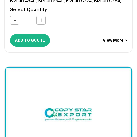
Bizhub 454e
,
Bizhub 554e
,
Bizhub C224
,
Bizhub C284
,
Bizhub C364
,
Bizhub C454
,
Bizhub C554
Select Quantity
ADD TO QUOTE
View More >