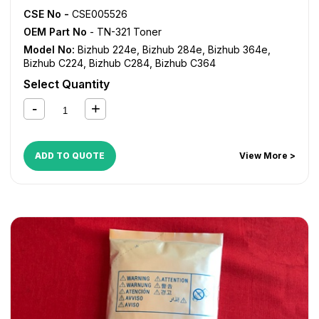
CSE No -
CSE005526
OEM Part No
- TN-321 Toner
Model No:
Bizhub 224e
,
Bizhub 284e
,
Bizhub 364e
,
Bizhub C224
,
Bizhub C284
,
Bizhub C364
Select Quantity
ADD TO QUOTE
View More >