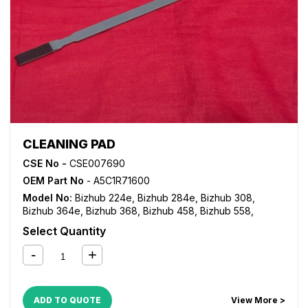
CLEANING PAD
CSE No -
CSE007690
OEM Part No
- A5C1R71600
Model No:
Bizhub 224e
,
Bizhub 284e
,
Bizhub 308
,
Bizhub 364e
,
Bizhub 368
,
Bizhub 458
,
Bizhub 558
,
Bizhub C224
,
Bizhub C226
,
Bizhub C227
,
Bizhub C258
,
Select Quantity
Bizhub C266
,
Bizhub C284
,
Bizhub C287
,
Bizhub C308
,
Bizhub C364
,
Bizhub C367
,
Bizhub C368
,
Bizhub C454
,
Bizhub C554
,
Bizhub C654
,
Bizhub C658
,
Bizhub C754
ADD TO QUOTE
View More >