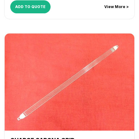
ADD TO QUOTE
View More >