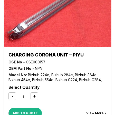
CHARGING CORONA UNIT – PIYU
CSE No -
CSE000157
OEM Part No
- NPN
Model No:
Bizhub 224e
,
Bizhub 284e
,
Bizhub 364e
,
Bizhub 454e
,
Bizhub 554e
,
Bizhub C224
,
Bizhub C284
,
Bizhub C364
,
Bizhub C454
,
Bizhub C554
Select Quantity
ADD TO QUOTE
View More >