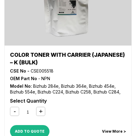
COLOR TONER WITH CARRIER (JAPANESE)
– K (BULK)
CSE No -
CSE005518
OEM Part No
- NPN
Model No:
Bizhub 284e
,
Bizhub 364e
,
Bizhub 454e
,
Bizhub 554e
,
Bizhub C224
,
Bizhub C258
,
Bizhub C284
,
Bizhub C308
,
Bizhub C364
,
Bizhub C368
,
Bizhub C454
,
Select Quantity
Bizhub C458
,
Bizhub C554
,
Bizhub C558
,
Bizhub C658
ADD TO QUOTE
View More >