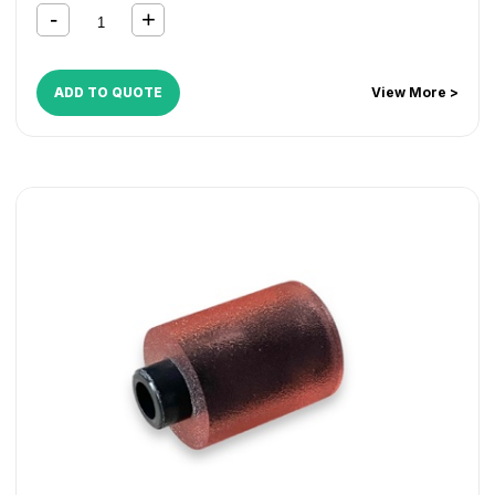
Bizhub C284
,
Bizhub C287
,
Bizhub C308
,
Bizhub C360
,
Bizhub C364
,
Bizhub C368
,
Bizhub C452
,
Bizhub C454
,
Bizhub C552
,
Bizhub C554
,
Bizhub C652
,
Bizhub C654
,
Bizhub C754
ADD TO QUOTE
View More >