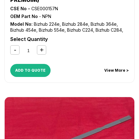
CSE No -
CSE000157N
OEM Part No
- NPN
Model No:
Bizhub 224e
,
Bizhub 284e
,
Bizhub 364e
,
Bizhub 454e
,
Bizhub 554e
,
Bizhub C224
,
Bizhub C284
,
Bizhub C364
,
Bizhub C454
,
Bizhub C554
Select Quantity
ADD TO QUOTE
View More >