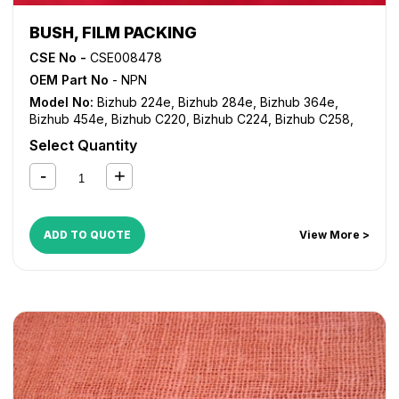
BUSH, FILM PACKING
CSE No -
CSE008478
OEM Part No
- NPN
Model No:
Bizhub 224e
,
Bizhub 284e
,
Bizhub 364e
,
Bizhub 454e
,
Bizhub C220
,
Bizhub C224
,
Bizhub C258
,
Bizhub C280
,
Bizhub C284
,
Bizhub C308
,
Bizhub C360
,
Select Quantity
Bizhub C364
,
Bizhub C368
,
Bizhub C454
ADD TO QUOTE
View More >