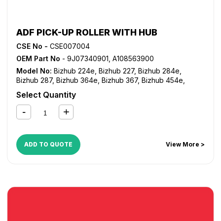
ADF PICK-UP ROLLER WITH HUB
CSE No -
CSE007004
OEM Part No
- 9J07340901, A108563900
Model No:
Bizhub 224e
,
Bizhub 227
,
Bizhub 284e
,
Bizhub 287
,
Bizhub 364e
,
Bizhub 367
,
Bizhub 454e
,
Bizhub 554e
,
Bizhub 650i
,
Bizhub 654
,
Bizhub 754
,
Select Quantity
Bizhub C220
,
Bizhub C224
,
Bizhub C227
,
Bizhub C258
,
Bizhub C280
,
Bizhub C284
,
Bizhub C287
,
Bizhub C308
,
Bizhub C360
,
Bizhub C364
,
Bizhub C368
,
Bizhub C452
,
Bizhub C454
,
Bizhub C552
,
Bizhub C554
,
Bizhub C652
,
Bizhub C654
,
Bizhub C754
ADD TO QUOTE
View More >