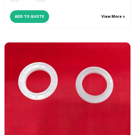
ADD TO QUOTE
View More >