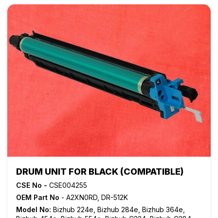
DRUM UNIT FOR BLACK (COMPATIBLE)
CSE No -
CSE004255
OEM Part No
- A2XN0RD, DR-512K
Model No:
Bizhub 224e
,
Bizhub 284e
,
Bizhub 364e
,