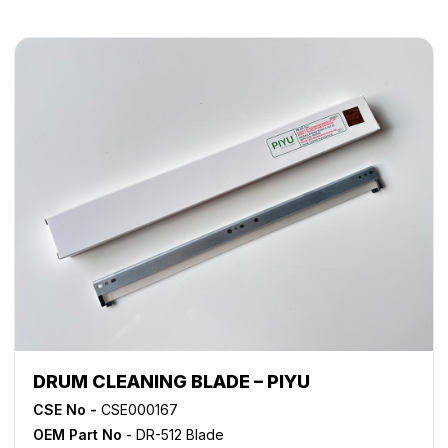
DRUM CLEANING BLADE – PIYU
CSE No -
CSE000167
OEM Part No
- DR-512 Blade