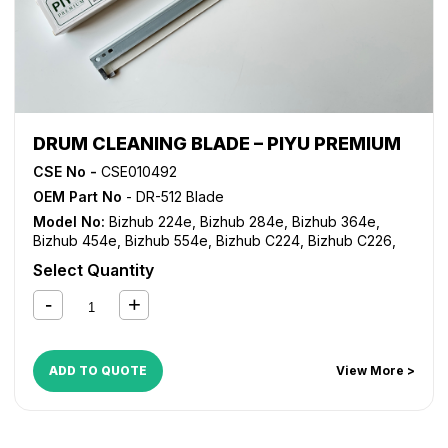
DRUM CLEANING BLADE – PIYU PREMIUM
CSE No -
CSE010492
OEM Part No
- DR-512 Blade
Model No:
Bizhub 224e
,
Bizhub 284e
,
Bizhub 364e
,
Bizhub 454e
,
Bizhub 554e
,
Bizhub C224
,
Bizhub C226
,
Bizhub C227
,
Bizhub C256
,
Bizhub C258
,
Bizhub C266
,
Select Quantity
Bizhub C284
,
Bizhub C287
,
Bizhub C308
,
Bizhub C364
,
Bizhub C368
,
Bizhub C454
,
Bizhub C458
,
Bizhub C554
,
Bizhub C558
,
Bizhub C658
ADD TO QUOTE
View More >