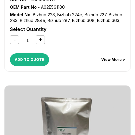
OEM Part No
- A02E561100
Model No:
Bizhub 223
,
Bizhub 224e
,
Bizhub 227
,
Bizhub
283
,
Bizhub 284e
,
Bizhub 287
,
Bizhub 308
,
Bizhub 363
,
Bizhub 364e
,
Bizhub 367
,
Bizhub 368
,
Bizhub 423
,
Select Quantity
Bizhub 454e
,
Bizhub 458
,
Bizhub 554e
,
Bizhub 7828
,
Bizhub C203
,
Bizhub C220
,
Bizhub C224
,
Bizhub C227
,
Bizhub C253
,
Bizhub C258
,
Bizhub C280
,
Bizhub C284
,
Bizhub C287
,
Bizhub C308
,
Bizhub C353
,
Bizhub C360
,
Bizhub C364
,
Bizhub C368
,
Bizhub C454
,
Bizhub C458
,
ADD TO QUOTE
View More >
Bizhub C554
,
Bizhub C558
,
Bizhub C658
,
Sindoh N410
,
Sindoh N410MF