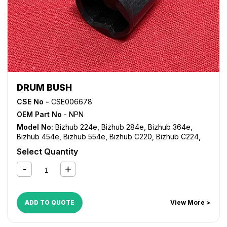
DRUM BUSH
CSE No -
CSE006678
OEM Part No
- NPN
Model No:
Bizhub 224e
,
Bizhub 284e
,
Bizhub 364e
,
Bizhub 454e
,
Bizhub 554e
,
Bizhub C220
,
Bizhub C224
,
Bizhub C280
,
Bizhub C284
,
Bizhub C360
,
Bizhub C364
,
Select Quantity
Bizhub C454
,
Bizhub C554
ADD TO QUOTE
View More >