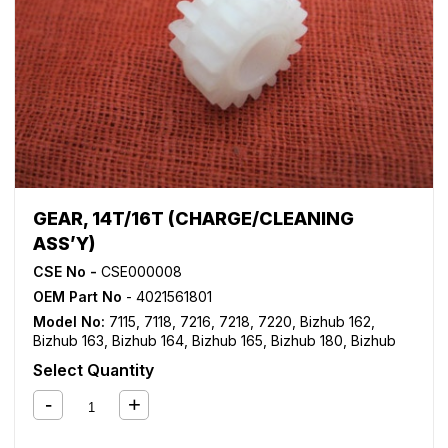
GEAR, 14T/16T (CHARGE/CLEANING
ASS’Y)
CSE No -
CSE000008
OEM Part No
- 4021561801
Model No:
7115
,
7118
,
7216
,
7218
,
7220
,
Bizhub 162
,
Bizhub 163
,
Bizhub 164
,
Bizhub 165
,
Bizhub 180
,
Bizhub
181
,
Bizhub 184
,
Bizhub 185
,
Bizhub 195
,
Bizhub 210
,
Select Quantity
Bizhub 211
,
Bizhub 215
,
Bizhub 220
,
Bizhub 235
,
Bizhub
7521
,
Bizhub 7616
,
Bizhub 7621
,
Bizhub 7622
,
Bizhub
7718
,
Bizhub 7719
,
Bizhub 7721
,
Bizhub 7723
,
Bizhub
7818
,
Di 152
,
Di 1611
,
Di 1811
,
Di 183
,
Di 2011