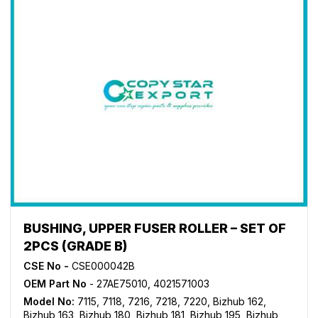
BUSHING, UPPER FUSER ROLLER – SET OF
2PCS (GRADE B)
CSE No -
CSE000042B
OEM Part No
- 27AE75010, 4021571003
Model No:
7115
,
7118
,
7216
,
7218
,
7220
,
Bizhub 162
,
Bizhub 163
,
Bizhub 180
,
Bizhub 181
,
Bizhub 195
,
Bizhub