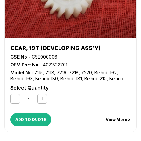
GEAR, 19T (DEVELOPING ASS’Y)
CSE No -
CSE000006
OEM Part No
- 4021522701
Model No:
7115
,
7118
,
7216
,
7218
,
7220
,
Bizhub 162
,
Bizhub 163
,
Bizhub 180
,
Bizhub 181
,
Bizhub 210
,
Bizhub
211
,
Bizhub 220
,
Bizhub 7521
,
Bizhub 7616
,
Bizhub 7621
,
Select Quantity
Bizhub 7622
,
Di 152
,
Di 1611
,
Di 1811
,
Di 183
,
Di 2011
ADD TO QUOTE
View More >