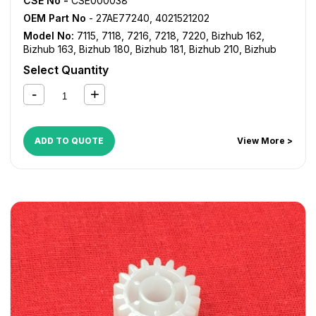
CSE No -
CSE000038
OEM Part No
- 27AE77240, 4021521202
Model No:
7115
,
7118
,
7216
,
7218
,
7220
,
Bizhub 162
,
Bizhub 163
,
Bizhub 180
,
Bizhub 181
,
Bizhub 210
,
Bizhub
211
,
Bizhub 220
,
Bizhub 7521
,
Bizhub 7616
,
Bizhub 7621
,
Select Quantity
Bizhub 7622
,
Di 152
,
Di 1611
,
Di 1811
,
Di 183
,
Di 2011
ADD TO QUOTE
View More >