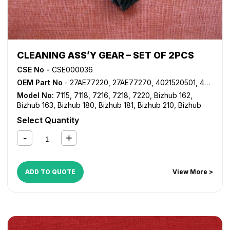
CLEANING ASS’Y GEAR – SET OF 2PCS
CSE No -
CSE000036
OEM Part No
- 27AE77220, 27AE77270, 4021520501, 4021521901
Model No:
7115
,
7118
,
7216
,
7218
,
7220
,
Bizhub 162
,
Bizhub 163
,
Bizhub 180
,
Bizhub 181
,
Bizhub 210
,
Bizhub
211
,
Bizhub 220
,
Bizhub 7521
,
Bizhub 7616
,
Bizhub 7621
,
Select Quantity
Bizhub 7622
,
Di 152
,
Di 1611
,
Di 1811
,
Di 183
,
Di 2011
ADD TO QUOTE
View More >