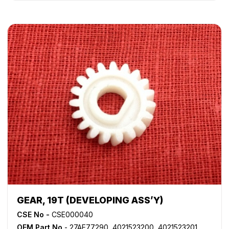
GEAR, 19T (DEVELOPING ASS’Y)
CSE No -
CSE000040
OEM Part No
- 27AE77290, 4021523200, 4021523201