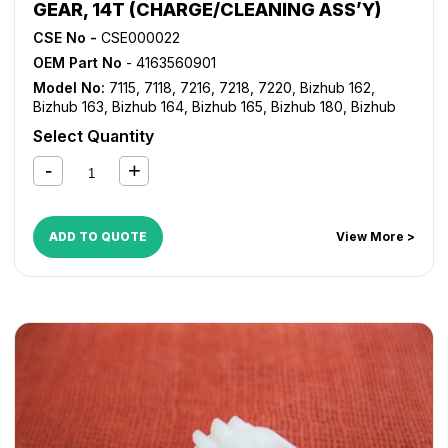
GEAR, 14T (CHARGE/CLEANING ASS’Y)
CSE No -
CSE000022
OEM Part No
- 4163560901
Model No:
7115
,
7118
,
7216
,
7218
,
7220
,
Bizhub 162
,
Bizhub 163
,
Bizhub 164
,
Bizhub 165
,
Bizhub 180
,
Bizhub
181
,
Bizhub 184
,
Bizhub 185
,
Bizhub 195
,
Bizhub 210
,
Select Quantity
Bizhub 211
,
Bizhub 215
,
Bizhub 220
,
Bizhub 235
,
Bizhub
7521
,
Bizhub 7616
,
Bizhub 7621
,
Bizhub 7622
,
Bizhub
7718
,
Bizhub 7719
,
Bizhub 7721
,
Bizhub 7723
,
Bizhub
7818
,
Di 152
,
Di 1611
,
Di 1811
,
Di 183
,
Di 2011
ADD TO QUOTE
View More >