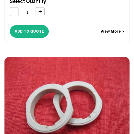
Select Quantity
Bizhub 7521
,
Bizhub 7616
,
Bizhub 7621
,
Bizhub 7622
,
Bizhub 7719
,
Bizhub 7721
,
Bizhub 7723
,
Di 152
,
Di 1611
,
Di
1811
,
Di 183
,
Di 2011
ADD TO QUOTE
View More >