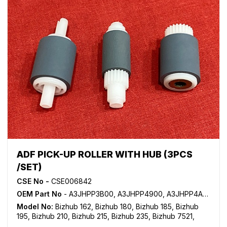
ADF PICK-UP ROLLER WITH HUB (3PCS
/SET)
CSE No -
CSE006842
OEM Part No
- A3JHPP3B00, A3JHPP4900, A3JHPP4A00
Model No:
Bizhub 162
,
Bizhub 180
,
Bizhub 185
,
Bizhub
195
,
Bizhub 210
,
Bizhub 215
,
Bizhub 235
,
Bizhub 7521
,
Bizhub 7719
,
Bizhub 7721
,
Bizhub 7723