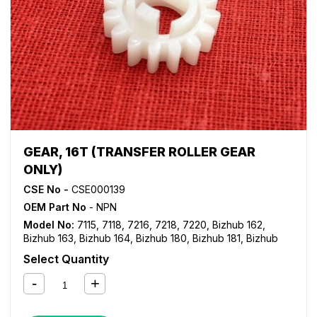
GEAR, 16T (TRANSFER ROLLER GEAR
ONLY)
CSE No -
CSE000139
OEM Part No
- NPN
Model No:
7115
,
7118
,
7216
,
7218
,
7220
,
Bizhub 162
,
Bizhub 163
,
Bizhub 164
,
Bizhub 180
,
Bizhub 181
,
Bizhub
184
,
Bizhub 185
,
Bizhub 195
,
Bizhub 200
,
Bizhub 210
,
Select Quantity
Bizhub 211
,
Bizhub 215
,
Bizhub 220
,
Bizhub 222
,
Bizhub
223
,
Bizhub 235
,
Bizhub 250
,
Bizhub 282
,
Bizhub 283
,
Bizhub 350
,
Bizhub 362
,
Bizhub 363
,
Bizhub 423
,
Bizhub
7521
,
Bizhub 7616
,
Bizhub 7621
,
Bizhub 7622
,
Bizhub