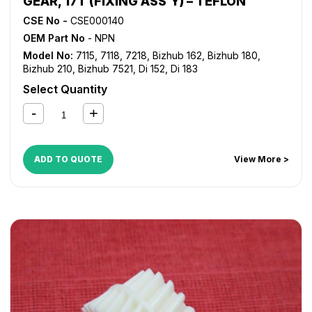
GEAR, 17T (FIXING ASS’Y) – TEFLON
CSE No -
CSE000140
OEM Part No
- NPN
Model No:
7115
,
7118
,
7218
,
Bizhub 162
,
Bizhub 180
,
Bizhub 210
,
Bizhub 7521
,
Di 152
,
Di 183
Select Quantity
ADD TO QUOTE
View More >