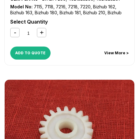
Model No:
7115
,
7118
,
7216
,
7218
,
7220
,
Bizhub 162
,
Bizhub 163
,
Bizhub 180
,
Bizhub 181
,
Bizhub 210
,
Bizhub
211
,
Bizhub 220
,
Bizhub 7521
,
Bizhub 7616
,
Bizhub 7621
,
Select Quantity
Bizhub 7622
,
Di 152
,
Di 1611
,
Di 1811
,
Di 183
,
Di 2011
ADD TO QUOTE
View More >