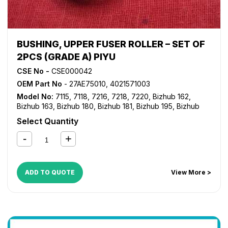
BUSHING, UPPER FUSER ROLLER – SET OF
2PCS (GRADE A) PIYU
CSE No -
CSE000042
OEM Part No
- 27AE75010, 4021571003
Model No:
7115
,
7118
,
7216
,
7218
,
7220
,
Bizhub 162
,
Bizhub 163
,
Bizhub 180
,
Bizhub 181
,
Bizhub 195
,
Bizhub
210
,
Bizhub 211
,
Bizhub 215
,
Bizhub 220
,
Bizhub 235
,
Select Quantity
Bizhub 7521
,
Bizhub 7616
,
Bizhub 7621
,
Bizhub 7622
,
Bizhub 7719
,
Bizhub 7721
,
Bizhub 7723
,
Di 152
,
Di 1611
,
Di
1811
,
Di 183
,
Di 2011
ADD TO QUOTE
View More >