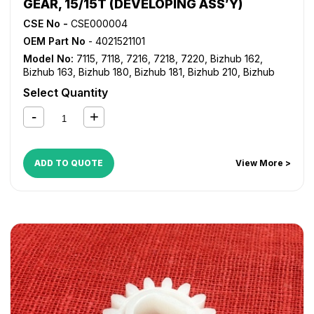
GEAR, 15/15T (DEVELOPING ASS’Y)
CSE No -
CSE000004
OEM Part No
- 4021521101
Model No:
7115
,
7118
,
7216
,
7218
,
7220
,
Bizhub 162
,
Bizhub 163
,
Bizhub 180
,
Bizhub 181
,
Bizhub 210
,
Bizhub
211
,
Bizhub 220
,
Bizhub 7521
,
Bizhub 7616
,
Bizhub 7621
,
Select Quantity
Bizhub 7622
,
Di 152
,
Di 1611
,
Di 1811
,
Di 183
,
Di 2011
ADD TO QUOTE
View More >