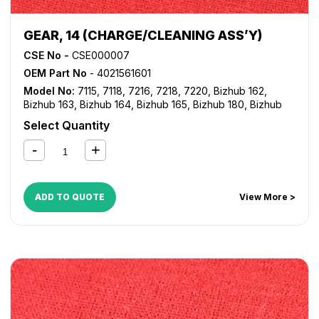
GEAR, 14 (CHARGE/CLEANING ASS’Y)
CSE No -
CSE000007
OEM Part No
- 4021561601
Model No:
7115
,
7118
,
7216
,
7218
,
7220
,
Bizhub 162
,
Bizhub 163
,
Bizhub 164
,
Bizhub 165
,
Bizhub 180
,
Bizhub
181
,
Bizhub 184
,
Bizhub 185
,
Bizhub 195
,
Bizhub 210
,
Select Quantity
Bizhub 211
,
Bizhub 215
,
Bizhub 220
,
Bizhub 235
,
Bizhub
7521
,
Bizhub 7616
,
Bizhub 7621
,
Bizhub 7622
,
Bizhub
7718
,
Bizhub 7719
,
Bizhub 7721
,
Bizhub 7723
,
Bizhub
7818
,
Di 152
,
Di 1611
,
Di 1811
,
Di 183
,
Di 2011
ADD TO QUOTE
View More >