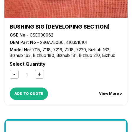
BUSHING BIG (DEVELOPING SECTION)
CSE No -
CSE000062
OEM Part No
- 28GA75060, 4163510101
Model No:
7115
,
7118
,
7216
,
7218
,
7220
,
Bizhub 162
,
Bizhub 163
,
Bizhub 180
,
Bizhub 181
,
Bizhub 210
,
Bizhub
211
,
Bizhub 220
,
Bizhub 7521
,
Bizhub 7616
,
Bizhub 7621
,
Select Quantity
Bizhub 7622
,
Di 152
,
Di 1611
,
Di 1811
,
Di 183
,
Di 2011
ADD TO QUOTE
View More >