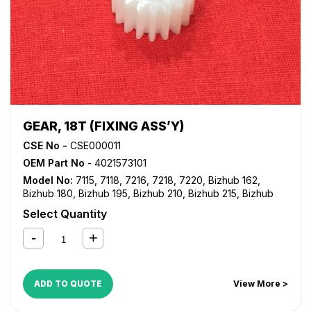
GEAR, 18T (FIXING ASS’Y)
CSE No -
CSE000011
OEM Part No
- 4021573101
Model No:
7115
,
7118
,
7216
,
7218
,
7220
,
Bizhub 162
,
Bizhub 180
,
Bizhub 195
,
Bizhub 210
,
Bizhub 215
,
Bizhub
235
,
Bizhub 7521
,
Bizhub 7719
,
Bizhub 7721
,
Bizhub
Select Quantity
7723
,
Di 152
,
Di 183
ADD TO QUOTE
View More >