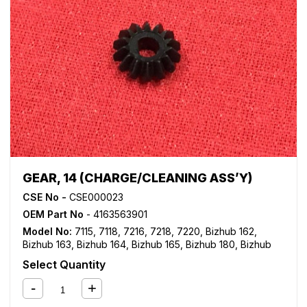
GEAR, 14 (CHARGE/CLEANING ASS’Y)
CSE No -
CSE000023
OEM Part No
- 4163563901
Model No:
7115
,
7118
,
7216
,
7218
,
7220
,
Bizhub 162
,
Bizhub 163
,
Bizhub 164
,
Bizhub 165
,
Bizhub 180
,
Bizhub
181
,
Bizhub 184
,
Bizhub 185
,
Bizhub 195
,
Bizhub 210
,
Select Quantity
Bizhub 211
,
Bizhub 215
,
Bizhub 220
,
Bizhub 235
,
Bizhub
7521
,
Bizhub 7616
,
Bizhub 7621
,
Bizhub 7622
,
Bizhub
7718
,
Bizhub 7719
,
Bizhub 7721
,
Bizhub 7723
,
Bizhub