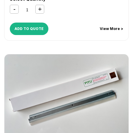
Bizhub 7622
,
Di 152
,
Di 1611
,
Di 1811
,
Di 183
,
Di 2011
ADD TO QUOTE
View More >