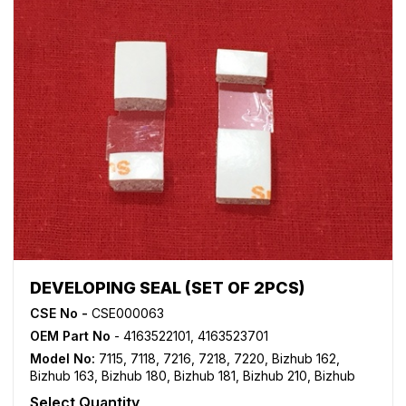
DEVELOPING SEAL (SET OF 2PCS)
CSE No -
CSE000063
OEM Part No
- 4163522101, 4163523701
Model No:
7115
,
7118
,
7216
,
7218
,
7220
,
Bizhub 162
,
Bizhub 163
,
Bizhub 180
,
Bizhub 181
,
Bizhub 210
,
Bizhub
211
,
Bizhub 220
,
Bizhub 7521
,
Bizhub 7616
,
Bizhub 7621
,
Select Quantity