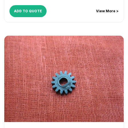
7818
,
Di 152
,
Di 1611
,
Di 1811
,
Di 183
,
Di 2011
ADD TO QUOTE
View More >