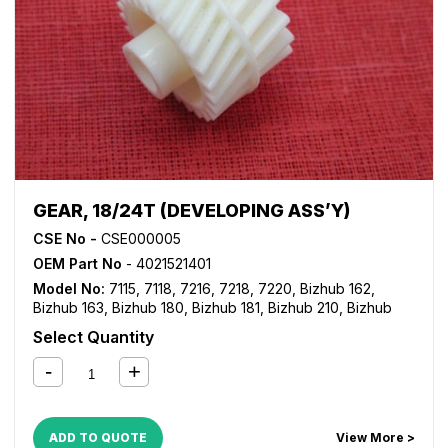
GEAR, 18/24T (DEVELOPING ASS’Y)
CSE No -
CSE000005
OEM Part No
- 4021521401
Model No:
7115
,
7118
,
7216
,
7218
,
7220
,
Bizhub 162
,
Bizhub 163
,
Bizhub 180
,
Bizhub 181
,
Bizhub 210
,
Bizhub
211
,
Bizhub 220
,
Bizhub 7521
,
Bizhub 7616
,
Bizhub 7621
,
Select Quantity
Bizhub 7622
,
Di 152
,
Di 1611
,
Di 1811
,
Di 183
,
Di 2011
ADD TO QUOTE
View More >