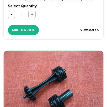
210
,
Bizhub 211
,
Bizhub 215
,
Bizhub 220
,
Bizhub 235
,
Select Quantity
Bizhub 7521
,
Bizhub 7616
,
Bizhub 7621
,
Bizhub 7622
,
Bizhub 7719
,
Bizhub 7721
,
Bizhub 7723
,
Di 152
,
Di 1611
,
Di
1811
,
Di 183
,
Di 2011
ADD TO QUOTE
View More >