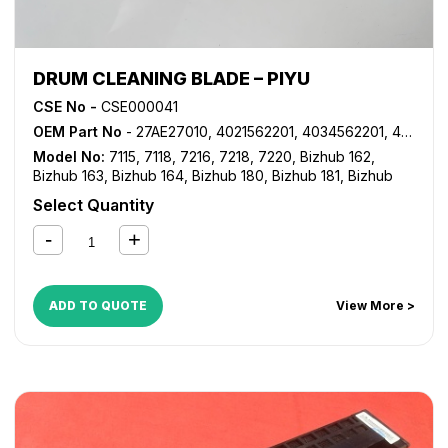
DRUM CLEANING BLADE – PIYU
CSE No -
CSE000041
OEM Part No
- 27AE27010, 4021562201, 4034562201, 4163560202, A0XX361800
Model No:
7115
,
7118
,
7216
,
7218
,
7220
,
Bizhub 162
,
Bizhub 163
,
Bizhub 164
,
Bizhub 180
,
Bizhub 181
,
Bizhub
184
,
Bizhub 185
,
Bizhub 195
,
Bizhub 200
,
Bizhub 206
,
Select Quantity
Bizhub 210
,
Bizhub 211
,
Bizhub 215
,
Bizhub 220
,
Bizhub
222
,
Bizhub 223
,
Bizhub 226
,
Bizhub 226i
,
Bizhub 235
,
Bizhub 246i
,
Bizhub 250
,
Bizhub 266i
,
Bizhub 282
,
Bizhub
283
,
Bizhub 306i
,
Bizhub 350
,
Bizhub 362
,
Bizhub 363
,
Bizhub 423
,
Bizhub 7521
,
Bizhub 7616
,
Bizhub 7621
,
ADD TO QUOTE
View More >
Bizhub 7622
,
Bizhub 7718
,
Bizhub 7719
,
Bizhub 7721
,
Bizhub 7723
,
Bizhub 7728
,
Bizhub 7828
,
Di 152
,
Di 1611
,
Di 1811
,
Di 183
,
Di 2010
,
Di 2011
,
Di 250
,
Di 2510
,
Di 3010
,
Di
3510
,
MP 1020
,
MP 1025
,
MP 1035
,
VarioLink 2221
,
VarioLink 2821