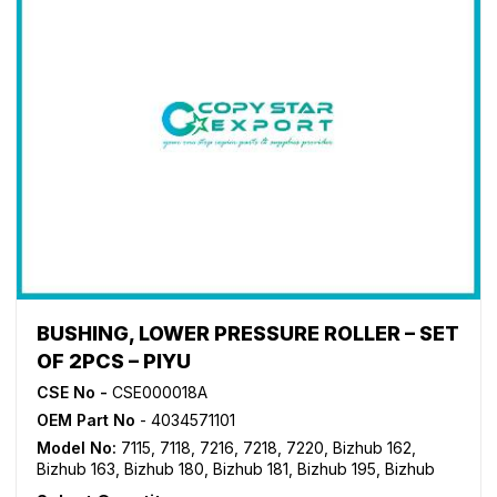
BUSHING, LOWER PRESSURE ROLLER – SET
OF 2PCS – PIYU
CSE No -
CSE000018A
OEM Part No
- 4034571101
Model No:
7115
,
7118
,
7216
,
7218
,
7220
,
Bizhub 162
,
Bizhub 163
,
Bizhub 180
,
Bizhub 181
,
Bizhub 195
,
Bizhub
210
,
Bizhub 211
,
Bizhub 215
,
Bizhub 220
,
Bizhub 235
,